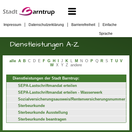
Impressum
Datenschutzerklärung
Barrierefreiheit
Einfache
Sprache
Dienstleistungen A-Z
alle
A
B
C
D
E
F
G
H
I
J
K
L
M
N
O
P
Q
R
S
T
U
V
W
X
Y
Z
andere
Dienstleistungen der Stadt Barntrup:
SEPA-Lastschriftmandat erteilen
SEPA-Lastschriftmandat erteilen - Wasserwerk
Sozialversicherungsausweis/Rentenversicherungsnummer
Sterbeurkunde
Sterbeurkunde Ausstellung
Sterbeurkunde beantragen