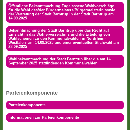
Öffentliche Bekanntmachung Zugelassene Wahlvorschläge
für die Wahl des/der Bürgermeisters/Bürgermeisterin sowie
der Vertretung der Stadt Barntrup in der Stadt Barntrup am
14.09.2025
Bekanntmachung der Stadt Barntrup über das Recht auf
Einsicht in das Wählerverzeichnis und die Erteilung von
Wahlscheinen zu den Kommunalwahlen in Nordrhein-
Westfalen am 14.09.2025 und einer eventuellen Stichwahl am
28.09.2025
Wahlbekanntmachung der Stadt Barntrup über die am 14.
September 2025 stattfindenden Kommunalwahlen
Parteienkomponente
Parteienkomponente
Informationen zur Parteienkomponente