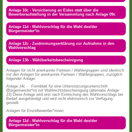
Anlage 10c - Versicherung an Eides statt über die
Bewerberaufstellung in der Versammlung nach Anlage 09c
Anlage 11d - Wahlvorschlag für die Wahl des/der
Bürgermeister*in
Anlage 12c - Zustimmungserklärung zur Aufnahme in den
Wahlvorschlag
Anlage 13b - Wählbarkeitsbescheinigung
Anlagen für nicht anerkannte Parteien / Wählergruppen sind identisch
mit den Anlagen für anerkannte Parteien / Wählergruppen, zuzüglich
folgender Anlage:
Anlage 14c
- Formblatt für eine Unterstützungsunterschrift
(Bürgermeister*in) mit Wahlrechtsbescheinigung (alternativ
Anlage
15
) Diese Anlage wird erst nach Einreichung des Wahlvorschlags bei
Bedarf ausgehändigt und wird nicht elektronisch zur Verfügung
gestellt.
Anlagen für Einzelbewerber*innen:
Anlage 11d - Wahlvorschlag für die Wahl des/der
Bürgermeister*in