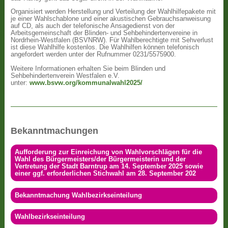
Organisiert werden Herstellung und Verteilung der Wahlhilfepakete mit
je einer Wahlschablone und einer akustischen Gebrauchsanweisung
auf CD, als auch der telefonische Ansagedienst von der
Arbeitsgemeinschaft der Blinden- und Sehbehindertenvereine in
Nordrhein-Westfalen (BSVNRW). Für Wahlberechtigte mit Sehverlust
ist diese Wahlhilfe kostenlos. Die Wahlhilfen können telefonisch
angefordert werden unter der Rufnummer 0231/5575900.
Weitere Informationen erhalten Sie beim Blinden und
Sehbehindertenverein Westfalen e.V.
unter:
www.bsvw.org/kommunalwahl2025/
Bekanntmachungen
Aufforderung zur Einreichung von Wahlvorschlägen für die
Wahl des Bürgermeisters/der Bürgermeisterin und der
Vertretung der Stadt Barntrup am 14. September 2025 sowie
einer ggf. erforderlichen Stichwahl am 28. September 202
Bekanntmachung Wahlbezirkseinteilung
Wahlbezirkseinteilung