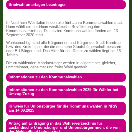
Briefwahlunterlagen beantragen
In Nordrhein-Westfalen finden alle fünf Jahre Kommunalwahlen statt.
Dann wählt die nordrhein-westfälische Bevölkerung ihre
Kommunalvertretung. Die letzten Kommunalwahlen fanden am 13.
September 2020 statt.
Wahlberechtigt sind alle Bürgerinnen und Bürger der Stadt Barntrup
bzw. des Kreis Lippe, die die deutsche Staatsbürgerschaft besitzen
oder EU-Bürger sind. Das Alter für das Recht zu wählen liegt bei 16
Jahren.
Die zu wählenden Mandatsträger werden in allgemeiner, gleicher,
unmittelbarer, geheimer und freier Wahl gewählt.
Informationen zu den Kommunalwahlen
Informationen zu den Kommunalwahlen 2025 für Wähler bei
Umzug/Zuzug
Hinweis für Unionsbürger für die Kommunalwahlen in NRW
am 14.09.2025
Antrag auf Eintragung in das Wählerverzeichnis für
ausländische Unionsbürger und Unionsbürgerinnen, die von
der Meldepflicht befreit sind