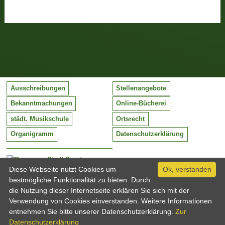
Ausschreibungen
Stellenangebote
Bekanntmachungen
Online-Bücherei
städt. Musikschule
Ortsrecht
Organigramm
Datenschutzerklärung
Stadt Barntrup
Mittelstraße 38
Diese Webseite nutzt Cookies um
Ok, verstanden
32683 Barntrup
bestmögliche Funktionalität zu bieten. Durch
Tel:
05263 / 409-0
die Nutzung dieser Internetseite erklären Sie sich mit der
Fax:
05263 / 409-249
Verwendung von Cookies einverstanden. Weitere Informationen
Email:
info@barntrup.de
entnehmen Sie bitte unserer Datenschutzerklärung.
Zur
Datenschutzerklärung