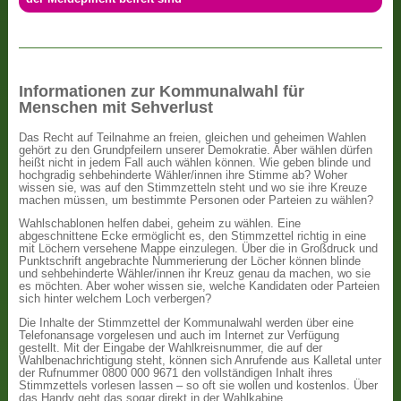
Informationen zur Kommunalwahl für
Menschen mit Sehverlust
Das Recht auf Teilnahme an freien, gleichen und geheimen Wahlen
gehört zu den Grundpfeilern unserer Demokratie. Aber wählen dürfen
heißt nicht in jedem Fall auch wählen können. Wie geben blinde und
hochgradig sehbehinderte Wähler/innen ihre Stimme ab? Woher
wissen sie, was auf den Stimmzetteln steht und wo sie ihre Kreuze
machen müssen, um bestimmte Personen oder Parteien zu wählen?
Wahlschablonen helfen dabei, geheim zu wählen. Eine
abgeschnittene Ecke ermöglicht es, den Stimmzettel richtig in eine
mit Löchern versehene Mappe einzulegen. Über die in Großdruck und
Punktschrift angebrachte Nummerierung der Löcher können blinde
und sehbehinderte Wähler/innen ihr Kreuz genau da machen, wo sie
es möchten. Aber woher wissen sie, welche Kandidaten oder Parteien
sich hinter welchem Loch verbergen?
Die Inhalte der Stimmzettel der Kommunalwahl werden über eine
Telefonansage vorgelesen und auch im Internet zur Verfügung
gestellt. Mit der Eingabe der Wahlkreisnummer, die auf der
Wahlbenachrichtigung steht, können sich Anrufende aus Kalletal unter
der Rufnummer 0800 000 9671 den vollständigen Inhalt ihres
Stimmzettels vorlesen lassen – so oft sie wollen und kostenlos. Über
das Handy geht das sogar direkt in der Wahlkabine.