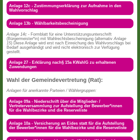
Anlage 12c - Zustimmungserklärung zur Aufnahme in den
Wahlvorschlag
Anlage 13b - Wählbarkeitsbescheinigung
Anlage 14c
- Formblatt für eine Unterstützungsunterschrift
(Bürgermeister*in) mit Wahlrechtsbescheinigung (alternativ
Anlage
15
) Diese Anlage wird erst nach Einreichung des Wahlvorschlags bei
Bedarf ausgehändigt und wird nicht elektronisch zur Verfügung
gestellt.
Anlage 27 - Erklärung nach§ 15a KWahlG zu erhaltenen
Zuwendungen
Wahl der Gemeindevertretung (Rat):
Anlagen für anerkannte Parteien / Wählergruppen:
Anlage 09a - Niederschrift über die Mitglieder- /
Vertreterversammlung zur Aufstellung der Bewerber*innen
für die Wahlbezirke und die Reserveliste
Anlage 10a - Versicherung an Eides statt für die Aufstellung
der Bewerber*innen für die Wahlbezirke und die Reserveliste