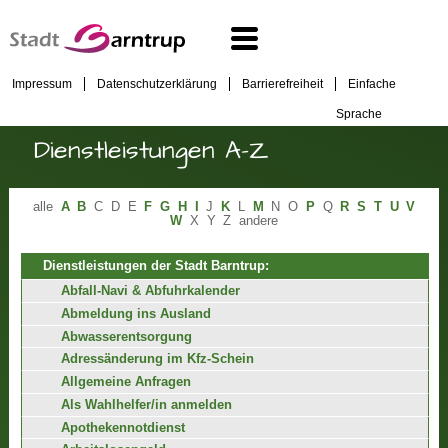
Impressum
Datenschutzerklärung
Barrierefreiheit
Einfache
Sprache
Dienstleistungen A-Z
alle
A
B
C
D
E
F
G
H
I
J
K
L
M
N
O
P
Q
R
S
T
U
V
W
X
Y
Z
andere
Dienstleistungen der Stadt Barntrup:
Abfall-Navi & Abfuhrkalender
Abmeldung ins Ausland
Abwasserentsorgung
Adressänderung im Kfz-Schein
Allgemeine Anfragen
Als Wahlhelfer/in anmelden
Apothekennotdienst