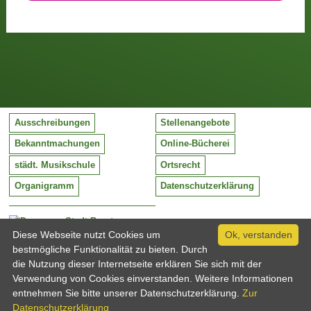
Ausschreibungen
Stellenangebote
Bekanntmachungen
Online-Bücherei
städt. Musikschule
Ortsrecht
Organigramm
Datenschutzerklärung
Stadt Barntrup
Mittelstraße 38
Diese Webseite nutzt Cookies um
Ok, verstanden
32683 Barntrup
bestmögliche Funktionalität zu bieten. Durch
Tel:
05263 / 409-0
die Nutzung dieser Internetseite erklären Sie sich mit der
Fax:
05263 / 409-249
Verwendung von Cookies einverstanden. Weitere Informationen
Email:
info@barntrup.de
entnehmen Sie bitte unserer Datenschutzerklärung.
Zur
Datenschutzerklärung