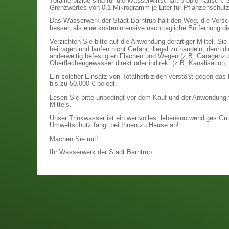
Totalherbizide sind für die Wasserwirtschaft problematisch.
Grenzwertes von 0,1 Mikrogramm je Liter für Pflanzenschutz
Das Wasserwerk der Stadt Barntrup hält den Weg, die Versc
besser, als eine kostenintensive nachträgliche Entfernung di
Verzichten Sie bitte auf die Anwendung derartiger Mittel. 
beitragen und laufen nicht Gefahr, illegal zu handeln, denn 
anderweitig befestigten Flächen und Wegen (
z.B.
Garagenzufa
Oberflächengewässer direkt oder indirekt (
z.B.
Kanalisation, 
Ein solcher Einsatz von Totalherbiziden verstößt gegen das
bis zu 50.000 € belegt.
Lesen Sie bitte unbedingt vor dem Kauf und der Anwendung 
Mittels.
Unser Trinkwasser ist ein wertvolles, lebensnotwendiges Gu
Umweltschutz fängt bei Ihnen zu Hause an!
Machen Sie mit!
Ihr Wasserwerk der Stadt Barntrup