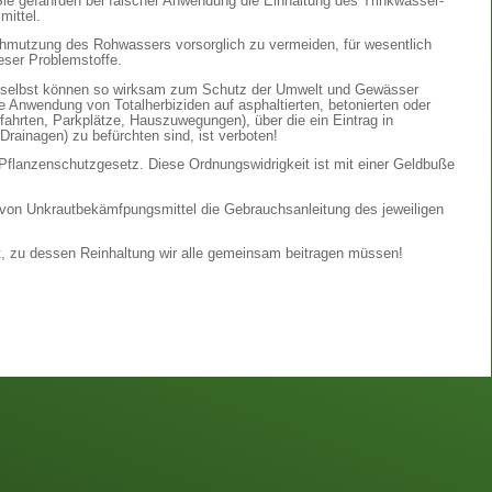
 Sie gefährden bei falscher Anwendung die Einhaltung des Trinkwasser-
mittel.
hmutzung des Rohwassers vorsorglich zu vermeiden, für wesentlich
eser Problemstoffe.
Sie selbst können so wirksam zum Schutz der Umwelt und Gewässer
die Anwendung von Totalherbiziden auf asphaltierten, betonierten oder
hrten, Parkplätze, Hauszuwegungen), über die ein Eintrag in
Drainagen) zu befürchten sind, ist verboten!
 Pflanzenschutzgesetz. Diese Ordnungswidrigkeit ist mit einer Geldbuße
von Unkrautbekämfpungsmittel die Gebrauchsanleitung des jeweiligen
t, zu dessen Reinhaltung wir alle gemeinsam beitragen müssen!