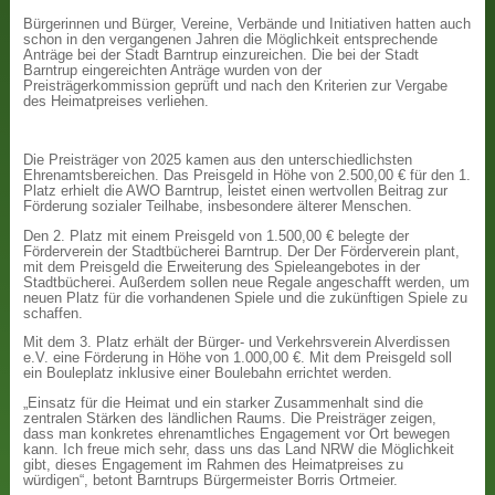
Bürgerinnen und Bürger, Vereine, Verbände und Initiativen hatten auch
schon in den vergangenen Jahren die Möglichkeit entsprechende
Anträge bei der Stadt Barntrup einzureichen. Die bei der Stadt
Barntrup eingereichten Anträge wurden von der
Preisträgerkommission geprüft und nach den Kriterien zur Vergabe
des Heimatpreises verliehen.
Die Preisträger von 2025 kamen aus den unterschiedlichsten
Ehrenamtsbereichen. Das Preisgeld in Höhe von 2.500,00 € für den 1.
Platz erhielt die AWO Barntrup, leistet einen wertvollen Beitrag zur
Förderung sozialer Teilhabe, insbesondere älterer Menschen.
Den 2. Platz mit einem Preisgeld von 1.500,00 € belegte der
Förderverein der Stadtbücherei Barntrup. Der Der Förderverein plant,
mit dem Preisgeld die Erweiterung des Spieleangebotes in der
Stadtbücherei. Außerdem sollen neue Regale angeschafft werden, um
neuen Platz für die vorhandenen Spiele und die zukünftigen Spiele zu
schaffen.
Mit dem 3. Platz erhält der Bürger- und Verkehrsverein Alverdissen
e.V. eine Förderung in Höhe von 1.000,00 €. Mit dem Preisgeld soll
ein Bouleplatz inklusive einer Boulebahn errichtet werden.
„Einsatz für die Heimat und ein starker Zusammenhalt sind die
zentralen Stärken des ländlichen Raums. Die Preisträger zeigen,
dass man konkretes ehrenamtliches Engagement vor Ort bewegen
kann. Ich freue mich sehr, dass uns das Land NRW die Möglichkeit
gibt, dieses Engagement im Rahmen des Heimatpreises zu
würdigen“, betont Barntrups Bürgermeister Borris Ortmeier.