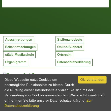
Ausschreibungen
Stellenangebote
Bekanntmachungen
Online-Bücherei
städt. Musikschule
Ortsrecht
Organigramm
Datenschutzerklärung
Stadt Barntrup
Mittelstraße 38
Diese Webseite nutzt Cookies um
Ok, verstanden
32683 Barntrup
bestmögliche Funktionalität zu bieten. Durch
Tel:
05263 / 409-0
die Nutzung dieser Internetseite erklären Sie sich mit der
Fax:
05263 / 409-249
Verwendung von Cookies einverstanden. Weitere Informationen
Email:
info@barntrup.de
entnehmen Sie bitte unserer Datenschutzerklärung.
Zur
Datenschutzerklärung