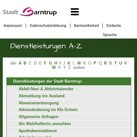
Impressum
Datenschutzerklärung
Barrierefreiheit
Einfache
Sprache
Dienstleistungen A-Z
alle
A
B
C
D
E
F
G
H
I
J
K
L
M
N
O
P
Q
R
S
T
U
V
W
X
Y
Z
andere
Dienstleistungen der Stadt Barntrup:
Abfall-Navi & Abfuhrkalender
Abmeldung ins Ausland
Abwasserentsorgung
Adressänderung im Kfz-Schein
Allgemeine Anfragen
Als Wahlhelfer/in anmelden
Apothekennotdienst