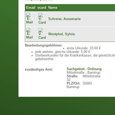
Email
vcard
Name
Schreier, Annemarie
Westphal, Sylvia
Bearbeitungsgebühren:
erste Urkunde: 10,00 €
jede weitere, gleiche Urkunde: 5,00 €
Sterbeurkunden für die Krankenkasse, die gesetzlich
gebührenfrei
Sachgebiet - Ordnung
zuständiges Amt:
Mittelstraße - Barntrup
Straße:
Mittelstraße
32
PLZ/Ort:
32683
Barntrup