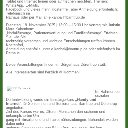
Tablet und Internet lernen oder auffrischen möchten. Themen:
WhatsApp, E-Mails,
Facebook und vieles mehr. Kostenfrei, aber Anmeldung erforderlich:
Telefonisch im
Rathaus oder per Mail an e.kanbal@barntrup.de
Dienstag, 18. November 2025 | 13:00 – 15:30 Uhr Vortrag mit Juristin
Mara Kaltenborn:
„Notfallfürsorge, Patientenverfügung und Familienfürsorge“ Erfahren
Sie, wie Sie
rechtzeitig vorsorgen und wichtige Entscheidungen treffen können.
Kostenfrei,
Anmeldung ebenfalls unter e.kanbal@barntrup.de oder telefonisch im
Rathaus.
Beide Veranstaltungen finden im Bürgerhaus Dörentrup statt.
Alle Interessierten sind herzlich willkommen!
Im Rahmen der
sozialen
Dorfentwicklung wurde ein Einsteigerkurs
„Handy und
Internet“
für Seniorinnen und Senioren aus Barntrup und Dörentrup
angeboten.
Ziel des Kurses war es, älteren Menschen den sicheren und
unkomplizierten Um-
gang mit Smartphone und Tablet näherzubringen. Behandelt wurden
dabei unter
anderem Anwendungen wie WhatsApp, Facebook, AirDrop,