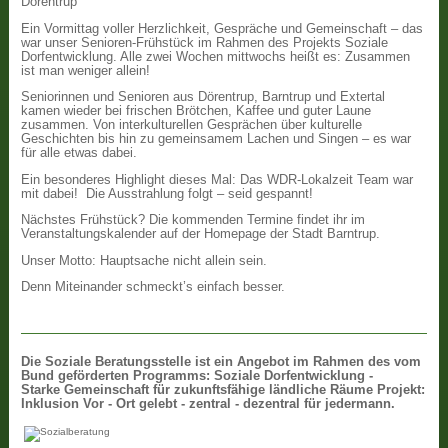
Dörentrup
Ein Vormittag voller Herzlichkeit, Gespräche und Gemeinschaft – das
war unser Senioren-Frühstück im Rahmen des Projekts Soziale
Dorfentwicklung. Alle zwei Wochen mittwochs heißt es: Zusammen
ist man weniger allein!
Seniorinnen und Senioren aus Dörentrup, Barntrup und Extertal
kamen wieder bei frischen Brötchen, Kaffee und guter Laune
zusammen. Von interkulturellen Gesprächen über kulturelle
Geschichten bis hin zu gemeinsamem Lachen und Singen – es war
für alle etwas dabei.
Ein besonderes Highlight dieses Mal: Das WDR-Lokalzeit Team war
mit dabei! Die Ausstrahlung folgt – seid gespannt!
Nächstes Frühstück? Die kommenden Termine findet ihr im
Veranstaltungskalender auf der Homepage der Stadt Barntrup.
Unser Motto: Hauptsache nicht allein sein.
Denn Miteinander schmeckt’s einfach besser.
Die
Soziale Beratungsstelle ist ein Angebot im Rahmen des vom
Bund geförderten Programms: Soziale Dorfentwicklung -
Starke Gemeinschaft für zukunftsfähige ländliche Räume Projekt:
Inklusion Vor - Ort gelebt - zentral - dezentral für jedermann.