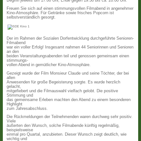
Beginn jeweils um 17:00 Uhr, Ende gegen 19:30 bis ca. 20:00 Uhr.
Freuen Sie sich auf einen stimmungsvollen Filmabend in angenehmer
Kino-Atmosphäre. Für Getränke sowie frisches Popcorn ist
selbstverständlich gesorgt.
Der im Rahmen der Sozialen Dorfentwicklung durchgeführte Senioren-
Filmabend
war ein voller Erfolg! Insgesamt nahmen 44 Seniorinnen und Senioren
an den
beiden Veranstaltungsabenden teil und genossen gemeinsam einen
stimmungs-
vollen Abend in gemütlicher Kino-Atmosphäre.
Gezeigt wurde der Film Monsieur Claude und seine Töchter, der bei
allen
Anwesenden für große Begeisterung sorgte. Es wurde herzlich
gelacht,
mitgefiebert und die Filmauswahl vielfach gelobt. Die positive
Stimmung und
das gemeinsame Erleben machten den Abend zu einem besonderen
Highlight
zum Jahresabschluss.
Die Rückmeldungen der Teilnehmenden waren durchweg sehr positiv.
Viele
äußerten den Wunsch, solche Filmabende künftig regelmäßig,
beispielsweise
einmal pro Quartal, anzubieten. Dieser Wunsch zeigt deutlich, wie
wichtig und