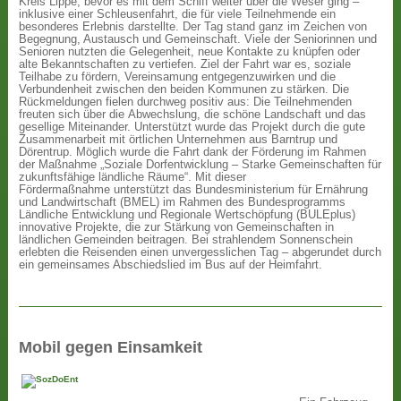
Kreis Lippe, bevor es mit dem Schiff weiter über die Weser ging –
inklusive einer Schleusenfahrt, die für viele Teilnehmende ein
besonderes Erlebnis darstellte. Der Tag stand ganz im Zeichen von
Begegnung, Austausch und Gemeinschaft. Viele der Seniorinnen und
Senioren nutzten die Gelegenheit, neue Kontakte zu knüpfen oder
alte Bekanntschaften zu vertiefen. Ziel der Fahrt war es, soziale
Teilhabe zu fördern, Vereinsamung entgegenzuwirken und die
Verbundenheit zwischen den beiden Kommunen zu stärken. Die
Rückmeldungen fielen durchweg positiv aus: Die Teilnehmenden
freuten sich über die Abwechslung, die schöne Landschaft und das
gesellige Miteinander. Unterstützt wurde das Projekt durch die gute
Zusammenarbeit mit örtlichen Unternehmen aus Barntrup und
Dörentrup. Möglich wurde die Fahrt dank der Förderung im Rahmen
der Maßnahme „Soziale Dorfentwicklung – Starke Gemeinschaften für
zukunftsfähige ländliche Räume“. Mit dieser
Fördermaßnahme unterstützt das Bundesministerium für Ernährung
und Landwirtschaft (BMEL) im Rahmen des Bundesprogramms
Ländliche Entwicklung und Regionale Wertschöpfung (BULEplus)
innovative Projekte, die zur Stärkung von Gemeinschaften in
ländlichen Gemeinden beitragen. Bei strahlendem Sonnenschein
erlebten die Reisenden einen unvergesslichen Tag – abgerundet durch
ein gemeinsames Abschiedslied im Bus auf der Heimfahrt.
Mobil gegen Einsamkeit