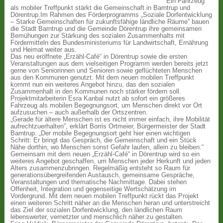
Ein Fahrzeug
als mobiler Treffpunkt stärkt die Gemeinschaft in Barntrup und
Dörentrup.Im Rahmen des Förderprogramms „Soziale Dorfentwicklung
– Starke Gemeinschaften für zukunftsfähige ländliche Räume” bauen
die Stadt Barntrup und die Gemeinde Dörentrup ihre gemeinsamen
Bemühungen zur Stärkung des sozialen Zusammenhalts mit
Fördermitteln des Bundesministeriums für Landwirtschaft, Ernährung
und Heimat weiter aus.
Das neu eröffnete „Erzähl-Café“ in Dörentrup sowie die ersten
Veranstaltungen aus dem vielseitigen Programm werden bereits jetzt
gerne von Seniorinnen und Senioren sowie geflüchteten Menschen
aus den Kommunen genutzt. Mit dem neuen mobilen Treffpunkt
kommt nun ein weiteres Angebot hinzu, das den sozialen
Zusammenhalt in den Kommunen noch stärker fördern soll.
Projektmitarbeiterin Esra Kanbal nutzt ab sofort ein größeres
Fahrzeug als mobilen Begegnungsort, um Menschen direkt vor Ort
aufzusuchen – auch außerhalb der Ortszentren.
„Gerade für ältere Menschen ist es nicht immer einfach, ihre Mobilität
aufrechtzuerhalten”, erklärt Borris Ortmeier, Bürgermeister der Stadt
Barntrup. „Der mobile Begegnungsort geht hier einen wichtigen
Schritt: Er bringt das Gespräch, die Gemeinschaft und ein Stück
Nähe dorthin, wo Menschen sonst Gefahr laufen, allein zu bleiben.“
Gemeinsam mit dem neuen „Erzähl-Café“ in Dörentrup wird so ein
weiteres Angebot geschaffen, um Menschen jeder Herkunft und jeden
Alters zusammenzubringen. Regelmäßig entsteht so Raum für
generationsübergreifenden Austausch, gemeinsame Gespräche,
Veranstaltungen und thematische Nachmittage. Dabei stehen
Offenheit, Integration und gegenseitige Wertschätzung im
Vordergrund. Mit dem neuen mobilen Treffpunkt rückt das Projekt
einen weiteren Schritt näher an die Menschen heran und unterstreicht
das Ziel der sozialen Dorfentwicklung, den ländlichen Raum
lebenswerter, vernetzter und menschlich näher zu gestalten.