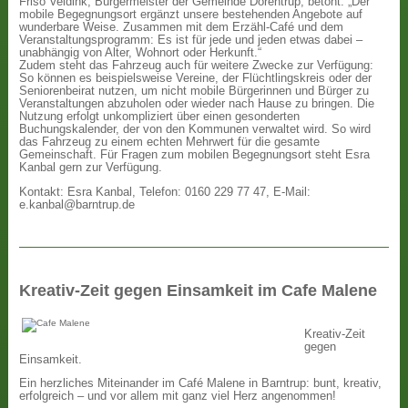
Friso Veldink, Bürgermeister der Gemeinde Dörentrup, betont: „Der
mobile Begegnungsort ergänzt unsere bestehenden Angebote auf
wunderbare Weise. Zusammen mit dem Erzähl-Café und dem
Veranstaltungsprogramm: Es ist für jede und jeden etwas dabei –
unabhängig von Alter, Wohnort oder Herkunft.“
Zudem steht das Fahrzeug auch für weitere Zwecke zur Verfügung:
So können es beispielsweise Vereine, der Flüchtlingskreis oder der
Seniorenbeirat nutzen, um nicht mobile Bürgerinnen und Bürger zu
Veranstaltungen abzuholen oder wieder nach Hause zu bringen. Die
Nutzung erfolgt unkompliziert über einen gesonderten
Buchungskalender, der von den Kommunen verwaltet wird. So wird
das Fahrzeug zu einem echten Mehrwert für die gesamte
Gemeinschaft. Für Fragen zum mobilen Begegnungsort steht Esra
Kanbal gern zur Verfügung.
Kontakt: Esra Kanbal, Telefon: 0160 229 77 47, E-Mail:
e.kanbal@barntrup.de
Kreativ-Zeit gegen Einsamkeit im Cafe Malene
Kreativ-Zeit
gegen
Einsamkeit.
Ein herzliches Miteinander im Café Malene in Barntrup: bunt, kreativ,
erfolgreich – und vor allem mit ganz viel Herz angenommen!