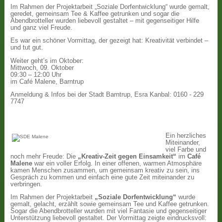
Im Rahmen der Projektarbeit „Soziale Dorfentwicklung“ wurde gemalt,
geredet, gemeinsam Tee & Kaffee getrunken und sogar die
Abendbrotteller wurden liebevoll gestaltet – mit gegenseitiger Hilfe
und ganz viel Freude.
Es war ein schöner Vormittag, der gezeigt hat: Kreativität verbindet –
und tut gut.
Weiter geht’s im Oktober:
Mittwoch, 09. Oktober
09:30 – 12:00 Uhr
im Café Malene, Barntrup
Anmeldung & Infos bei der Stadt Barntrup, Esra Kanbal: 0160 - 229
7747
Ein herzliches
Miteinander,
viel Farbe und
noch mehr Freude: Die
„Kreativ-Zeit gegen Einsamkeit“
im
Café
Malene
war ein voller Erfolg. In einer offenen, warmen Atmosphäre
kamen Menschen zusammen, um gemeinsam kreativ zu sein, ins
Gespräch zu kommen und einfach eine gute Zeit miteinander zu
verbringen.
Im Rahmen der Projektarbeit
„Soziale Dorfentwicklung“
wurde
gemalt, gelacht, erzählt sowie gemeinsam Tee und Kaffee getrunken.
Sogar die Abendbrotteller wurden mit viel Fantasie und gegenseitiger
Unterstützung liebevoll gestaltet. Der Vormittag zeigte eindrucksvoll: