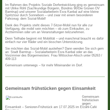
Im Rahmen des Projekts Soziale Dorfentwicklung ging es gemeinsam
mit Ulrike Röhl (Sachkundige Bürgerin, Bündnis 90/Die Grünen OV
Barntrup) und unserer Sozialarbeiterin Esra Kanbal auf eine kleine
Spritztour durch Sonneborn – und zwar mit einem besonderen
Fahrzeug: dem Sozial-Mobil!
Dank des Projekts steht dieses 7-Sitzer-Mobil nun für alle zur
Verfügung, die mobil sein möchten – ob zum Einkaufen, zu
Arztterminen oder um an Veranstaltungen teilzunehmen.
Denn Teilhabe beginnt mit Mobilität – und manchmal braucht es dafür
einfach nur vier Räder und ein bisschen Unterstützung.
Sie möchten das Sozial-Mobil ausleihen? Dann wenden Sie sich gern
an: Stadt Barntrup – Sozialarbeiterin Esra Kanbal oder an das
Vorzimmer des Bürgermeisters: Frau Wittsicker-Alisch unter 05263 /
409-113
Gemeinsam unterwegs – für mehr Miteinander im Dorf.
Gemeinsam frühstücken gegen Einsamkeit
Gemeinsam
frühstücken
gegen
Einsamkeit – Senioren-Frühstück am 17.07.2025 im Erzähl-Café