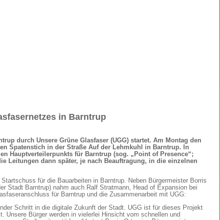
sfasernetzes in Barntrup
rntrup durch Unsere Grüne Glasfaser (UGG) startet. Am Montag den
sten Spatenstich in der Straße Auf der Lehmkuhl in Barntrup. In
en Hauptverteilerpunkts für Barntrup (sog. „Point of Presence“;
ie Leitungen dann später, je nach Beauftragung, in die einzelnen
tartschuss für die Bauarbeiten in Barntrup. Neben Bürgermeister Borris
er Stadt Barntrup) nahm auch Ralf Stratmann, Head of Expansion bei
 Glasfaseranschluss für Barntrup und die Zusammenarbeit mit UGG:
er Schritt in die digitale Zukunft der Stadt. UGG ist für dieses Projekt
t. Unsere Bürger werden in vielerlei Hinsicht vom schnellen und