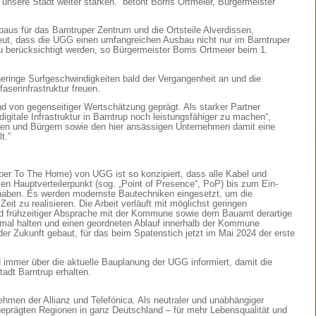
 unsere Stadt weiter stärken.“ betont Borris Ortmeier, Bürgermeister
sbaus für das Barntruper Zentrum und die Ortsteile Alverdissen,
eut, dass die UGG einen umfangreichen Ausbau nicht nur im Barntruper
u berücksichtigt werden, so Bürgermeister Borris Ortmeier beim 1.
ringe Surfgeschwindigkeiten bald der Vergangenheit an und die
aserinfrastruktur freuen.
nd von gegenseitiger Wertschätzung geprägt. Als starker Partner
gitale Infrastruktur in Barntrup noch leistungsfähiger zu machen“,
nnen und Bürgern sowie den hier ansässigen Unternehmen damit eine
elt.”
er To The Home) von UGG ist so konzipiert, dass alle Kabel und
len Hauptverteilerpunkt (sog. „Point of Presence“, PoP) bis zum Ein-
 haben. Es werden modernste Bautechniken eingesetzt, um die
eit zu realisieren. Die Arbeit verläuft mit möglichst geringen
und frühzeitiger Absprache mit der Kommune sowie dem Bauamt derartige
imal halten und einen geordneten Ablauf innerhalb der Kommune
 der Zukunft gebaut, für das beim Spatenstich jetzt im Mai 2024 der erste
 immer über die aktuelle Bauplanung der UGG informiert, damit die
adt Barntrup erhalten.
men der Allianz und Telefónica. Als neutraler und unabhängiger
 geprägten Regionen in ganz Deutschland – für mehr Lebensqualität und