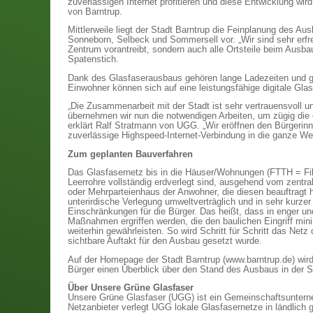
zuverlässigen Internet profitieren und diese Entwicklung wird
von Barntrup.
Mittlerweile liegt der Stadt Barntrup die Feinplanung des Au
Sonneborn, Selbeck und Sommersell vor. „Wir sind sehr erfr
Zentrum vorantreibt, sondern auch alle Ortsteile beim Ausba
Spatenstich.
Dank des Glasfaserausbaus gehören lange Ladezeiten und ge
Einwohner können sich auf eine leistungsfähige digitale Glasf
„Die Zusammenarbeit mit der Stadt ist sehr vertrauensvoll u
übernehmen wir nun die notwendigen Arbeiten, um zügig die di
erklärt Ralf Stratmann von UGG. „Wir eröffnen den Bürgeri
zuverlässige Highspeed-Internet-Verbindung in die ganze W
Zum geplanten Bauverfahren
Das Glasfasernetz bis in die Häuser/Wohnungen (FTTH = Fib
Leerrohre vollständig erdverlegt sind, ausgehend vom zentra
oder Mehrparteienhaus der Anwohner, die diesen beauftragt
unterirdische Verlegung umweltverträglich und in sehr kurzer Z
Einschränkungen für die Bürger. Das heißt, dass in enger 
Maßnahmen ergriffen werden, die den baulichen Eingriff min
weiterhin gewährleisten. So wird Schritt für Schritt das Netz
sichtbare Auftakt für den Ausbau gesetzt wurde.
Auf der Homepage der Stadt Barntrup (www.barntrup.de) wird
Bürger einen Überblick über den Stand des Ausbaus in der St
Über Unsere Grüne Glasfaser
Unsere Grüne Glasfaser (UGG) ist ein Gemeinschaftsunterneh
Netzanbieter verlegt UGG lokale Glasfasernetze in ländlich