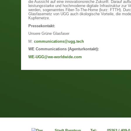
die Aussicht auf eine innovationsreiche Zukunft. Darauf auf
leistungsstarke und hochmoderne digitale Infrastruktur zur Ve
werden, sogenanntes Fiber-To-The-Home (kurz: FTTH). Durch
Glasfasernetz von UGG auch ökologische Vorteile, die mode
Kupfernetze.
Pressekontakt:
Unsere Grüne Glasfaser
M:
communications@ugg.tech
WE Communications (Agenturkontakt):
WE-UGG@we-worldwide.com
Stadt Barntrup
Tel:
05263 / 409-0