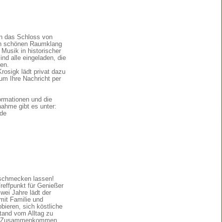
an das Schloss von
en schönen Raumklang
 Musik in historischer
nd alle eingeladen, die
en.
rosigk lädt privat dazu
 um Ihre Nachricht per
ormationen und die
nahme gibt es unter:
.de
schmecken lassen!
effpunkt für Genießer
zwei Jahre lädt der
mit Familie und
bieren, sich köstliche
and vom Alltag zu
es Zusammenkommen