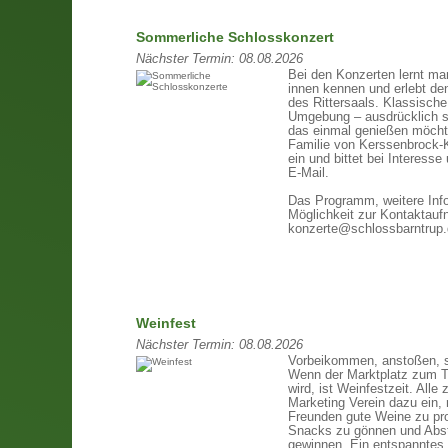
Sommerliche Schlosskonzert
Nächster Termin:
08.08.2026
Bei den Konzerten lernt m
innen kennen und erlebt d
des Rittersaals. Klassische
Umgebung – ausdrücklich si
das einmal genießen möcht
Familie von Kerssenbrock-K
ein und bittet bei Interesse
E-Mail.
Das Programm, weitere Inf
Möglichkeit zur Kontaktauf
konzerte@schlossbarntrup
Weinfest
Nächster Termin:
08.08.2026
Vorbeikommen, anstoßen, 
Wenn der Marktplatz zum Tr
wird, ist Weinfestzeit. Alle 
Marketing Verein dazu ein, 
Freunden gute Weine zu pro
Snacks zu gönnen und Abst
gewinnen. Ein entspannt