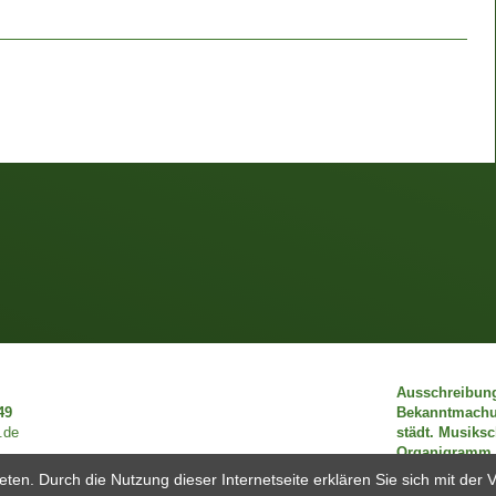
Ausschreibun
49
Bekanntmach
.de
städt. Musiks
Organigramm
eten. Durch die Nutzung dieser Internetseite erklären Sie sich mit de