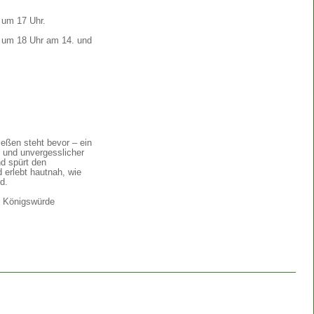
 um 17 Uhr.
um 18 Uhr am 14. und
ießen steht bevor – ein
e und unvergesslicher
d spürt den
d erlebt hautnah, wie
d.
e Königswürde