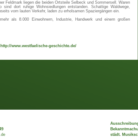
er Feldmark liegen die beiden Ortsteile Selbeck und Sommersell. Waren
 so sind dort ruhige Wohnsiedlungen entstanden. Schattige Waldwege,
abseits vom lauten Verkehr, laden zu erholsamen Spaziergängen ein.
 mehr als 8.000 Einwohnern, Industrie, Handwerk und einem großen
"
http://www.westfaelische-geschichte.de/
Ausschreibun
49
Bekanntmach
.de
städt. Musiks