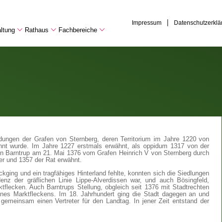
Impressum
Datenschutzerklä
ltung
Rathaus
Fachbereiche
ndungen der Grafen von Sternberg, deren Territorium im Jahre 1220 von
nnt wurde. Im Jahre 1227 erstmals erwähnt, als oppidum 1317 von der
en Barntrup am 21. Mai 1376 vom Grafen Heinrich V von Sternberg durch
er und 1357 der Rat erwähnt.
ckging und ein tragfähiges Hinterland fehlte, konnten sich die Siedlungen
enz der gräflichen Linie Lippe-Alverdissen war, und auch Bösingfeld,
ktflecken. Auch Barntrups Stellung, obgleich seit 1376 mit Stadtrechten
ines Marktfleckens. Im 18. Jahrhundert ging die Stadt dagegen an und
gemeinsam einen Vertreter für den Landtag. In jener Zeit entstand der