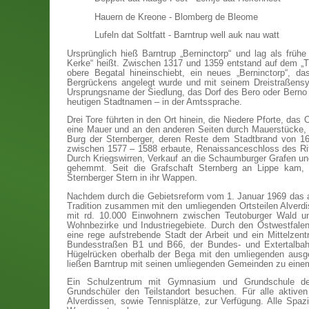
Hauern de Kreone - Blomberg de Bleome
Lufeln dat Soltfatt - Barntrup well auk nau watt
Ursprünglich hieß Barntrup „Berninctorp“ und lag als frü
Kerke“ heißt. Zwischen 1317 und 1359 entstand auf dem „
obere Begatal hineinschiebt, ein neues „Berninctorp“, 
Bergrückens angelegt wurde und mit seinem Dreistraßensy
Ursprungsname der Siedlung, das Dorf des Bero oder Berno
heutigen Stadtnamen – in der Amtssprache.
Drei Tore führten in den Ort hinein, die Niedere Pforte, das
eine Mauer und an den anderen Seiten durch Mauerstücke, W
Burg der Sternberger, deren Reste dem Stadtbrand von 1
zwischen 1577 – 1588 erbaute, Renaissanceschloss des Rit
Durch Kriegswirren, Verkauf an die Schaumburger Grafen und
gehemmt. Seit die Grafschaft Sternberg an Lippe kam, 
Sternberger Stern in ihr Wappen.
Nachdem durch die Gebietsreform vom 1. Januar 1969 das a
Tradition zusammen mit den umliegenden Ortsteilen Alverd
mit rd. 10.000 Einwohnern zwischen Teutoburger Wald un
Wohnbezirke und Industriegebiete. Durch den Ostwestfalenp
eine rege aufstrebende Stadt der Arbeit und ein Mittelzen
Bundesstraßen B1 und B66, der Bundes- und Extertalbahn
Hügelrücken oberhalb der Bega mit den umliegenden ausg
ließen Barntrup mit seinen umliegenden Gemeinden zu eine
Ein Schulzentrum mit Gymnasium und Grundschule dec
Grundschüler den Teilstandort besuchen. Für alle aktiven
Alverdissen, sowie Tennisplätze, zur Verfügung. Alle Sp