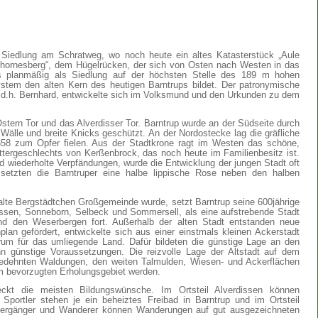
he Siedlung am Schratweg, wo noch heute ein altes Katasterstück „Aule
Thornesberg“, dem Hügelrücken, der sich von Osten nach Westen in das
das planmäßig als Siedlung auf der höchsten Stelle des 189 m hohen
stem den alten Kern des heutigen Barntrups bildet. Der patronymische
 d.h. Bernhard, entwickelte sich im Volksmund und den Urkunden zu dem
 Ostern Tor und das Alverdisser Tor. Barntrup wurde an der Südseite durch
älle und breite Knicks geschützt. An der Nordostecke lag die gräfliche
658 zum Opfer fielen. Aus der Stadtkrone ragt im Westen das schöne,
tergeschlechts von Kerßenbrock, das noch heute im Familienbesitz ist.
 wiederholte Verpfändungen, wurde die Entwicklung der jungen Stadt oft
setzten die Barntruper eine halbe lippische Rose neben den halben
lte Bergstädtchen Großgemeinde wurde, setzt Barntrup seine 600jährige
issen, Sonneborn, Selbeck und Sommersell, als eine aufstrebende Stadt
d den Weserbergen fort. Außerhalb der alten Stadt entstanden neue
lan gefördert, entwickelte sich aus einer einstmals kleinen Ackerstadt
trum für das umliegende Land. Dafür bildeten die günstige Lage an den
 günstige Voraussetzungen. Die reizvolle Lage der Altstadt auf dem
edehnten Waldungen, den weiten Talmulden, Wiesen- und Ackerflächen
m bevorzugten Erholungsgebiet werden.
kt die meisten Bildungswünsche. Im Ortsteil Alverdissen können
 Sportler stehen je ein beheiztes Freibad in Barntrup und im Ortsteil
aziergänger und Wanderer können Wanderungen auf gut ausgezeichneten