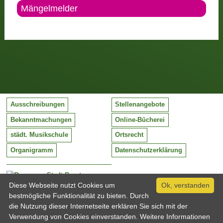
Mängelmelder
Ausschreibungen
Stellenangebote
Bekanntmachungen
Online-Bücherei
städt. Musikschule
Ortsrecht
Organigramm
Datenschutzerklärung
Stadt Barntrup
Mittelstraße 38
Diese Webseite nutzt Cookies um
Ok, verstanden
32683 Barntrup
bestmögliche Funktionalität zu bieten. Durch
Tel:
05263 / 409-0
die Nutzung dieser Internetseite erklären Sie sich mit der
Fax:
05263 / 409-249
Verwendung von Cookies einverstanden. Weitere Informationen
Email:
info@barntrup.de