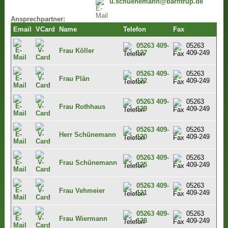
u.schuenemann@barntrup.de
Ansprechpartner:
Email
VCard
Name
Telefon
Fax
05263 409-
05263
Frau Köller
127
409-249
05263 409-
05263
Frau Plän
122
409-249
05263 409-
05263
Frau Rothhaus
129
409-249
05263 409-
05263
Herr Schünemann
120
409-249
05263 409-
05263
Frau Schünemann
125
409-249
05263 409-
05263
Frau Vehmeier
121
409-249
05263 409-
05263
Frau Wiermann
128
409-249