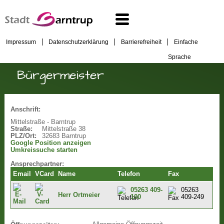
Impressum
Datenschutzerklärung
Barrierefreiheit
Einfache
Sprache
Bürgermeister
Anschrift:
Mittelstraße - Barntrup
Straße:
Mittelstraße 38
PLZ/Ort:
32683 Barntrup
Google Position anzeigen
Umkreissuche starten
Ansprechpartner:
Email
VCard
Name
Telefon
Fax
05263 409-
05263
Herr Ortmeier
100
409-249