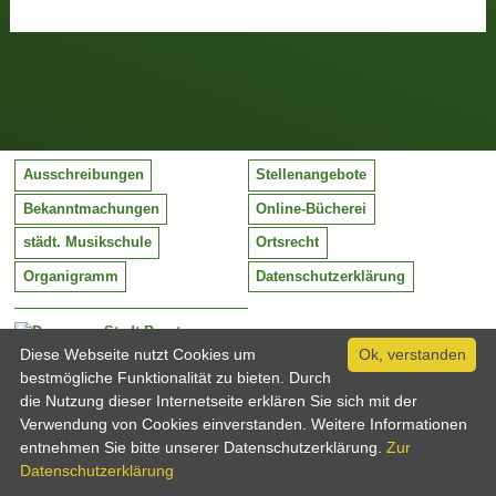
Ausschreibungen
Stellenangebote
Bekanntmachungen
Online-Bücherei
städt. Musikschule
Ortsrecht
Organigramm
Datenschutzerklärung
Stadt Barntrup
Mittelstraße 38
Diese Webseite nutzt Cookies um
Ok, verstanden
32683 Barntrup
bestmögliche Funktionalität zu bieten. Durch
Tel:
05263 / 409-0
die Nutzung dieser Internetseite erklären Sie sich mit der
Fax:
05263 / 409-249
Verwendung von Cookies einverstanden. Weitere Informationen
Email:
info@barntrup.de
entnehmen Sie bitte unserer Datenschutzerklärung.
Zur
Datenschutzerklärung