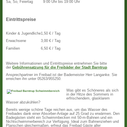
Sa, So, Feiertag
9:00 Uhr bis 19:00 Uhr
Eintrittspreise
Kinder & Jugendliche
1,50 € / Tag
Erwachsene
3,00 € / Tag
Familien
6,50 € / Tag
Weitere Informationen und Eintrittspreise entnehmen Sie bitte
der
Gebührensatzung für die Freibäder der Stadt Barntrup
Ansprechpartner im Freibad ist der Bademeister Herr Langanke. Sie
erreichen ihn unter 05263/955250.
Was gibt es Schöneres als sich
in der Hitze des Sommers in
erfrischendem, glasklarem
Wasser abzukühlen?
Bereits wenige schöne Tage reichen aus, um das Wasser des
Freibades dank einer Absorber-Anlage auf 25 Grad zu erwärmen. Den
Badegästen steht ein Schwimmbecken mit 50-m-Bahnen und ein
Nichtschwimmerbereich zur Verfügung. Ideal zum Bahnenziehen und
Planschen gleichermaßen, erfreut das Freibad Gäste aller