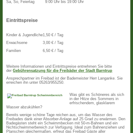
Sa, So, Feiertag
9:00 Uhr bis 19:00 Uhr
Eintrittspreise
Kinder & Jugendliche
1,50 € / Tag
Erwachsene
3,00 € / Tag
Familien
6,50 € / Tag
Weitere Informationen und Eintrittspreise entnehmen Sie bitte
der
Gebührensatzung für die Freibäder der Stadt Barntrup
Ansprechpartner im Freibad ist der Bademeister Herr Langanke. Sie
erreichen ihn unter 05263/955250.
Was gibt es Schöneres als sich
in der Hitze des Sommers in
erfrischendem, glasklarem
Wasser abzukühlen?
Bereits wenige schöne Tage reichen aus, um das Wasser des
Freibades dank einer Absorber-Anlage auf 25 Grad zu erwärmen. Den
Badegästen steht ein Schwimmbecken mit 50-m-Bahnen und ein
Nichtschwimmerbereich zur Verfügung. Ideal zum Bahnenziehen und
Planschen gleichermaßen, erfreut das Freibad Gäste aller