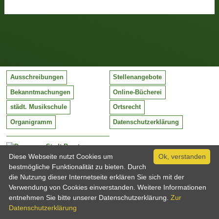
Ausschreibungen
Stellenangebote
Bekanntmachungen
Online-Bücherei
städt. Musikschule
Ortsrecht
Organigramm
Datenschutzerklärung
Stadt Barntrup
Mittelstraße 38
Diese Webseite nutzt Cookies um
Ok, verstanden
32683 Barntrup
bestmögliche Funktionalität zu bieten. Durch
Tel:
05263 / 409-0
die Nutzung dieser Internetseite erklären Sie sich mit der
Fax:
05263 / 409-249
Verwendung von Cookies einverstanden. Weitere Informationen
Email:
info@barntrup.de
entnehmen Sie bitte unserer Datenschutzerklärung.
Zur
Datenschutzerklärung