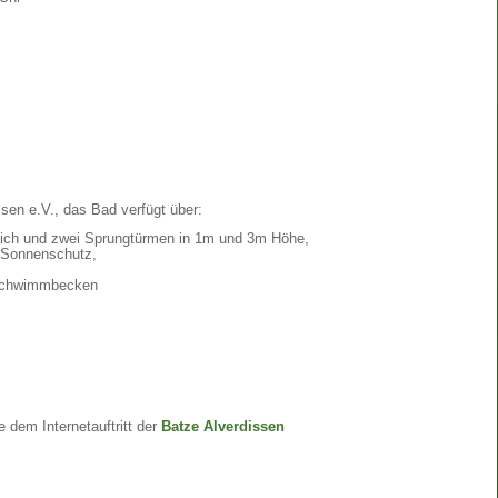
ssen e.V., das Bad verfügt über:
ch und zwei Sprungtürmen in 1m und 3m Höhe,
 Sonnenschutz,
 Schwimmbecken
e dem Internetauftritt der
Batze Alverdissen