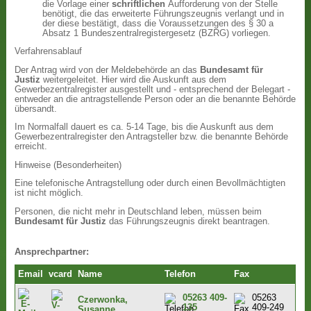
die Vorlage einer
schriftlichen
Aufforderung von der Stelle
benötigt, die das erweiterte Führungszeugnis verlangt und in
der diese bestätigt, dass die Voraussetzungen des § 30 a
Absatz 1 Bundeszentralregistergesetz (BZRG) vorliegen.
Verfahrensablauf
Der Antrag wird von der Meldebehörde an das
Bundesamt für
Justiz
weitergeleitet. Hier wird die Auskunft aus dem
Gewerbezentralregister ausgestellt und - entsprechend der Belegart -
entweder an die antragstellende Person oder an die benannte Behörde
übersandt.
Im Normalfall dauert es ca. 5-14 Tage, bis die Auskunft aus dem
Gewerbezentralregister den Antragsteller bzw. die benannte Behörde
erreicht.
Hinweise (Besonderheiten)
Eine telefonische Antragstellung oder durch einen Bevollmächtigten
ist nicht möglich.
Personen, die nicht mehr in Deutschland leben, müssen beim
Bundesamt für Justiz
das Führungszeugnis direkt beantragen.
Ansprechpartner:
Email
vcard
Name
Telefon
Fax
05263 409-
05263
Czerwonka,
135
409-249
Susanne