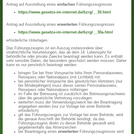
Antrag auf Ausstellung eines
einfachen
Führungszeugnisses
https://www.gesetze-im-internet.de/bzrg/__30.html
Antrag auf Ausstellung eines
erweiterten
Führungszeugnisses
https://www.gesetze-im-internet.de/bzrg/__30a.html
erforderliche Unterlagen
Das Führungszeugnis ist ein Auszug insbesondere über
strafrechtliche Verurteilungen, das ab dem 14. Lebensjahr für
behördliche oder private Zwecke beantragt werden kann. Es enthält
sehr sensible Daten, die besonders geschützt werden müssen. Daher
kann es nur persönlich beantragt werden.
bringen Sie bei Ihrer Vorsprache bitte Ihren Personalausweis,
Reisepass oder Nationalpass (mit Lichtbild) mit.
bei persönlicher Vorsprache des gesetzlichen Vertreters (nur
bei Minderjährigen) muss dieser seinen Personalausweis,
Reisepass oder Nationalpass mitbringen
im Falle der Betreuung ist zusätzlich der Betreuungsnachweis
über die gesetzliche Vertretung vorzulegen
weiterhin muss der Verwendungszweck bei der Beantragung
angegeben werden (nur zur Vorlage bei einer Behörde
erforderlich)
gilt das Führungszeugnis zur Vorlage bei einer Behörde, wird
die genaue Anschrift der Behörde benötigt, da das
Führungszeugnis direkt zu dieser Behörde gesandt wird,
gegebenenfalls das Aktenzeichen
bei Beantragung eines
erweiterten
Führungszeugnisses wird