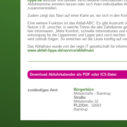
lippe.de
abrufbar und bündelt verschiedene Informationen in
Abfuhrtermine erinnern lassen oder sich ihren individuellen 
zusammenstellen.
Zudem zeigt das Navi auf einer Karte an, wo sich in den K
Eine weitere Funktion ist das Abfall-ABC. Es gibt Auskunft üb
Nutzer z.B. unsicher, in welche Tonne die alte Zahnbürste 
hier informieren. „Mehr Komfort, schnelle Informationen und
entsorgung für die Lipperinnen und Lipper jetzt noch leicht
wird zeitnah folgen. So erreichen wir die Leute künftig auf 
Das Abfallnavi wurde von der regio iT gesellschaft für infor
www.abfall-lippe.de/service/abfallnavi
Download Abfuhrkalender als PDF oder ICS-Datei
Bürgerbüro
zuständiges Amt:
Mittelstraße - Barntrup
Straße:
Mittelstraße 32
PLZ/Ort:
32683
Barntrup