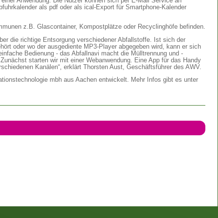
 einer Anwendung. Die Nutzer können sich per E-Mail Service an
Abfuhrkalender als pdf oder als ical-Export für Smartphone-Kalender
ommunen z.B. Glascontainer, Kompostplätze oder Recyclinghöfe befinden.
er die richtige Entsorgung verschiedener Abfallstoffe. Ist sich der
gehört oder wo der ausgediente MP3-Player abgegeben wird, kann er sich
 einfache Bedienung - das Abfallnavi macht die Mülltrennung und -
er. Zunächst starten wir mit einer Webanwendung. Eine App für das Handy
verschiedenen Kanälen“, erklärt Thorsten Aust, Geschäftsführer des AWV.
mationstechnologie mbh aus Aachen entwickelt. Mehr Infos gibt es unter