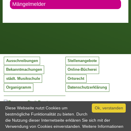
Mängelmelder
Ausschreibungen
Stellenangebote
Bekanntmachungen
Online-Bücherei
städt. Musikschule
Ortsrecht
Organigramm
Datenschutzerklärung
Stadt Barntrup
Mittelstraße 38
Diese Webseite nutzt Cookies um
Ok, verstanden
32683 Barntrup
bestmögliche Funktionalität zu bieten. Durch
Tel:
05263 / 409-0
die Nutzung dieser Internetseite erklären Sie sich mit der
Fax:
05263 / 409-249
Verwendung von Cookies einverstanden. Weitere Informationen
Email:
info@barntrup.de