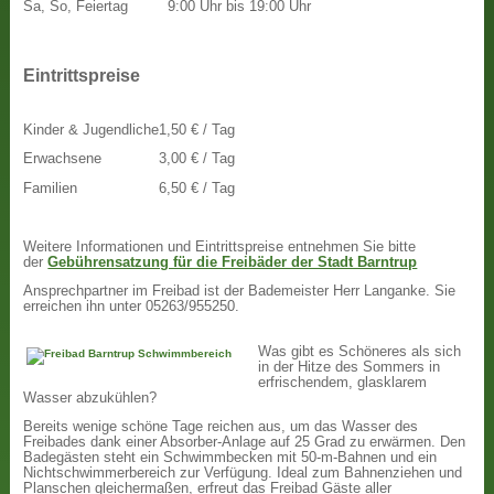
Sa, So, Feiertag
9:00 Uhr bis 19:00 Uhr
Eintrittspreise
Kinder & Jugendliche
1,50 € / Tag
Erwachsene
3,00 € / Tag
Familien
6,50 € / Tag
Weitere Informationen und Eintrittspreise entnehmen Sie bitte
der
Gebührensatzung für die Freibäder der Stadt Barntrup
Ansprechpartner im Freibad ist der Bademeister Herr Langanke. Sie
erreichen ihn unter 05263/955250.
Was gibt es Schöneres als sich
in der Hitze des Sommers in
erfrischendem, glasklarem
Wasser abzukühlen?
Bereits wenige schöne Tage reichen aus, um das Wasser des
Freibades dank einer Absorber-Anlage auf 25 Grad zu erwärmen. Den
Badegästen steht ein Schwimmbecken mit 50-m-Bahnen und ein
Nichtschwimmerbereich zur Verfügung. Ideal zum Bahnenziehen und
Planschen gleichermaßen, erfreut das Freibad Gäste aller