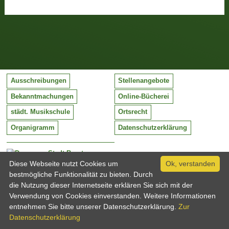
Ausschreibungen
Stellenangebote
Bekanntmachungen
Online-Bücherei
städt. Musikschule
Ortsrecht
Organigramm
Datenschutzerklärung
Stadt Barntrup
Mittelstraße 38
Diese Webseite nutzt Cookies um
Ok, verstanden
32683 Barntrup
bestmögliche Funktionalität zu bieten. Durch
Tel:
05263 / 409-0
die Nutzung dieser Internetseite erklären Sie sich mit der
Fax:
05263 / 409-249
Verwendung von Cookies einverstanden. Weitere Informationen
Email:
info@barntrup.de
entnehmen Sie bitte unserer Datenschutzerklärung.
Zur
Datenschutzerklärung