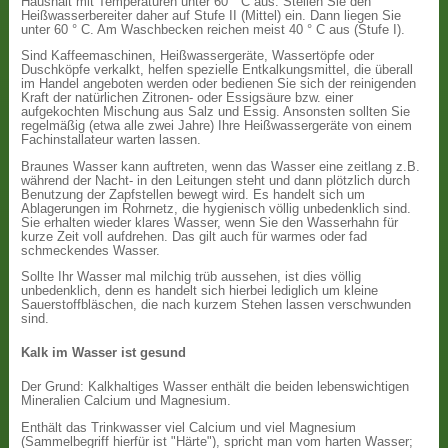
Haushalt mit Temperaturen unter 60 ° C aus. Stellen Sie den
Heißwasserbereiter daher auf Stufe II (Mittel) ein. Dann liegen Sie
unter 60 ° C. Am Waschbecken reichen meist 40 ° C aus (Stufe I).
Sind Kaffeemaschinen, Heißwassergeräte, Wassertöpfe oder
Duschköpfe verkalkt, helfen spezielle Entkalkungsmittel, die überall
im Handel angeboten werden oder bedienen Sie sich der reinigenden
Kraft der natürlichen Zitronen- oder Essigsäure bzw. einer
aufgekochten Mischung aus Salz und Essig. Ansonsten sollten Sie
regelmäßig (etwa alle zwei Jahre) Ihre Heißwassergeräte von einem
Fachinstallateur warten lassen.
Braunes Wasser kann auftreten, wenn das Wasser eine zeitlang z.B.
während der Nacht- in den Leitungen steht und dann plötzlich durch
Benutzung der Zapfstellen bewegt wird. Es handelt sich um
Ablagerungen im Rohrnetz, die hygienisch völlig unbedenklich sind.
Sie erhalten wieder klares Wasser, wenn Sie den Wasserhahn für
kurze Zeit voll aufdrehen. Das gilt auch für warmes oder fad
schmeckendes Wasser.
Sollte Ihr Wasser mal milchig trüb aussehen, ist dies völlig
unbedenklich, denn es handelt sich hierbei lediglich um kleine
Sauerstoffbläschen, die nach kurzem Stehen lassen verschwunden
sind.
Kalk im Wasser ist gesund
Der Grund: Kalkhaltiges Wasser enthält die beiden lebenswichtigen
Mineralien Calcium und Magnesium.
Enthält das Trinkwasser viel Calcium und viel Magnesium
(Sammelbegriff hierfür ist "Härte"), spricht man vom harten Wasser;