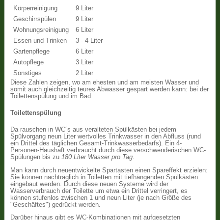
Körperreinigung
9 Liter
Geschirrspülen
9 Liter
Wohnungsreinigung
6 Liter
Essen und Trinken
3 - 4 Liter
Gartenpflege
6 Liter
Autopflege
3 Liter
Sonstiges
2 Liter
Diese Zahlen zeigen, wo am ehesten und am meisten Wasser und
somit auch gleichzeitig teures Abwasser gespart werden kann: bei der
Toilettenspülung und im Bad.
Toilettenspülung
Da rauschen in WC´s aus veralteten Spülkästen bei jedem
Spülvorgang neun Liter wertvolles Trinkwasser in den Abfluss (rund
ein Drittel des täglichen Gesamt-Trinkwasserbedarfs). Ein 4-
Personen-Haushaft verbraucht durch diese verschwenderischen WC-
Spülungen bis zu
180 Liter Wasser pro Tag
.
Man kann durch neuentwickelte Spartasten einen Spareffekt erzielen:
Sie können nachträglich in Toiletten mit tiefhängenden Spülkästen
eingebaut werden. Durch diese neuen Systeme wird der
Wasserverbrauch der Toilette um etwa ein Drittel verringert, es
können stufenlos zwischen 1 und neun Liter (je nach Größe des
"Geschäftes") gedrückt werden.
Darüber hinaus gibt es WC-Kombinationen mit aufgesetzten