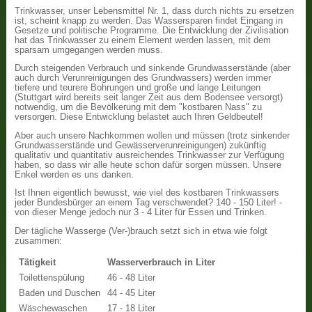
Trinkwasser, unser Lebensmittel Nr. 1, dass durch nichts zu ersetzen
ist, scheint knapp zu werden. Das Wassersparen findet Eingang in
Gesetze und politische Programme. Die Entwicklung der Zivilisation
hat das Trinkwasser zu einem Element werden lassen, mit dem
sparsam umgegangen werden muss.
Durch steigenden Verbrauch und sinkende Grundwasserstände (aber
auch durch Verunreinigungen des Grundwassers) werden immer
tiefere und teurere Bohrungen und große und lange Leitungen
(Stuttgart wird bereits seit langer Zeit aus dem Bodensee versorgt)
notwendig, um die Bevölkerung mit dem "kostbaren Nass" zu
versorgen. Diese Entwicklung belastet auch Ihren Geldbeutel!
Aber auch unsere Nachkommen wollen und müssen (trotz sinkender
Grundwasserstände und Gewässerverunreinigungen) zukünftig
qualitativ und quantitativ ausreichendes Trinkwasser zur Verfügung
haben, so dass wir alle heute schon dafür sorgen müssen. Unsere
Enkel werden es uns danken.
Ist Ihnen eigentlich bewusst, wie viel des kostbaren Trinkwassers
jeder Bundesbürger an einem Tag verschwendet? 140 - 150 Liter! -
von dieser Menge jedoch nur 3 - 4 Liter für Essen und Trinken.
Der tägliche Wasserge (Ver-)brauch setzt sich in etwa wie folgt
zusammen:
Tätigkeit
Wasserverbrauch in Liter
Toilettenspülung
46 - 48 Liter
Baden und Duschen
44 - 45 Liter
Wäschewaschen
17 - 18 Liter