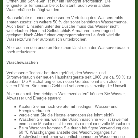
Öffnen und Schließen ist nur ein Handgriff erforderlich. Die
eingestellte Temperatur bleibt konstant, auch wenn andere
Wasserhähne betätigt werden.
Brauseköpfe mit einer verbesserten Verteilung des Wasserstrahls
sparen zusätzlich weitere 50 % der sonst benötigten Wassermenge.
Auch beim Einseifen unter der Dusche muss das Wasser nicht
weiterlaufen. Hier sind Selbstschluß-Armaturen hervorragend
geeignet: Nach Ablauf einer vorprogrammierten Laufzeit wird die
Wasserzufuhr hier automatisch unterbrochen.
Aber auch in den anderen Bereichen lässt sich der Wasserverbrauch
noch reduzieren:
Wäschewaschen
Verbesserte Technik hat dazu geführt, den Wasser- und
Stromverbrauch der neuen Haushaltsgeräte seit 1960 um ca. 50 % zu
senken. Die Anschaffung eines neuen Gerätes lohnt sich also in
vielen Fällen. Sie sparen Geld und schonen gleichzeitig die Umwelt.
Aber auch mit dem richtigen 'Waschverhalten" können Sie Wasser,
Abwasser und Energie sparen:
Kaufen Sie nur noch Geräte mit niedrigem Wasser- und
Energieverbrauch
vergleichen Sie die Herstellerangaben (es lohnt sich!)
Waschen Sie nur, wenn die Waschmaschine voll ist (zweimal
eine halbe Maschine ist teurer als einmal eine volle Maschine)
Beim Waschen kommen Sie durch häufigere Verwendung des
60 °C Waschganges anstelle des Waschvorganges für
Kochwäsche mit einer wesentlich geringeren Wassermenge