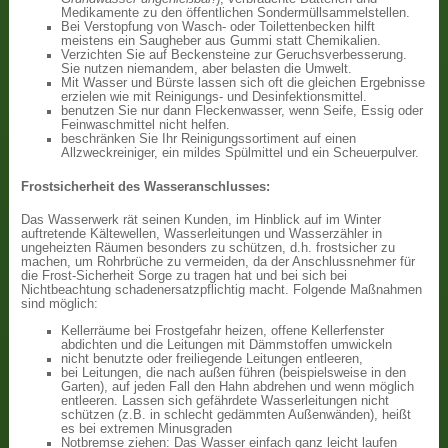
Medikamente zu den öffentlichen Sondermüllsammelstellen.
Bei Verstopfung von Wasch- oder Toilettenbecken hilft
meistens ein Saugheber aus Gummi statt Chemikalien.
Verzichten Sie auf Beckensteine zur Geruchsverbesserung.
Sie nutzen niemandem, aber belasten die Umwelt.
Mit Wasser und Bürste lassen sich oft die gleichen Ergebnisse
erzielen wie mit Reinigungs- und Desinfektionsmittel.
benutzen Sie nur dann Fleckenwasser, wenn Seife, Essig oder
Feinwaschmittel nicht helfen.
beschränken Sie Ihr Reinigungssortiment auf einen
Allzweckreiniger, ein mildes Spülmittel und ein Scheuerpulver.
Frostsicherheit des Wasseranschlusses:
Das Wasserwerk rät seinen Kunden, im Hinblick auf im Winter
auftretende Kältewellen, Wasserleitungen und Wasserzähler in
ungeheizten Räumen besonders zu schützen, d.h. frostsicher zu
machen, um Rohrbrüche zu vermeiden, da der Anschlussnehmer für
die Frost-Sicherheit Sorge zu tragen hat und bei sich bei
Nichtbeachtung schadenersatzpflichtig macht. Folgende Maßnahmen
sind möglich:
Kellerräume bei Frostgefahr heizen, offene Kellerfenster
abdichten und die Leitungen mit Dämmstoffen umwickeln
nicht benutzte oder freiliegende Leitungen entleeren,
bei Leitungen, die nach außen führen (beispielsweise in den
Garten), auf jeden Fall den Hahn abdrehen und wenn möglich
entleeren. Lassen sich gefährdete Wasserleitungen nicht
schützen (z.B. in schlecht gedämmten Außenwänden), heißt
es bei extremen Minusgraden
Notbremse ziehen: Das Wasser einfach ganz leicht laufen