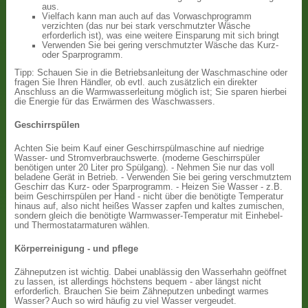
aus.
Vielfach kann man auch auf das Vorwaschprogramm
verzichten (das nur bei stark verschmutzter Wäsche
erforderlich ist), was eine weitere Einsparung mit sich bringt
Verwenden Sie bei gering verschmutzter Wäsche das Kurz-
oder Sparprogramm.
Tipp: Schauen Sie in die Betriebsanleitung der Waschmaschine oder
fragen Sie Ihren Händler, ob evtl. auch zusätzlich ein direkter
Anschluss an die Warmwasserleitung möglich ist; Sie sparen hierbei
die Energie für das Erwärmen des Waschwassers.
Geschirrspülen
Achten Sie beim Kauf einer Geschirrspülmaschine auf niedrige
Wasser- und Stromverbrauchswerte. (moderne Geschirrspüler
benötigen unter 20 Liter pro Spülgang). - Nehmen Sie nur das voll
beladene Gerät in Betrieb. - Verwenden Sie bei gering verschmutztem
Geschirr das Kurz- oder Sparprogramm. - Heizen Sie Wasser - z.B.
beim Geschirrspülen per Hand - nicht über die benötigte Temperatur
hinaus auf, also nicht heißes Wasser zapfen und kaltes zumischen,
sondern gleich die benötigte Warmwasser-Temperatur mit Einhebel-
und Thermostatarmaturen wählen.
Körperreinigung - und pflege
Zähneputzen ist wichtig. Dabei unablässig den Wasserhahn geöffnet
zu lassen, ist allerdings höchstens bequem - aber längst nicht
erforderlich. Brauchen Sie beim Zähneputzen unbedingt warmes
Wasser? Auch so wird häufig zu viel Wasser vergeudet.