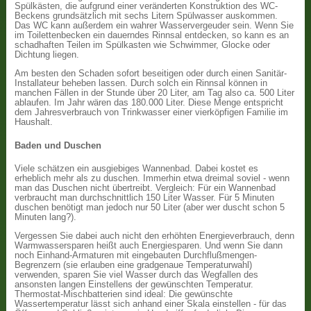
Spülkästen, die aufgrund einer veränderten Konstruktion des WC-
Beckens grundsätzlich mit sechs Litern Spülwasser auskommen.
Das WC kann außerdem ein wahrer Wasservergeuder sein. Wenn Sie
im Toilettenbecken ein dauerndes Rinnsal entdecken, so kann es an
schadhaften Teilen im Spülkasten wie Schwimmer, Glocke oder
Dichtung liegen.
Am besten den Schaden sofort beseitigen oder durch einen Sanitär-
Installateur beheben lassen. Durch solch ein Rinnsal können in
manchen Fällen in der Stunde über 20 Liter, am Tag also ca. 500 Liter
ablaufen. Im Jahr wären das 180.000 Liter. Diese Menge entspricht
dem Jahresverbrauch von Trinkwasser einer vierköpfigen Familie im
Haushalt.
Baden und Duschen
Viele schätzen ein ausgiebiges Wannenbad. Dabei kostet es
erheblich mehr als zu duschen. Immerhin etwa dreimal soviel - wenn
man das Duschen nicht übertreibt. Vergleich: Für ein Wannenbad
verbraucht man durchschnittlich 150 Liter Wasser. Für 5 Minuten
duschen benötigt man jedoch nur 50 Liter (aber wer duscht schon 5
Minuten lang?).
Vergessen Sie dabei auch nicht den erhöhten Energieverbrauch, denn
Warmwassersparen heißt auch Energiesparen. Und wenn Sie dann
noch Einhand-Armaturen mit eingebauten Durchflußmengen-
Begrenzern (sie erlauben eine gradgenaue Temperaturwahl)
verwenden, sparen Sie viel Wasser durch das Wegfallen des
ansonsten langen Einstellens der gewünschten Temperatur.
Thermostat-Mischbatterien sind ideal: Die gewünschte
Wassertemperatur lässt sich anhand einer Skala einstellen - für das