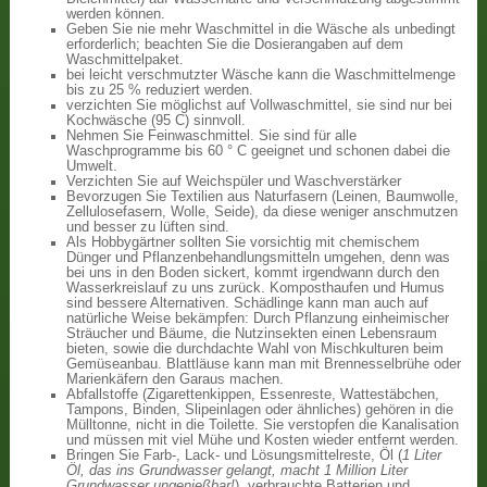
werden können.
Geben Sie nie mehr Waschmittel in die Wäsche als unbedingt
erforderlich; beachten Sie die Dosierangaben auf dem
Waschmittelpaket.
bei leicht verschmutzter Wäsche kann die Waschmittelmenge
bis zu 25 % reduziert werden.
verzichten Sie möglichst auf Vollwaschmittel, sie sind nur bei
Kochwäsche (95 C) sinnvoll.
Nehmen Sie Feinwaschmittel. Sie sind für alle
Waschprogramme bis 60 ° C geeignet und schonen dabei die
Umwelt.
Verzichten Sie auf Weichspüler und Waschverstärker
Bevorzugen Sie Textilien aus Naturfasern (Leinen, Baumwolle,
Zellulosefasern, Wolle, Seide), da diese weniger anschmutzen
und besser zu lüften sind.
Als Hobbygärtner sollten Sie vorsichtig mit chemischem
Dünger und Pflanzenbehandlungsmitteln umgehen, denn was
bei uns in den Boden sickert, kommt irgendwann durch den
Wasserkreislauf zu uns zurück. Komposthaufen und Humus
sind bessere Alternativen. Schädlinge kann man auch auf
natürliche Weise bekämpfen: Durch Pflanzung einheimischer
Sträucher und Bäume, die Nutzinsekten einen Lebensraum
bieten, sowie die durchdachte Wahl von Mischkulturen beim
Gemüseanbau. Blattläuse kann man mit Brennesselbrühe oder
Marienkäfern den Garaus machen.
Abfallstoffe (Zigarettenkippen, Essenreste, Wattestäbchen,
Tampons, Binden, Slipeinlagen oder ähnliches) gehören in die
Mülltonne, nicht in die Toilette. Sie verstopfen die Kanalisation
und müssen mit viel Mühe und Kosten wieder entfernt werden.
Bringen Sie Farb-, Lack- und Lösungsmittelreste, Öl (
1 Liter
Öl, das ins Grundwasser gelangt, macht 1 Million Liter
Grundwasser ungenießbar!
), verbrauchte Batterien und