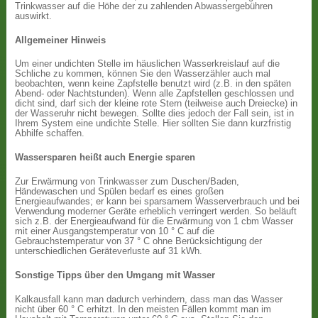
Trinkwasser auf die Höhe der zu zahlenden Abwassergebühren
auswirkt.
Allgemeiner Hinweis
Um einer undichten Stelle im häuslichen Wasserkreislauf auf die
Schliche zu kommen, können Sie den Wasserzähler auch mal
beobachten, wenn keine Zapfstelle benutzt wird (z.B. in den späten
Abend- oder Nachtstunden). Wenn alle Zapfstellen geschlossen und
dicht sind, darf sich der kleine rote Stern (teilweise auch Dreiecke) in
der Wasseruhr nicht bewegen. Sollte dies jedoch der Fall sein, ist in
Ihrem System eine undichte Stelle. Hier sollten Sie dann kurzfristig
Abhilfe schaffen.
Wassersparen heißt auch Energie sparen
Zur Erwärmung von Trinkwasser zum Duschen/Baden,
Händewaschen und Spülen bedarf es eines großen
Energieaufwandes; er kann bei sparsamem Wasserverbrauch und bei
Verwendung moderner Geräte erheblich verringert werden. So beläuft
sich z.B. der Energieaufwand für die Erwärmung von 1 cbm Wasser
mit einer Ausgangstemperatur von 10 ° C auf die
Gebrauchstemperatur von 37 ° C ohne Berücksichtigung der
unterschiedlichen Geräteverluste auf 31 kWh.
Sonstige Tipps über den Umgang mit Wasser
Kalkausfall kann man dadurch verhindern, dass man das Wasser
nicht über 60 ° C erhitzt. In den meisten Fällen kommt man im