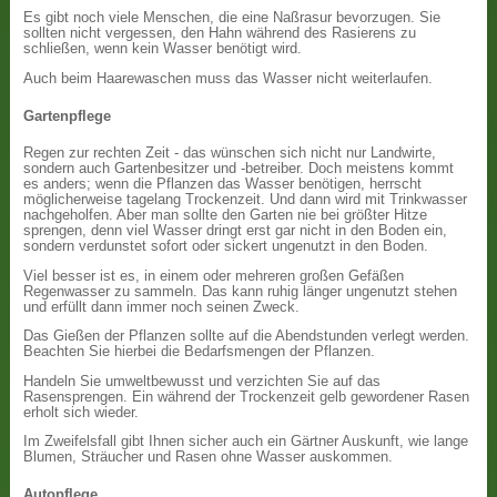
Es gibt noch viele Menschen, die eine Naßrasur bevorzugen. Sie
sollten nicht vergessen, den Hahn während des Rasierens zu
schließen, wenn kein Wasser benötigt wird.
Auch beim Haarewaschen muss das Wasser nicht weiterlaufen.
Gartenpflege
Regen zur rechten Zeit - das wünschen sich nicht nur Landwirte,
sondern auch Gartenbesitzer und -betreiber. Doch meistens kommt
es anders; wenn die Pflanzen das Wasser benötigen, herrscht
möglicherweise tagelang Trockenzeit. Und dann wird mit Trinkwasser
nachgeholfen. Aber man sollte den Garten nie bei größter Hitze
sprengen, denn viel Wasser dringt erst gar nicht in den Boden ein,
sondern verdunstet sofort oder sickert ungenutzt in den Boden.
Viel besser ist es, in einem oder mehreren großen Gefäßen
Regenwasser zu sammeln. Das kann ruhig länger ungenutzt stehen
und erfüllt dann immer noch seinen Zweck.
Das Gießen der Pflanzen sollte auf die Abendstunden verlegt werden.
Beachten Sie hierbei die Bedarfsmengen der Pflanzen.
Handeln Sie umweltbewusst und verzichten Sie auf das
Rasensprengen. Ein während der Trockenzeit gelb gewordener Rasen
erholt sich wieder.
Im Zweifelsfall gibt Ihnen sicher auch ein Gärtner Auskunft, wie lange
Blumen, Sträucher und Rasen ohne Wasser auskommen.
Autopflege