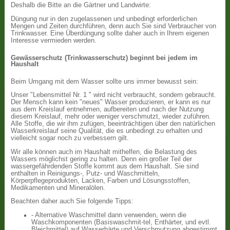
Deshalb die Bitte an die Gärtner und Landwirte:
Düngung nur in den zugelassenen und unbedingt erforderlichen
Mengen und Zeiten durchführen, denn auch Sie sind Verbraucher von
Trinkwasser. Eine Überdüngung sollte daher auch in Ihrem eigenen
Interesse vermieden werden.
Gewässerschutz (Trinkwasserschutz) beginnt bei jedem im
Haushalt
Beim Umgang mit dem Wasser sollte uns immer bewusst sein:
Unser "Lebensmittel Nr. 1 " wird nicht verbraucht, sondern gebraucht.
Der Mensch kann kein "neues" Wasser produzieren, er kann es nur
aus dem Kreislauf entnehmen, aufbereiten und nach der Nutzung
diesem Kreislauf, mehr oder weniger verschmutzt, wieder zuführen.
Alle Stoffe, die wir ihm zufügen, beeinträchtigen über den natürlichen
Wasserkreislauf seine Qualität, die es unbedingt zu erhalten und
vielleicht sogar noch zu verbessern gilt.
Wir alle können auch im Haushalt mithelfen, die Belastung des
Wassers möglichst gering zu halten. Denn ein großer Teil der
wassergefährdenden Stoffe kommt aus dem Haushalt. Sie sind
enthalten in Reinigungs-, Putz- und Waschmitteln,
Körperpflegeprodukten, Lacken, Farben und Lösungsstoffen,
Medikamenten und Mineralölen.
Beachten daher auch Sie folgende Tipps:
- Alternative Waschmittel dann verwenden, wenn die
Waschkomponenten (Basiswaschmit-tel, Enthärter, und evtl.
Bleichmittel) auf Wasserhärte und Verschmutzung abgestimmt