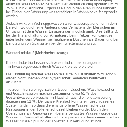
In den neuen Bundesländern wurden nach der Wiedervereinigung
erstmals Wasserzähler installiert. Der Verbrauch ging spontan um rd.
25 % zurück. Ähnliche Ergebnisse sind in den alten Bundesländern
bei Einbau von Wohnungswasserzählern in Wohnblocks festgestellt
worden.
Jedoch wirkt ein Wohnungswasserzähler wassersparend nur in dem
Bereich, wo durch eine Änderung des Verhaltens der Menschen im
Umgang mit dem Wasser Einsparungen möglich sind. Dies trifft z.B.
bei der Instandhaltung von Armaturen, beim Putzen von Gemüse
unter laufendem Wasser, bei häufigerem Duschen als Baden und bei
Benutzung von Spartasten bei der Toilettenspülung zu.
Wasserkreislauf (Mehrfachnutzung)
Bei der Industrie lassen sich wesentliche Einsparungen im
Trinkwassergebrauch durch Wasserkreisläufe erzielen.
Die Einführung solcher Wasserkreisläufe in Haushalten wird jedoch
wegen nicht unerheblicher hygienischer Bedenken kontrovers
diskutiert.
Trotzdem hierzu einige Zahlen: Baden, Duschen, Wäschewaschen
und Geschirrspülen machen zusammen etwa 51 % des
Gesamtwasserverbrauchs im Haushalt aus; die Toilettenspülung
dagegen nur 31 %. Der ganze Kreislauf könnte ein geschlossenes
System bilden, so dass die einzige offene Wasserfläche das
Restwasser in der Toilettenschüssel bleiben würde. Durch den
Überschuss an "Grauwasser" (bereits benutztes Wasser) würde das
Wasser im Sammelbehälter nicht stagnieren, so dass immer frisches
Wasser für die Spülung der Toiletten zur Verfügung stünde.