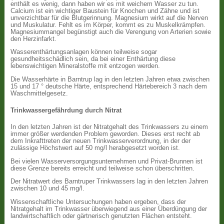
enthält es wenig, dann haben wir es mit weichem Wasser zu tun.
Calcium ist ein wichtiger Baustein für Knochen und Zähne und ist
unverzichtbar für die Blutgerinnung. Magnesium wirkt auf die Nerven
und Muskulatur. Fehlt es im Körper, kommt es zu Muskelkrämpfen.
Magnesiummangel begünstigt auch die Verengung von Arterien sowie
den Herzinfarkt.
Wasserenthärtungsanlagen können teilweise sogar
gesundheitsschädlich sein, da bei einer Enthärtung diese
lebenswichtigen Mineralstoffe mit entzogen werden.
Die Wasserhärte in Barntrup lag in den letzten Jahren etwa zwischen
15 und 17 ° deutsche Härte, entsprechend Härtebereich 3 nach dem
Waschmittelgesetz.
Trinkwassergefährdung durch Nitrat
In den letzten Jahren ist der Nitratgehalt des Trinkwassers zu einem
immer größer werdenden Problem geworden. Dieses erst recht ab
dem Inkrafttreten der neuen Trinkwasserverordnung, in der der
zulässige Höchstwert auf 50 mg/l herabgesetzt worden ist.
Bei vielen Wasserversorgungsunternehmen und Privat-Brunnen ist
diese Grenze bereits erreicht und teilweise schon überschritten.
Der Nitratwert des Barntruper Trinkwassers lag in den letzten Jahren
zwischen 10 und 45 mg/l.
Wissenschaftliche Untersuchungen haben ergeben, dass der
Nitratgehalt im Trinkwasser überwiegend aus einer Überdüngung der
landwirtschaftlich oder gärtnerisch genutzten Flächen entsteht.