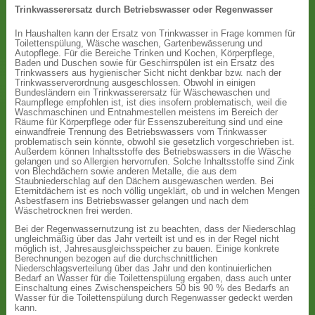
Trinkwasserersatz durch Betriebswasser oder Regenwasser
In Haushalten kann der Ersatz von Trinkwasser in Frage kommen für
Toilettenspülung, Wäsche waschen, Gartenbewässerung und
Autopflege. Für die Bereiche Trinken und Kochen, Körperpflege,
Baden und Duschen sowie für Geschirrspülen ist ein Ersatz des
Trinkwassers aus hygienischer Sicht nicht denkbar bzw. nach der
Trinkwasserverordnung ausgeschlossen. Obwohl in einigen
Bundesländern ein Trinkwasserersatz für Wäschewaschen und
Raumpflege empfohlen ist, ist dies insofern problematisch, weil die
Waschmaschinen und Entnahmestellen meistens im Bereich der
Räume für Körperpflege oder für Essenszubereitung sind und eine
einwandfreie Trennung des Betriebswassers vom Trinkwasser
problematisch sein könnte, obwohl sie gesetzlich vorgeschrieben ist.
Außerdem können Inhaltsstoffe des Betriebswassers in die Wäsche
gelangen und so Allergien hervorrufen. Solche Inhaltsstoffe sind Zink
von Blechdächern sowie anderen Metalle, die aus dem
Staubniederschlag auf den Dächern ausgewaschen werden. Bei
Eternitdächern ist es noch völlig ungeklärt, ob und in welchen Mengen
Asbestfasern ins Betriebswasser gelangen und nach dem
Wäschetrocknen frei werden.
Bei der Regenwassernutzung ist zu beachten, dass der Niederschlag
ungleichmäßig über das Jahr verteilt ist und es in der Regel nicht
möglich ist, Jahresausgleichsspeicher zu bauen. Einige konkrete
Berechnungen bezogen auf die durchschnittlichen
Niederschlagsverteilung über das Jahr und den kontinuierlichen
Bedarf an Wasser für die Toilettenspülung ergaben, dass auch unter
Einschaltung eines Zwischenspeichers 50 bis 90 % des Bedarfs an
Wasser für die Toilettenspülung durch Regenwasser gedeckt werden
kann.