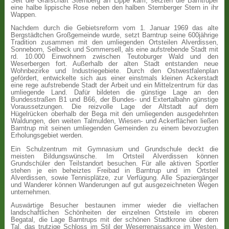
Seit die Grafschaft Sternberg an Lippe kam, setzten die Barntruper
eine halbe lippische Rose neben den halben Sternberger Stern in ihr
Wappen.
Nachdem durch die Gebietsreform vom 1. Januar 1969 das alte
Bergstädtchen Großgemeinde wurde, setzt Barntrup seine 600jährige
Tradition zusammen mit den umliegenden Ortsteilen Alverdissen,
Sonneborn, Selbeck und Sommersell, als eine aufstrebende Stadt mit
rd. 10.000 Einwohnern zwischen Teutoburger Wald und den
Weserbergen fort. Außerhalb der alten Stadt entstanden neue
Wohnbezirke und Industriegebiete. Durch den Ostwestfalenplan
gefördert, entwickelte sich aus einer einstmals kleinen Ackerstadt
eine rege aufstrebende Stadt der Arbeit und ein Mittelzentrum für das
umliegende Land. Dafür bildeten die günstige Lage an den
Bundesstraßen B1 und B66, der Bundes- und Extertalbahn günstige
Voraussetzungen. Die reizvolle Lage der Altstadt auf dem
Hügelrücken oberhalb der Bega mit den umliegenden ausgedehnten
Waldungen, den weiten Talmulden, Wiesen- und Ackerflächen ließen
Barntrup mit seinen umliegenden Gemeinden zu einem bevorzugten
Erholungsgebiet werden.
Ein Schulzentrum mit Gymnasium und Grundschule deckt die
meisten Bildungswünsche. Im Ortsteil Alverdissen können
Grundschüler den Teilstandort besuchen. Für alle aktiven Sportler
stehen je ein beheiztes Freibad in Barntrup und im Ortsteil
Alverdissen, sowie Tennisplätze, zur Verfügung. Alle Spaziergänger
und Wanderer können Wanderungen auf gut ausgezeichneten Wegen
unternehmen.
Auswärtige Besucher bestaunen immer wieder die vielfachen
landschaftlichen Schönheiten der einzelnen Ortsteile im oberen
Begatal, die Lage Barntrups mit der schönen Stadtkrone über dem
Tal, das trutzige Schloss im Stil der Weserrenaissance im Westen,