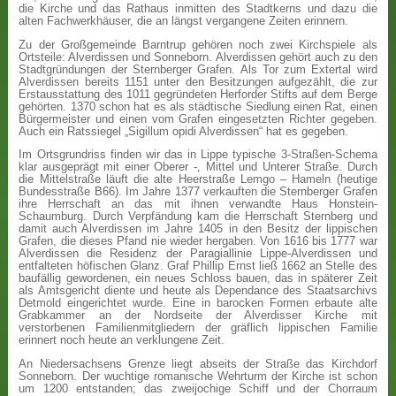
die Kirche und das Rathaus inmitten des Stadtkerns und dazu die
alten Fachwerkhäuser, die an längst vergangene Zeiten erinnern.
Zu der Großgemeinde Barntrup gehören noch zwei Kirchspiele als
Ortsteile: Alverdissen und Sonneborn. Alverdissen gehört auch zu den
Stadtgründungen der Sternberger Grafen. Als Tor zum Extertal wird
Alverdissen bereits 1151 unter den Besitzungen aufgezählt, die zur
Erstausstattung des 1011 gegründeten Herforder Stifts auf dem Berge
gehörten. 1370 schon hat es als städtische Siedlung einen Rat, einen
Bürgermeister und einen vom Grafen eingesetzten Richter gegeben.
Auch ein Ratssiegel „Sigillum opidi Alverdissen“ hat es gegeben.
Im Ortsgrundriss finden wir das in Lippe typische 3-Straßen-Schema
klar ausgeprägt mit einer Oberer -, Mittel und Unterer Straße. Durch
die Mittelstraße läuft die alte Heerstraße Lemgo – Hameln (heutige
Bundesstraße B66). Im Jahre 1377 verkauften die Sternberger Grafen
ihre Herrschaft an das mit ihnen verwandte Haus Honstein-
Schaumburg. Durch Verpfändung kam die Herrschaft Sternberg und
damit auch Alverdissen im Jahre 1405 in den Besitz der lippischen
Grafen, die dieses Pfand nie wieder hergaben. Von 1616 bis 1777 war
Alverdissen die Residenz der Paragiallinie Lippe-Alverdissen und
entfalteten höfischen Glanz. Graf Phillip Ernst ließ 1662 an Stelle des
baufällig gewordenen, ein neues Schloss bauen, das in späterer Zeit
als Amtsgericht diente und heute als Dependance des Staatsarchivs
Detmold eingerichtet wurde. Eine in barocken Formen erbaute alte
Grabkammer an der Nordseite der Alverdisser Kirche mit
verstorbenen Familienmitgliedern der gräflich lippischen Familie
erinnert noch heute an verklungene Zeit.
An Niedersachsens Grenze liegt abseits der Straße das Kirchdorf
Sonneborn. Der wuchtige romanische Wehrturm der Kirche ist schon
um 1200 entstanden; das zweijochige Schiff und der Chorraum