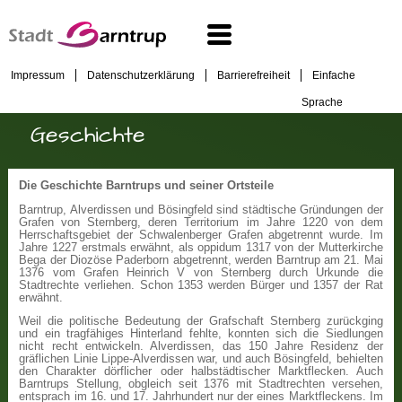
Impressum
Datenschutzerklärung
Barrierefreiheit
Einfache
Sprache
Geschichte
Die Geschichte Barntrups und seiner Ortsteile
Barntrup, Alverdissen und Bösingfeld sind städtische Gründungen der
Grafen von Sternberg, deren Territorium im Jahre 1220 von dem
Herrschaftsgebiet der Schwalenberger Grafen abgetrennt wurde. Im
Jahre 1227 erstmals erwähnt, als oppidum 1317 von der Mutterkirche
Bega der Diozöse Paderborn abgetrennt, werden Barntrup am 21. Mai
1376 vom Grafen Heinrich V von Sternberg durch Urkunde die
Stadtrechte verliehen. Schon 1353 werden Bürger und 1357 der Rat
erwähnt.
Weil die politische Bedeutung der Grafschaft Sternberg zurückging
und ein tragfähiges Hinterland fehlte, konnten sich die Siedlungen
nicht recht entwickeln. Alverdissen, das 150 Jahre Residenz der
gräflichen Linie Lippe-Alverdissen war, und auch Bösingfeld, behielten
den Charakter dörflicher oder halbstädtischer Marktflecken. Auch
Barntrups Stellung, obgleich seit 1376 mit Stadtrechten versehen,
entsprach im 16. und 17. Jahrhundert nur der eines Marktfleckens. Im