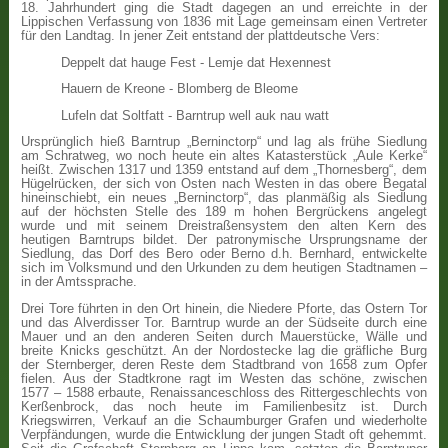
18. Jahrhundert ging die Stadt dagegen an und erreichte in der
Lippischen Verfassung von 1836 mit Lage gemeinsam einen Vertreter
für den Landtag. In jener Zeit entstand der plattdeutsche Vers:
Deppelt dat hauge Fest - Lemje dat Hexennest
Hauern de Kreone - Blomberg de Bleome
Lufeln dat Soltfatt - Barntrup well auk nau watt
Ursprünglich hieß Barntrup „Berninctorp“ und lag als frühe Siedlung
am Schratweg, wo noch heute ein altes Katasterstück „Aule Kerke“
heißt. Zwischen 1317 und 1359 entstand auf dem „Thornesberg“, dem
Hügelrücken, der sich von Osten nach Westen in das obere Begatal
hineinschiebt, ein neues „Berninctorp“, das planmäßig als Siedlung
auf der höchsten Stelle des 189 m hohen Bergrückens angelegt
wurde und mit seinem Dreistraßensystem den alten Kern des
heutigen Barntrups bildet. Der patronymische Ursprungsname der
Siedlung, das Dorf des Bero oder Berno d.h. Bernhard, entwickelte
sich im Volksmund und den Urkunden zu dem heutigen Stadtnamen –
in der Amtssprache.
Drei Tore führten in den Ort hinein, die Niedere Pforte, das Ostern Tor
und das Alverdisser Tor. Barntrup wurde an der Südseite durch eine
Mauer und an den anderen Seiten durch Mauerstücke, Wälle und
breite Knicks geschützt. An der Nordostecke lag die gräfliche Burg
der Sternberger, deren Reste dem Stadtbrand von 1658 zum Opfer
fielen. Aus der Stadtkrone ragt im Westen das schöne, zwischen
1577 – 1588 erbaute, Renaissanceschloss des Rittergeschlechts von
Kerßenbrock, das noch heute im Familienbesitz ist. Durch
Kriegswirren, Verkauf an die Schaumburger Grafen und wiederholte
Verpfändungen, wurde die Entwicklung der jungen Stadt oft gehemmt.