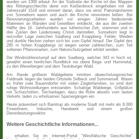
wurden um 1300 erbaut. An der Südseite der Kirche ist das Wappen
des Rittergeschlechts derer von Kerßenbrock eingehoben mit der
Jahreszahl 1518 und erinnert daran, dass sie einst Patronatsherren
von Sonneborn waren und auch die Kirche renovieren ließen. Bei
Renovierungsarbeiten wurden vor einigen Jahren bedeutende
Malereien an Wänden und Gewölben entdeckt, die aus der zweiten
Hälfte des 16. Jahrhunderts aus lutherischer Zeit, stammen und in
drei Zyklen den Leidensweg Christi darstellen. Sonneborn liegt in
reizvoller Lage zwischen Saalberg und Knappberg. Felder, Weiden
und dunkle Hecken ziehen sich bis zum Gipfel hinauf. Der Gipfel des
285 m hohen Knappbergs ist wegen seiner zahlreichen, zum Teil
seltenen Pflanzenarten, zum Naturschutzgebiet erklärt worden.
Der Windmühlenstumpf auf dem Saalberg, welcher 343 m hoch ist,
gewährt einen herrlichen Rundblick ins obere Bega- und Hummetal,
zu den Weserbergen und dem Teutoburger Wald.
Am Rande größerer Waldgebiete inmitten abwechslungsreicher
Feldmark liegen die beiden Ortsteile Selbeck und Sommersell. Waren
es früher zwei Bauerndörfer mit vielen Zieglerfamilien, so sind dort
ruhige Wohnsiedlungen entstanden. Schattige Waldwege, Grillplätze
mit Schutzhütten, Teichanlagen, dazu die Ruhe abseits vom lauten
Verkehr, laden zu erholsamen Spaziergängen ein.
Heute präsentiert sich Barntrup als moderne Stadt mit mehr als 8.000
Einwohnern, Industrie, Handwerk und einem großen
Dienstleistungssektor.
Weitere Geschichtliche Informationen...
... erhalten Sie im Internet-Portal "Westfälische Geschichte"