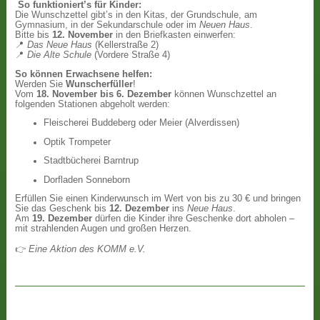
So funktioniert’s für Kinder:
Die Wunschzettel gibt’s in den Kitas, der Grundschule, am
Gymnasium, in der Sekundarschule oder im
Neuen Haus
.
Bitte bis
12. November
in den Briefkasten einwerfen:
📍
Das Neue Haus
(Kellerstraße 2)
📍
Die Alte Schule
(Vordere Straße 4)
So können Erwachsene helfen:
Werden Sie
Wunscherfüller
!
Vom
18. November bis 6. Dezember
können Wunschzettel an
folgenden Stationen abgeholt werden:
Fleischerei Buddeberg oder Meier (Alverdissen)
Optik Trompeter
Stadtbücherei Barntrup
Dorfladen Sonneborn
Erfüllen Sie einen Kinderwunsch im Wert von bis zu 30 € und bringen
Sie das Geschenk bis
12. Dezember
ins
Neue Haus
.
Am
19. Dezember
dürfen die Kinder ihre Geschenke dort abholen –
mit strahlenden Augen und großen Herzen.
👉
Eine Aktion des KOMM e.V.