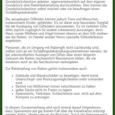
Grundstücksbesitzer gebeten, eigenverantwortlich auf dem eigenen
Grundstück eine Rattenbekämpfung durchzuführen. Dies können die
Grundstücksbesitzer selbst machen oder sie beauftragen einen
Schädlingsbekämpfer.
Die ausgelegten Giftköder können jedoch Tiere und Menschen,
insbesondere Kinder, gefährden. Es ist daher eine besondere Sorgfalt
bei der Auslegung von Giftködern anzuwenden. Es ist verboten Gifte
offen (sprich zugänglich für andere Lebewesen) auszulegen, denn
Haus- sowie Wildtiere und Vögel können ebenso an dem Gift sterben
wie die Ratten. Im Handel werden hierzu spezielle Giftköderboxen
angeboten.
Personen, die im Umgang mit Rattengift nicht sachkundig sind,
sollten sich an ein Schädlingsbekämpfungsunternehmen wenden, da
bei unkontrolliertem Auslegen von Giften über einen längeren
Zeitraum die Ratten nachweislich Resistenzen bilden, die sie
wiederum auch an die Nachkommen weitergeben.
Zur Bekämpfung von Ratten gehört insbesondere auch:
Gebäude und Mauerschäden zu beseitigen, damit keine
Unterschlupf- und Rückzugsmöglichkeiten mehr vorhanden
sind.
Deckel von Mülltonnen immer verschlossen zu halten
gelbe Säcke nicht im Freien zu lagern
Speisereste, Tierkörper, Schlachtreste usw. nicht auf dem
Kompost zu entsorgen
In diesem Zusammenhang wird noch einmal darauf hingewiesen,
dass Speisereste auf gar keinen Fall über die Kanalisation entsorgt
werden dürfen. Hierfür gibt es die Biotonne. Durch die Nahrungsreste