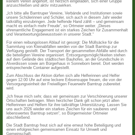
keinem Verein angehört, ist herzlich eingeladen, sich einer Gruppe
anzuschließen und aktiv mitzuwirken.
„Ich bitte alle Barntruper Vereine, Verbände und Institutionen sowie
unsere Schülerinnen und Schüler, sich auch in diesem Jahr wieder
tatkräftig einzubringen. Jede helfende Hand zählt – und gemeinsam
macht es einfach mehr Freude“, so Ortmeier weiter. „Dieses
ehrenamtliche Engagement ist ein starkes Zeichen für Zusammenhalt
und Verantwortungsbewusstsein in unserer Stadt.“
Für einen reibungslosen Ablauf ist gesorgt: Die Müllsäcke für die
Sammlung von Kleinabfällen werden von der Stadt Barntrup zur
Verfügung gestellt. Der Transport der gesammelten Abfälle wird durch
die beteiligten Vereine organisiert. Entsorgungsmöglichkeiten stehen
auf dem Gelände des städtischen Bauhofes, an der Grundschule in
Alverdissen sowie am Bürgerhaus in Sonneborn bereit. Dort werden
entsprechende Container aufgestellt.
Zum Abschluss der Aktion dürfen sich alle Helferinnen und Helfer
gegen 12:00 Uhr auf eine leckere Erbsensuppe freuen, die von der
Versorgungseinheit der Freiwilligen Feuerwehr Barntrup zubereitet
wird.
„Ich freue mich sehr, dass wir gemeinsam zur Verschönerung unserer
Ortschaften beitragen. Mein herzlicher Dank gilt schon jetzt allen
Helferinnen und Helfern für ihre tatkräftige Unterstützung. Lassen Sie
uns auch 2026 wieder ein starkes Zeichen für ein sauberes und
lebenswertes Barntrup setzen“, so Bürgermeister Ortmeier
abschließend.
Die Stadt Barntrup freut sich auf eine erneut hohe Beteiligung und
einen erfolgreichen gemeinsamen Einsatz für Umwelt und
Gemeinschaft.