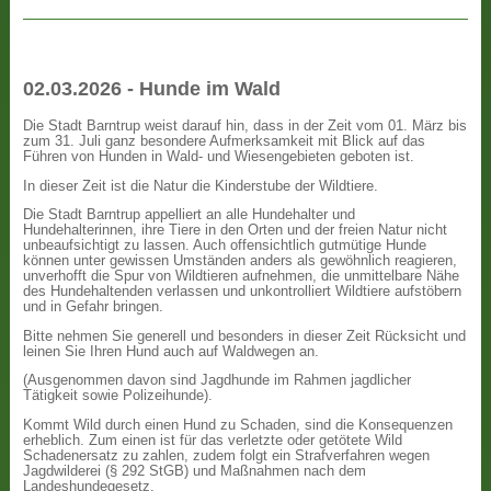
02.03.2026 - Hunde im Wald
Die Stadt Barntrup weist darauf hin, dass in der Zeit vom 01. März bis
zum 31. Juli ganz besondere Aufmerksamkeit mit Blick auf das
Führen von Hunden in Wald- und Wiesengebieten geboten ist.
In dieser Zeit ist die Natur die Kinderstube der Wildtiere.
Die Stadt Barntrup appelliert an alle Hundehalter und
Hundehalterinnen, ihre Tiere in den Orten und der freien Natur nicht
unbeaufsichtigt zu lassen. Auch offensichtlich gutmütige Hunde
können unter gewissen Umständen anders als gewöhnlich reagieren,
unverhofft die Spur von Wildtieren aufnehmen, die unmittelbare Nähe
des Hundehaltenden verlassen und unkontrolliert Wildtiere aufstöbern
und in Gefahr bringen.
Bitte nehmen Sie generell und besonders in dieser Zeit Rücksicht und
leinen Sie Ihren Hund auch auf Waldwegen an.
(Ausgenommen davon sind Jagdhunde im Rahmen jagdlicher
Tätigkeit sowie Polizeihunde).
Kommt Wild durch einen Hund zu Schaden, sind die Konsequenzen
erheblich. Zum einen ist für das verletzte oder getötete Wild
Schadenersatz zu zahlen, zudem folgt ein Strafverfahren wegen
Jagdwilderei (§ 292 StGB) und Maßnahmen nach dem
Landeshundegesetz.