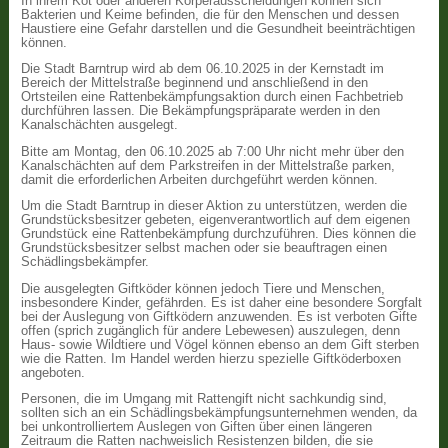
In ihrem Kot oder anderen Körperausscheidungen können sich
Bakterien und Keime befinden, die für den Menschen und dessen
Haustiere eine Gefahr darstellen und die Gesundheit beeinträchtigen
können.
Die Stadt Barntrup wird ab dem 06.10.2025 in der Kernstadt im
Bereich der Mittelstraße beginnend und anschließend in den
Ortsteilen eine Rattenbekämpfungsaktion durch einen Fachbetrieb
durchführen lassen. Die Bekämpfungspräparate werden in den
Kanalschächten ausgelegt.
Bitte am Montag, den 06.10.2025 ab 7:00 Uhr nicht mehr über den
Kanalschächten auf dem Parkstreifen in der Mittelstraße parken,
damit die erforderlichen Arbeiten durchgeführt werden können.
Um die Stadt Barntrup in dieser Aktion zu unterstützen, werden die
Grundstücksbesitzer gebeten, eigenverantwortlich auf dem eigenen
Grundstück eine Rattenbekämpfung durchzuführen. Dies können die
Grundstücksbesitzer selbst machen oder sie beauftragen einen
Schädlingsbekämpfer.
Die ausgelegten Giftköder können jedoch Tiere und Menschen,
insbesondere Kinder, gefährden. Es ist daher eine besondere Sorgfalt
bei der Auslegung von Giftködern anzuwenden. Es ist verboten Gifte
offen (sprich zugänglich für andere Lebewesen) auszulegen, denn
Haus- sowie Wildtiere und Vögel können ebenso an dem Gift sterben
wie die Ratten. Im Handel werden hierzu spezielle Giftköderboxen
angeboten.
Personen, die im Umgang mit Rattengift nicht sachkundig sind,
sollten sich an ein Schädlingsbekämpfungsunternehmen wenden, da
bei unkontrolliertem Auslegen von Giften über einen längeren
Zeitraum die Ratten nachweislich Resistenzen bilden, die sie