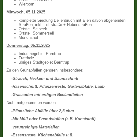
Wierborn
Mittwoch, 05.11.2025
komplette Siedlung Bellenbruch mit allen davon abgehenden
Straßen, inkl. Triftstraße + Nebenstraßen
Ortsteil Selbeck
Ortsteil Sommersell
Mönchshof
Donnerstag, 06.11.2025
Industriegebiet Barntrup
Frettholz
übriges Stadtgebiet Barntrup
Zu den Grünabfällen gehören insbesondere:
-Strauch, Hecken- und Baumschnitt
-Rasenschnitt, Pflanzenreste, Gartenabfälle, Laub
-Grassoden mit erdigen Bestandteilen
Nicht mitgenommen werden:
-Pflanzliche Abfälle über 2,5 cbm
-Mit Müll oder Fremdstoffen (z.B. Kunststoff)
verunreinigte Materialien
-Essensreste, Küchenabfälle u.ä.