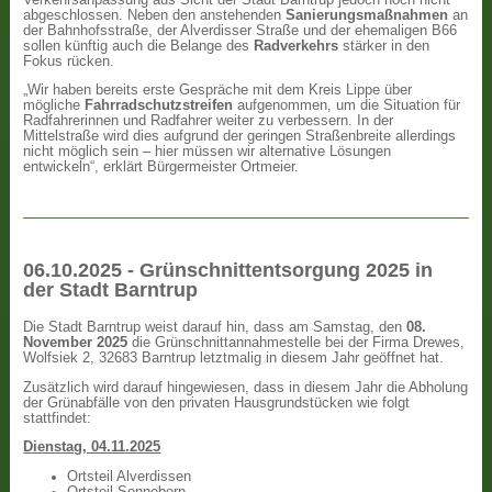
abgeschlossen. Neben den anstehenden
Sanierungsmaßnahmen
an
der Bahnhofsstraße, der Alverdisser Straße und der ehemaligen B66
sollen künftig auch die Belange des
Radverkehrs
stärker in den
Fokus rücken.
„Wir haben bereits erste Gespräche mit dem Kreis Lippe über
mögliche
Fahrradschutzstreifen
aufgenommen, um die Situation für
Radfahrerinnen und Radfahrer weiter zu verbessern. In der
Mittelstraße wird dies aufgrund der geringen Straßenbreite allerdings
nicht möglich sein – hier müssen wir alternative Lösungen
entwickeln“, erklärt Bürgermeister Ortmeier.
06.10.2025 - Grünschnittentsorgung 2025 in
der Stadt Barntrup
Die Stadt Barntrup weist darauf hin, dass am Samstag, den
08.
November 2025
die Grünschnittannahmestelle bei der Firma Drewes,
Wolfsiek 2, 32683 Barntrup letztmalig in diesem Jahr geöffnet hat.
Zusätzlich wird darauf hingewiesen, dass in diesem Jahr die Abholung
der Grünabfälle von den privaten Hausgrundstücken wie folgt
stattfindet:
Dienstag, 04.11.2025
Ortsteil Alverdissen
Ortsteil Sonneborn