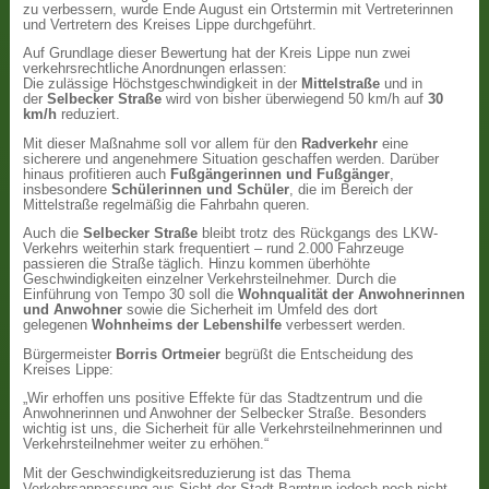
zu verbessern, wurde Ende August ein Ortstermin mit Vertreterinnen
und Vertretern des Kreises Lippe durchgeführt.
Auf Grundlage dieser Bewertung hat der Kreis Lippe nun zwei
verkehrsrechtliche Anordnungen erlassen:
Die zulässige Höchstgeschwindigkeit in der
Mittelstraße
und in
der
Selbecker Straße
wird von bisher überwiegend 50 km/h auf
30
km/h
reduziert.
Mit dieser Maßnahme soll vor allem für den
Radverkehr
eine
sicherere und angenehmere Situation geschaffen werden. Darüber
hinaus profitieren auch
Fußgängerinnen und Fußgänger
,
insbesondere
Schülerinnen und Schüler
, die im Bereich der
Mittelstraße regelmäßig die Fahrbahn queren.
Auch die
Selbecker Straße
bleibt trotz des Rückgangs des LKW-
Verkehrs weiterhin stark frequentiert – rund 2.000 Fahrzeuge
passieren die Straße täglich. Hinzu kommen überhöhte
Geschwindigkeiten einzelner Verkehrsteilnehmer. Durch die
Einführung von Tempo 30 soll die
Wohnqualität der Anwohnerinnen
und Anwohner
sowie die Sicherheit im Umfeld des dort
gelegenen
Wohnheims der Lebenshilfe
verbessert werden.
Bürgermeister
Borris Ortmeier
begrüßt die Entscheidung des
Kreises Lippe:
„Wir erhoffen uns positive Effekte für das Stadtzentrum und die
Anwohnerinnen und Anwohner der Selbecker Straße. Besonders
wichtig ist uns, die Sicherheit für alle Verkehrsteilnehmerinnen und
Verkehrsteilnehmer weiter zu erhöhen.“
Mit der Geschwindigkeitsreduzierung ist das Thema
Verkehrsanpassung aus Sicht der Stadt Barntrup jedoch noch nicht