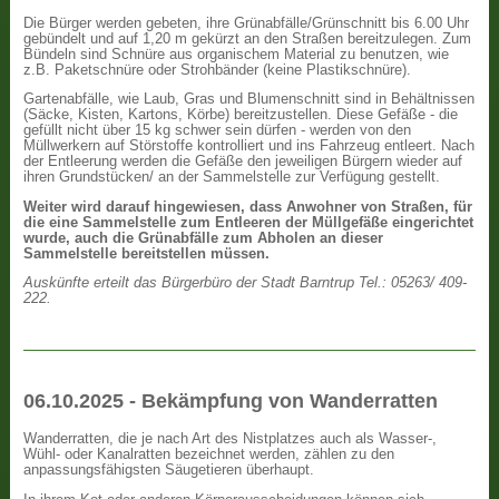
Die Bürger werden gebeten, ihre Grünabfälle/Grünschnitt bis 6.00 Uhr
gebündelt und auf 1,20 m gekürzt an den Straßen bereitzulegen. Zum
Bündeln sind Schnüre aus organischem Material zu benutzen, wie
z.B. Paketschnüre oder Strohbänder (keine Plastikschnüre).
Gartenabfälle, wie Laub, Gras und Blumenschnitt sind in Behältnissen
(Säcke, Kisten, Kartons, Körbe) bereitzustellen. Diese Gefäße - die
gefüllt nicht über 15 kg schwer sein dürfen - werden von den
Müllwerkern auf Störstoffe kontrolliert und ins Fahrzeug entleert. Nach
der Entleerung werden die Gefäße den jeweiligen Bürgern wieder auf
ihren Grundstücken/ an der Sammelstelle zur Verfügung gestellt.
Weiter wird darauf hingewiesen, dass Anwohner von Straßen, für
die eine Sammelstelle zum Entleeren der Müllgefäße eingerichtet
wurde, auch die Grünabfälle zum Abholen an dieser
Sammelstelle bereitstellen müssen.
Auskünfte erteilt das Bürgerbüro der Stadt Barntrup Tel.: 05263/ 409-
222.
06.10.2025 - Bekämpfung von Wanderratten
Wanderratten, die je nach Art des Nistplatzes auch als Wasser-,
Wühl- oder Kanalratten bezeichnet werden, zählen zu den
anpassungsfähigsten Säugetieren überhaupt.