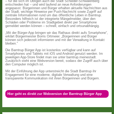
– für die sich im Übrigen auch die Stadt Schieder-Schwalenberg
entschieden hat – und wird laufend an neue Anforderungen
angepasst. Bürgerinnen und Bürger erhalten aktuelle Nachrichten aus
der Stadt, wichtige Hinweise per Push-Nachricht sowie Zugriff auf
zentrale Informationen rund um das öffentliche Leben in Barntrup.
Besonders hilfreich ist der integrierte Mängelmelder, über den
Schäden oder Probleme im Stadtgebiet direkt per Smartphone
gemeldet werden können – schnell, einfach und ortsunabhängig.
„Mit der Bürger-App bringen wir das Rathaus direkt aufs Smartphone“,
erklärt Bürgermeister Borris Ortmeier. „Bürgerinnen und Bürger
können sich jederzeit informieren und mit der Verwaltung in Kontakt
bleiben.“
Die Barntrup Bürger App ist kostenlos verfügbar und kann auf
Smartphones und Tablets mit iOS und Android genutzt werden. Im
jeweiligen App-Store findet man sie unter barntrup.meinestadt.
Zusätzlich steht eine Webversion bereit, sodass der Zugriff auch über
den Computer möglich ist.
Mit der Einführung der App unterstreicht die Stadt Barntrup ihr
Engagement für eine moderne, digitale Verwaltung und eine
transparente Kommunikation mit ihren Bürgerinnen und Bürgern.
Hier geht es direkt zur Webversion der Barntrup Bürger App