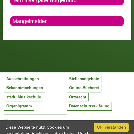
Terminvergabe Bürgerbüro
Mängelmelder
Ausschreibungen
Stellenangebote
Bekanntmachungen
Online-Bücherei
städt. Musikschule
Ortsrecht
Organigramm
Datenschutzerklärung
Stadt Barntrup
Mittelstraße 38
Diese Webseite nutzt Cookies um
Ok, verstanden
32683 Barntrup
bestmögliche Funktionalität zu bieten. Durch