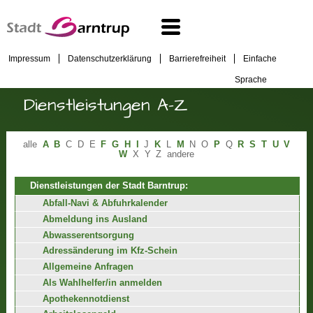
Impressum
Datenschutzerklärung
Barrierefreiheit
Einfache
Sprache
Dienstleistungen A-Z
alle
A
B
C
D
E
F
G
H
I
J
K
L
M
N
O
P
Q
R
S
T
U
V
W
X
Y
Z
andere
Dienstleistungen der Stadt Barntrup:
Abfall-Navi & Abfuhrkalender
Abmeldung ins Ausland
Abwasserentsorgung
Adressänderung im Kfz-Schein
Allgemeine Anfragen
Als Wahlhelfer/in anmelden
Apothekennotdienst