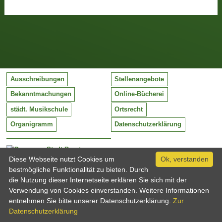
Ausschreibungen
Stellenangebote
Bekanntmachungen
Online-Bücherei
städt. Musikschule
Ortsrecht
Organigramm
Datenschutzerklärung
Stadt Barntrup
Mittelstraße 38
Diese Webseite nutzt Cookies um
Ok, verstanden
32683 Barntrup
bestmögliche Funktionalität zu bieten. Durch
Tel:
05263 / 409-0
die Nutzung dieser Internetseite erklären Sie sich mit der
Fax:
05263 / 409-249
Verwendung von Cookies einverstanden. Weitere Informationen
Email:
info@barntrup.de
entnehmen Sie bitte unserer Datenschutzerklärung.
Zur
Datenschutzerklärung