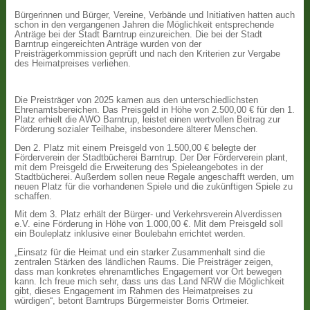
Bürgerinnen und Bürger, Vereine, Verbände und Initiativen hatten auch
schon in den vergangenen Jahren die Möglichkeit entsprechende
Anträge bei der Stadt Barntrup einzureichen. Die bei der Stadt
Barntrup eingereichten Anträge wurden von der
Preisträgerkommission geprüft und nach den Kriterien zur Vergabe
des Heimatpreises verliehen.
Die Preisträger von 2025 kamen aus den unterschiedlichsten
Ehrenamtsbereichen. Das Preisgeld in Höhe von 2.500,00 € für den 1.
Platz erhielt die AWO Barntrup, leistet einen wertvollen Beitrag zur
Förderung sozialer Teilhabe, insbesondere älterer Menschen.
Den 2. Platz mit einem Preisgeld von 1.500,00 € belegte der
Förderverein der Stadtbücherei Barntrup. Der Der Förderverein plant,
mit dem Preisgeld die Erweiterung des Spieleangebotes in der
Stadtbücherei. Außerdem sollen neue Regale angeschafft werden, um
neuen Platz für die vorhandenen Spiele und die zukünftigen Spiele zu
schaffen.
Mit dem 3. Platz erhält der Bürger- und Verkehrsverein Alverdissen
e.V. eine Förderung in Höhe von 1.000,00 €. Mit dem Preisgeld soll
ein Bouleplatz inklusive einer Boulebahn errichtet werden.
„Einsatz für die Heimat und ein starker Zusammenhalt sind die
zentralen Stärken des ländlichen Raums. Die Preisträger zeigen,
dass man konkretes ehrenamtliches Engagement vor Ort bewegen
kann. Ich freue mich sehr, dass uns das Land NRW die Möglichkeit
gibt, dieses Engagement im Rahmen des Heimatpreises zu
würdigen“, betont Barntrups Bürgermeister Borris Ortmeier.