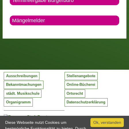
Terminvergabe Bürgerbüro
Mängelmelder
Ausschreibungen
Stellenangebote
Bekanntmachungen
Online-Bücherei
städt. Musikschule
Ortsrecht
Organigramm
Datenschutzerklärung
Stadt Barntrup
Mittelstraße 38
Diese Webseite nutzt Cookies um
Ok, verstanden
32683 Barntrup
bestmögliche Funktionalität zu bieten. Durch