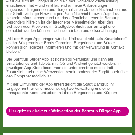
– für die sich im Übrigen auch die Stadt Schieder-Schwalenberg
entschieden hat – und wird laufend an neue Anforderungen
angepasst. Bürgerinnen und Bürger erhalten aktuelle Nachrichten aus
der Stadt, wichtige Hinweise per Push-Nachricht sowie Zugriff auf
zentrale Informationen rund um das öffentliche Leben in Barntrup.
Besonders hilfreich ist der integrierte Mängelmelder, über den
Schäden oder Probleme im Stadtgebiet direkt per Smartphone
gemeldet werden können – schnell, einfach und ortsunabhängig.
„Mit der Bürger-App bringen wir das Rathaus direkt aufs Smartphone“,
erklärt Bürgermeister Borris Ortmeier. „Bürgerinnen und Bürger
können sich jederzeit informieren und mit der Verwaltung in Kontakt
bleiben.“
Die Barntrup Bürger App ist kostenlos verfügbar und kann auf
Smartphones und Tablets mit iOS und Android genutzt werden. Im
jeweiligen App-Store findet man sie unter barntrup.meinestadt.
Zusätzlich steht eine Webversion bereit, sodass der Zugriff auch über
den Computer möglich ist.
Mit der Einführung der App unterstreicht die Stadt Barntrup ihr
Engagement für eine moderne, digitale Verwaltung und eine
transparente Kommunikation mit ihren Bürgerinnen und Bürgern.
Hier geht es direkt zur Webversion der Barntrup Bürger App