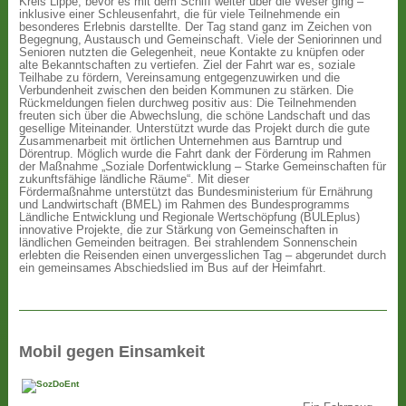
Kreis Lippe, bevor es mit dem Schiff weiter über die Weser ging –
inklusive einer Schleusenfahrt, die für viele Teilnehmende ein
besonderes Erlebnis darstellte. Der Tag stand ganz im Zeichen von
Begegnung, Austausch und Gemeinschaft. Viele der Seniorinnen und
Senioren nutzten die Gelegenheit, neue Kontakte zu knüpfen oder
alte Bekanntschaften zu vertiefen. Ziel der Fahrt war es, soziale
Teilhabe zu fördern, Vereinsamung entgegenzuwirken und die
Verbundenheit zwischen den beiden Kommunen zu stärken. Die
Rückmeldungen fielen durchweg positiv aus: Die Teilnehmenden
freuten sich über die Abwechslung, die schöne Landschaft und das
gesellige Miteinander. Unterstützt wurde das Projekt durch die gute
Zusammenarbeit mit örtlichen Unternehmen aus Barntrup und
Dörentrup. Möglich wurde die Fahrt dank der Förderung im Rahmen
der Maßnahme „Soziale Dorfentwicklung – Starke Gemeinschaften für
zukunftsfähige ländliche Räume“. Mit dieser
Fördermaßnahme unterstützt das Bundesministerium für Ernährung
und Landwirtschaft (BMEL) im Rahmen des Bundesprogramms
Ländliche Entwicklung und Regionale Wertschöpfung (BULEplus)
innovative Projekte, die zur Stärkung von Gemeinschaften in
ländlichen Gemeinden beitragen. Bei strahlendem Sonnenschein
erlebten die Reisenden einen unvergesslichen Tag – abgerundet durch
ein gemeinsames Abschiedslied im Bus auf der Heimfahrt.
Mobil gegen Einsamkeit