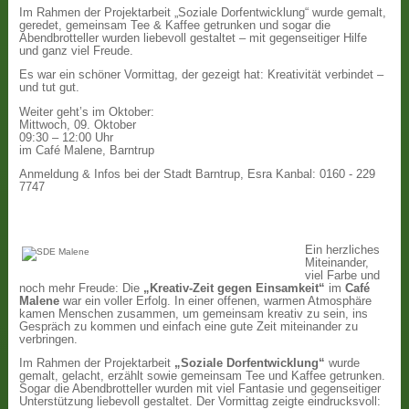
Im Rahmen der Projektarbeit „Soziale Dorfentwicklung“ wurde gemalt,
geredet, gemeinsam Tee & Kaffee getrunken und sogar die
Abendbrotteller wurden liebevoll gestaltet – mit gegenseitiger Hilfe
und ganz viel Freude.
Es war ein schöner Vormittag, der gezeigt hat: Kreativität verbindet –
und tut gut.
Weiter geht’s im Oktober:
Mittwoch, 09. Oktober
09:30 – 12:00 Uhr
im Café Malene, Barntrup
Anmeldung & Infos bei der Stadt Barntrup, Esra Kanbal: 0160 - 229
7747
Ein herzliches
Miteinander,
viel Farbe und
noch mehr Freude: Die
„Kreativ-Zeit gegen Einsamkeit“
im
Café
Malene
war ein voller Erfolg. In einer offenen, warmen Atmosphäre
kamen Menschen zusammen, um gemeinsam kreativ zu sein, ins
Gespräch zu kommen und einfach eine gute Zeit miteinander zu
verbringen.
Im Rahmen der Projektarbeit
„Soziale Dorfentwicklung“
wurde
gemalt, gelacht, erzählt sowie gemeinsam Tee und Kaffee getrunken.
Sogar die Abendbrotteller wurden mit viel Fantasie und gegenseitiger
Unterstützung liebevoll gestaltet. Der Vormittag zeigte eindrucksvoll: