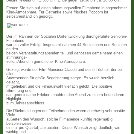
Beginn jeweils um 17:00 Uhr, Ende gegen 19:30 bis ca. 20:00 Uhr.
Freuen Sie sich auf einen stimmungsvollen Filmabend in angenehmer
Kino-Atmosphäre. Für Getränke sowie frisches Popcorn ist
selbstverständlich gesorgt.
Der im Rahmen der Sozialen Dorfentwicklung durchgeführte Senioren-
Filmabend
war ein voller Erfolg! Insgesamt nahmen 44 Seniorinnen und Senioren
an den
beiden Veranstaltungsabenden teil und genossen gemeinsam einen
stimmungs-
vollen Abend in gemütlicher Kino-Atmosphäre.
Gezeigt wurde der Film Monsieur Claude und seine Töchter, der bei
allen
Anwesenden für große Begeisterung sorgte. Es wurde herzlich
gelacht,
mitgefiebert und die Filmauswahl vielfach gelobt. Die positive
Stimmung und
das gemeinsame Erleben machten den Abend zu einem besonderen
Highlight
zum Jahresabschluss.
Die Rückmeldungen der Teilnehmenden waren durchweg sehr positiv.
Viele
äußerten den Wunsch, solche Filmabende künftig regelmäßig,
beispielsweise
einmal pro Quartal, anzubieten. Dieser Wunsch zeigt deutlich, wie
wichtig und