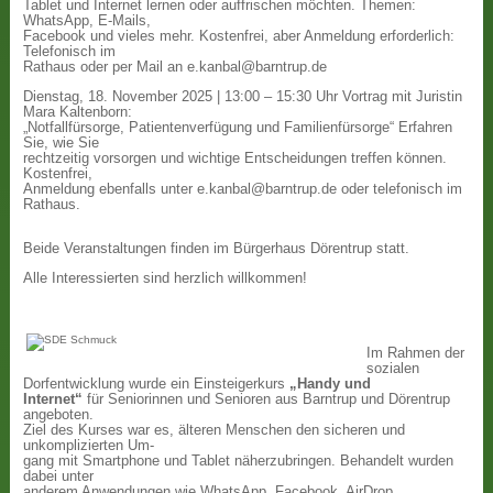
Tablet und Internet lernen oder auffrischen möchten. Themen:
WhatsApp, E-Mails,
Facebook und vieles mehr. Kostenfrei, aber Anmeldung erforderlich:
Telefonisch im
Rathaus oder per Mail an e.kanbal@barntrup.de
Dienstag, 18. November 2025 | 13:00 – 15:30 Uhr Vortrag mit Juristin
Mara Kaltenborn:
„Notfallfürsorge, Patientenverfügung und Familienfürsorge“ Erfahren
Sie, wie Sie
rechtzeitig vorsorgen und wichtige Entscheidungen treffen können.
Kostenfrei,
Anmeldung ebenfalls unter e.kanbal@barntrup.de oder telefonisch im
Rathaus.
Beide Veranstaltungen finden im Bürgerhaus Dörentrup statt.
Alle Interessierten sind herzlich willkommen!
Im Rahmen der
sozialen
Dorfentwicklung wurde ein Einsteigerkurs
„Handy und
Internet“
für Seniorinnen und Senioren aus Barntrup und Dörentrup
angeboten.
Ziel des Kurses war es, älteren Menschen den sicheren und
unkomplizierten Um-
gang mit Smartphone und Tablet näherzubringen. Behandelt wurden
dabei unter
anderem Anwendungen wie WhatsApp, Facebook, AirDrop,