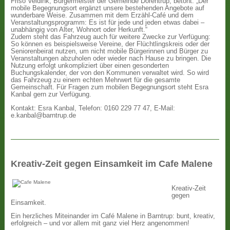
Friso Veldink, Bürgermeister der Gemeinde Dörentrup, betont: „Der
mobile Begegnungsort ergänzt unsere bestehenden Angebote auf
wunderbare Weise. Zusammen mit dem Erzähl-Café und dem
Veranstaltungsprogramm: Es ist für jede und jeden etwas dabei –
unabhängig von Alter, Wohnort oder Herkunft.“
Zudem steht das Fahrzeug auch für weitere Zwecke zur Verfügung:
So können es beispielsweise Vereine, der Flüchtlingskreis oder der
Seniorenbeirat nutzen, um nicht mobile Bürgerinnen und Bürger zu
Veranstaltungen abzuholen oder wieder nach Hause zu bringen. Die
Nutzung erfolgt unkompliziert über einen gesonderten
Buchungskalender, der von den Kommunen verwaltet wird. So wird
das Fahrzeug zu einem echten Mehrwert für die gesamte
Gemeinschaft. Für Fragen zum mobilen Begegnungsort steht Esra
Kanbal gern zur Verfügung.
Kontakt: Esra Kanbal, Telefon: 0160 229 77 47, E-Mail:
e.kanbal@barntrup.de
Kreativ-Zeit gegen Einsamkeit im Cafe Malene
Kreativ-Zeit
gegen
Einsamkeit.
Ein herzliches Miteinander im Café Malene in Barntrup: bunt, kreativ,
erfolgreich – und vor allem mit ganz viel Herz angenommen!