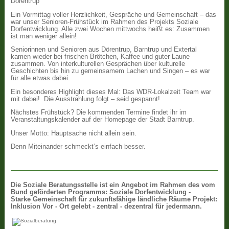
Dörentrup
Ein Vormittag voller Herzlichkeit, Gespräche und Gemeinschaft – das
war unser Senioren-Frühstück im Rahmen des Projekts Soziale
Dorfentwicklung. Alle zwei Wochen mittwochs heißt es: Zusammen
ist man weniger allein!
Seniorinnen und Senioren aus Dörentrup, Barntrup und Extertal
kamen wieder bei frischen Brötchen, Kaffee und guter Laune
zusammen. Von interkulturellen Gesprächen über kulturelle
Geschichten bis hin zu gemeinsamem Lachen und Singen – es war
für alle etwas dabei.
Ein besonderes Highlight dieses Mal: Das WDR-Lokalzeit Team war
mit dabei! Die Ausstrahlung folgt – seid gespannt!
Nächstes Frühstück? Die kommenden Termine findet ihr im
Veranstaltungskalender auf der Homepage der Stadt Barntrup.
Unser Motto: Hauptsache nicht allein sein.
Denn Miteinander schmeckt’s einfach besser.
Die
Soziale Beratungsstelle ist ein Angebot im Rahmen des vom
Bund geförderten Programms: Soziale Dorfentwicklung -
Starke Gemeinschaft für zukunftsfähige ländliche Räume Projekt:
Inklusion Vor - Ort gelebt - zentral - dezentral für jedermann.