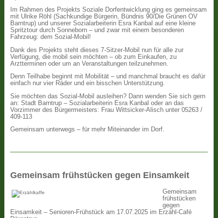
Im Rahmen des Projekts Soziale Dorfentwicklung ging es gemeinsam
mit Ulrike Röhl (Sachkundige Bürgerin, Bündnis 90/Die Grünen OV
Barntrup) und unserer Sozialarbeiterin Esra Kanbal auf eine kleine
Spritztour durch Sonneborn – und zwar mit einem besonderen
Fahrzeug: dem Sozial-Mobil!
Dank des Projekts steht dieses 7-Sitzer-Mobil nun für alle zur
Verfügung, die mobil sein möchten – ob zum Einkaufen, zu
Arztterminen oder um an Veranstaltungen teilzunehmen.
Denn Teilhabe beginnt mit Mobilität – und manchmal braucht es dafür
einfach nur vier Räder und ein bisschen Unterstützung.
Sie möchten das Sozial-Mobil ausleihen? Dann wenden Sie sich gern
an: Stadt Barntrup – Sozialarbeiterin Esra Kanbal oder an das
Vorzimmer des Bürgermeisters: Frau Wittsicker-Alisch unter 05263 /
409-113
Gemeinsam unterwegs – für mehr Miteinander im Dorf.
Gemeinsam frühstücken gegen Einsamkeit
Gemeinsam
frühstücken
gegen
Einsamkeit – Senioren-Frühstück am 17.07.2025 im Erzähl-Café