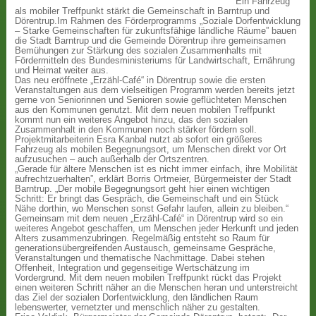
Ein Fahrzeug
als mobiler Treffpunkt stärkt die Gemeinschaft in Barntrup und
Dörentrup.Im Rahmen des Förderprogramms „Soziale Dorfentwicklung
– Starke Gemeinschaften für zukunftsfähige ländliche Räume” bauen
die Stadt Barntrup und die Gemeinde Dörentrup ihre gemeinsamen
Bemühungen zur Stärkung des sozialen Zusammenhalts mit
Fördermitteln des Bundesministeriums für Landwirtschaft, Ernährung
und Heimat weiter aus.
Das neu eröffnete „Erzähl-Café“ in Dörentrup sowie die ersten
Veranstaltungen aus dem vielseitigen Programm werden bereits jetzt
gerne von Seniorinnen und Senioren sowie geflüchteten Menschen
aus den Kommunen genutzt. Mit dem neuen mobilen Treffpunkt
kommt nun ein weiteres Angebot hinzu, das den sozialen
Zusammenhalt in den Kommunen noch stärker fördern soll.
Projektmitarbeiterin Esra Kanbal nutzt ab sofort ein größeres
Fahrzeug als mobilen Begegnungsort, um Menschen direkt vor Ort
aufzusuchen – auch außerhalb der Ortszentren.
„Gerade für ältere Menschen ist es nicht immer einfach, ihre Mobilität
aufrechtzuerhalten”, erklärt Borris Ortmeier, Bürgermeister der Stadt
Barntrup. „Der mobile Begegnungsort geht hier einen wichtigen
Schritt: Er bringt das Gespräch, die Gemeinschaft und ein Stück
Nähe dorthin, wo Menschen sonst Gefahr laufen, allein zu bleiben.“
Gemeinsam mit dem neuen „Erzähl-Café“ in Dörentrup wird so ein
weiteres Angebot geschaffen, um Menschen jeder Herkunft und jeden
Alters zusammenzubringen. Regelmäßig entsteht so Raum für
generationsübergreifenden Austausch, gemeinsame Gespräche,
Veranstaltungen und thematische Nachmittage. Dabei stehen
Offenheit, Integration und gegenseitige Wertschätzung im
Vordergrund. Mit dem neuen mobilen Treffpunkt rückt das Projekt
einen weiteren Schritt näher an die Menschen heran und unterstreicht
das Ziel der sozialen Dorfentwicklung, den ländlichen Raum
lebenswerter, vernetzter und menschlich näher zu gestalten.