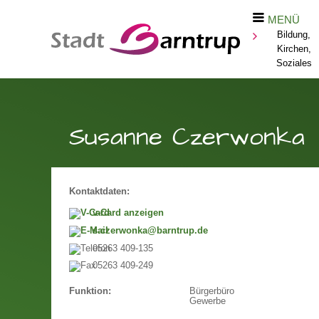
MENÜ
Bildung,
Kirchen,
Soziales
Susanne Czerwonka
Kontaktdaten:
v-Card anzeigen
s.czerwonka@barntrup.de
05263 409-135
05263 409-249
Bürgerbüro
Funktion:
Gewerbe