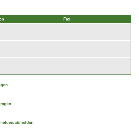
on
Fax
agen
tragen
melden/abmelden