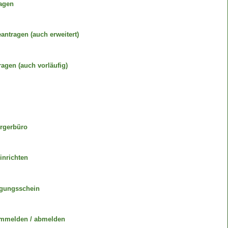
ragen
ntragen (auch erweitert)
agen (auch vorläufig)
rgerbüro
inrichten
igungsschein
ummelden / abmelden