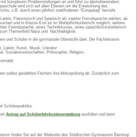
ng mit komplexen Problemstellungen an und führt zu abstrahierendem,
ropaschule wird sich auf allen Ebenen um die Entwicklung des
chts, z.B. durch einen jährlich stattfindenen "Europatag" bemüht.
Latein, Französisch und Spanisch als zweiter Fremdsprache wählen, ab
suchen und in Klasse 8 ist es im Wahlpflichtunterricht möglich, weitere
ritten Fremdsprache, eines Technikkurses, eines sprachlich-künstlerisch
s zum Themenfeld Natur und Nachhaltigkeit.
nen und Schüler in die gymnasiale Oberstufe über. Der Fächerkanon
 Latein, Kunst, Musik, Literatur
l, Sozialwissenschaften, Philosophie, Religion,
formatik
nen selbst gewählten Fächern ihre Abiturprüfung ab. Zusätzlich zum
t Schülerpraktika.
esen
Antrag auf Schülerfahrkostenerstattung
ausfüllen und beim
gramm finden Sie auf der Webseite des Städtischen Gymnasium Barntrup