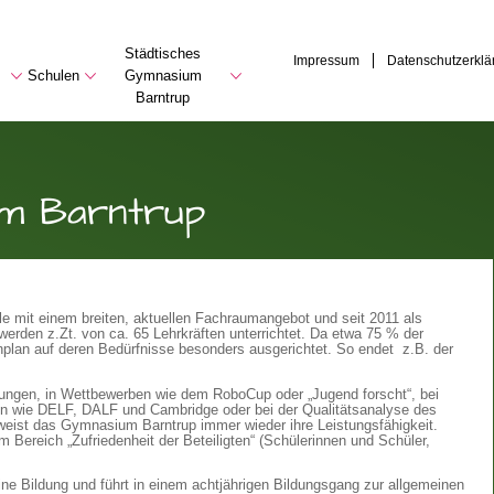
Städtisches
Impressum
Datenschutzerklä
Schulen
Gymnasium
Barntrup
um Barntrup
le mit einem breiten, aktuellen Fachraumangebot und seit 2011 als
werden z.Zt. von ca. 65 Lehrkräften unterrichtet. Da etwa 75 % der
enplan auf deren Bedürfnisse besonders ausgerichtet. So endet z.B. der
fungen, in Wettbe­werben wie dem RoboCup oder „Jugend forscht“, bei
ten wie DELF, DALF und Cambridge oder bei der Qualitäts­analyse des
ist das Gymnasium Barntrup immer wieder ihre Leistungsfähig­keit.
Bereich „Zufriedenheit der Be­teiligten“ (Schülerinnen und Schüler,
ne Bildung und führt in einem achtjährigen Bildungsgang zur allgemeinen