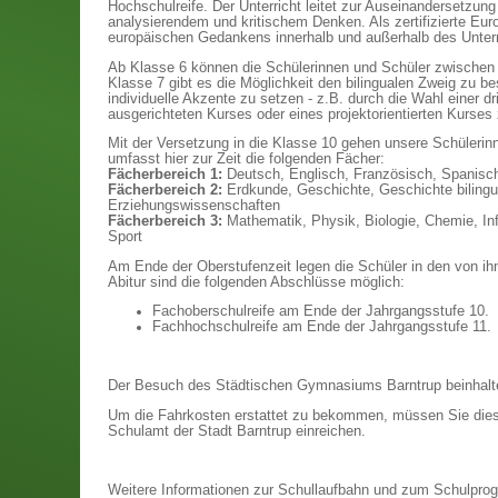
Hochschulreife. Der Unterricht leitet zur Auseinandersetzu
analysierendem und kritischem Denken. Als zertifizierte Eu
europäischen Gedankens innerhalb und außerhalb des Unterri
Ab Klasse 6 können die Schülerinnen und Schüler zwischen 
Klasse 7 gibt es die Möglichkeit den bilingualen Zweig zu be
individuelle Akzente zu setzen - z.B. durch die Wahl einer d
ausgerichteten Kurses oder eines projektorientierten Kurse
Mit der Versetzung in die Klasse 10 gehen unsere Schülerin
umfasst hier zur Zeit die folgenden Fächer:
Fächerbereich 1:
Deutsch, Englisch, Französisch, Spanisch,
Fächerbereich 2:
Erdkunde, Geschichte, Geschichte bilingua
Erziehungswissenschaften
Fächerbereich 3:
Mathematik, Physik, Biologie, Chemie, In
Sport
Am Ende der Oberstufenzeit legen die Schüler in den von ih
Abitur sind die folgenden Abschlüsse möglich:
Fachoberschulreife am Ende der Jahrgangsstufe 10.
Fachhochschulreife am Ende der Jahrgangsstufe 11.
Der Besuch des Städtischen Gymnasiums Barntrup beinhalte
Um die Fahrkosten erstattet zu bekommen, müssen Sie di
Schulamt der Stadt Barntrup einreichen.
Weitere Informationen zur Schullaufbahn und zum Schulpro