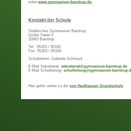
unter
www.gymnasium-barntrup.de
Kontakt der Schule
Städtisches Gymnasium Barntrup
Große Twete 5
32683 Barntrup
Tel.: 05263 / 95165
Fax: 05263 / 95166
Schulleiterin: Gabriele Schmuck
E-Mail Sekretariat:
sekretariat@gymnasium-barntrup.de
E-Mail Schulleitung:
schulleitung@gymnasium-barntrup.
Hier gehts weiter zu der
von Haxthausen Grundschule