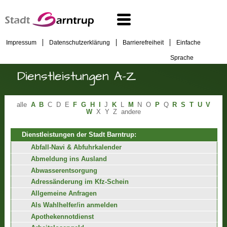
Impressum
Datenschutzerklärung
Barrierefreiheit
Einfache
Sprache
Dienstleistungen A-Z
alle
A
B
C
D
E
F
G
H
I
J
K
L
M
N
O
P
Q
R
S
T
U
V
W
X
Y
Z
andere
Dienstleistungen der Stadt Barntrup:
Abfall-Navi & Abfuhrkalender
Abmeldung ins Ausland
Abwasserentsorgung
Adressänderung im Kfz-Schein
Allgemeine Anfragen
Als Wahlhelfer/in anmelden
Apothekennotdienst