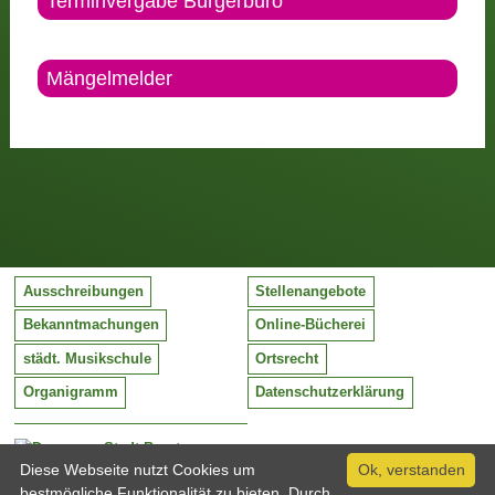
Terminvergabe Bürgerbüro
Mängelmelder
Ausschreibungen
Stellenangebote
Bekanntmachungen
Online-Bücherei
städt. Musikschule
Ortsrecht
Organigramm
Datenschutzerklärung
Stadt Barntrup
Mittelstraße 38
Diese Webseite nutzt Cookies um
Ok, verstanden
32683 Barntrup
bestmögliche Funktionalität zu bieten. Durch