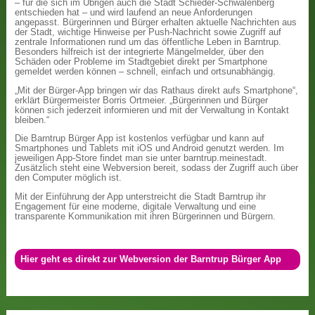
– für die sich im Übrigen auch die Stadt Schieder-Schwalenberg
entschieden hat – und wird laufend an neue Anforderungen
angepasst. Bürgerinnen und Bürger erhalten aktuelle Nachrichten aus
der Stadt, wichtige Hinweise per Push-Nachricht sowie Zugriff auf
zentrale Informationen rund um das öffentliche Leben in Barntrup.
Besonders hilfreich ist der integrierte Mängelmelder, über den
Schäden oder Probleme im Stadtgebiet direkt per Smartphone
gemeldet werden können – schnell, einfach und ortsunabhängig.
„Mit der Bürger-App bringen wir das Rathaus direkt aufs Smartphone“,
erklärt Bürgermeister Borris Ortmeier. „Bürgerinnen und Bürger
können sich jederzeit informieren und mit der Verwaltung in Kontakt
bleiben.“
Die Barntrup Bürger App ist kostenlos verfügbar und kann auf
Smartphones und Tablets mit iOS und Android genutzt werden. Im
jeweiligen App-Store findet man sie unter barntrup.meinestadt.
Zusätzlich steht eine Webversion bereit, sodass der Zugriff auch über
den Computer möglich ist.
Mit der Einführung der App unterstreicht die Stadt Barntrup ihr
Engagement für eine moderne, digitale Verwaltung und eine
transparente Kommunikation mit ihren Bürgerinnen und Bürgern.
Hier geht es direkt zur Webversion der Barntrup Bürger App