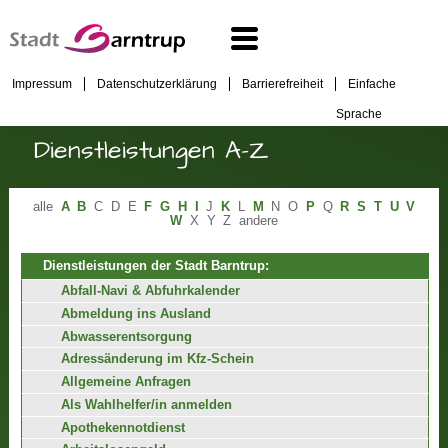
Impressum
Datenschutzerklärung
Barrierefreiheit
Einfache
Sprache
Dienstleistungen A-Z
alle
A
B
C
D
E
F
G
H
I
J
K
L
M
N
O
P
Q
R
S
T
U
V
W
X
Y
Z
andere
Dienstleistungen der Stadt Barntrup:
Abfall-Navi & Abfuhrkalender
Abmeldung ins Ausland
Abwasserentsorgung
Adressänderung im Kfz-Schein
Allgemeine Anfragen
Als Wahlhelfer/in anmelden
Apothekennotdienst