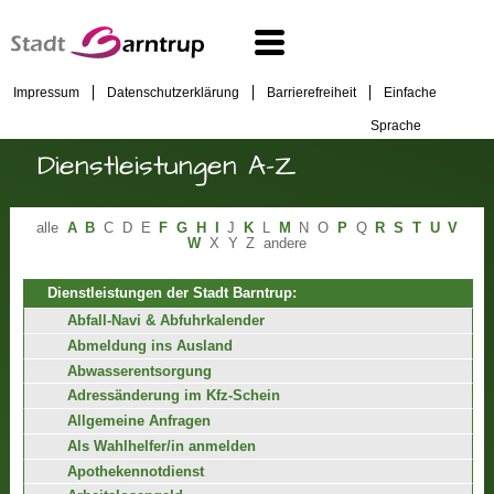
Impressum
Datenschutzerklärung
Barrierefreiheit
Einfache
Sprache
Dienstleistungen A-Z
alle
A
B
C
D
E
F
G
H
I
J
K
L
M
N
O
P
Q
R
S
T
U
V
W
X
Y
Z
andere
Dienstleistungen der Stadt Barntrup:
Abfall-Navi & Abfuhrkalender
Abmeldung ins Ausland
Abwasserentsorgung
Adressänderung im Kfz-Schein
Allgemeine Anfragen
Als Wahlhelfer/in anmelden
Apothekennotdienst