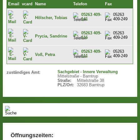
Email
vcard
Name
Telefon
Fax
05263 409-
05263
Hölscher, Tobias
141
409-249
05263 409-
05263
Prycia, Sandrine
116
409-249
05263 409-
05263
Voß, Petra
111
409-249
Sachgebiet - Innere Verwaltung
zuständiges Amt:
Mittelstraße - Barntrup
Straße:
Mittelstraße 38
PLZ/Ort:
32683 Barntrup
Öffnungszeiten: