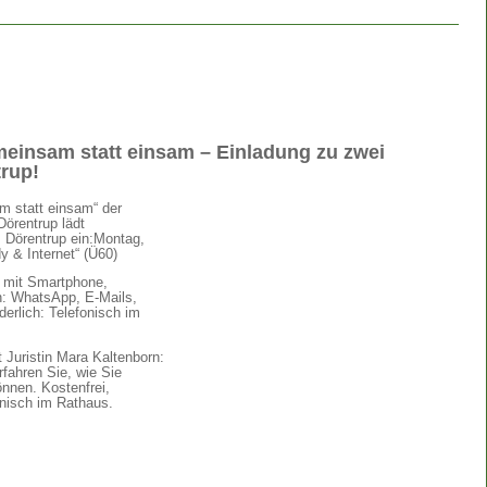
einsam statt einsam – Einladung zu zwei
rup!
m statt einsam“ der
örentrup lädt
 Dörentrup ein:Montag,
y & Internet“ (Ü60)
g mit Smartphone,
n: WhatsApp, E-Mails,
erlich: Telefonisch im
 Juristin Mara Kaltenborn:
rfahren Sie, wie Sie
önnen. Kostenfrei,
onisch im Rathaus.