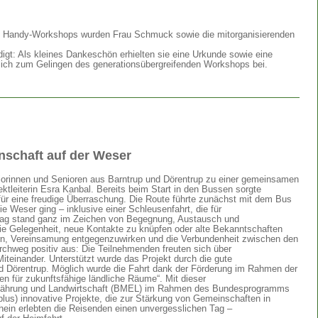
 Handy-Workshops wurden Frau Schmuck sowie die mitorganisierenden
digt: Als kleines Dankeschön erhielten sie eine Urkunde sowie eine
lich zum Gelingen des generationsübergreifenden Workshops bei.
nschaft auf der Weser
iorinnen und Senioren aus Barntrup und Dörentrup zu einer gemeinsamen
ektleiterin Esra Kanbal. Bereits beim Start in den Bussen sorgte
 für eine freudige Überraschung. Die Route führte zunächst mit dem Bus
ie Weser ging – inklusive einer Schleusenfahrt, die für
r Tag stand ganz im Zeichen von Begegnung, Austausch und
ie Gelegenheit, neue Kontakte zu knüpfen oder alte Bekanntschaften
rdern, Vereinsamung entgegenzuwirken und die Verbundenheit zwischen den
hweg positiv aus: Die Teilnehmenden freuten sich über
teinander. Unterstützt wurde das Projekt durch die gute
d Dörentrup. Möglich wurde die Fahrt dank der Förderung im Rahmen der
 für zukunftsfähige ländliche Räume“. Mit dieser
rnährung und Landwirtschaft (BMEL) im Rahmen des Bundesprogramms
us) innovative Projekte, die zur Stärkung von Gemeinschaften in
ein erlebten die Reisenden einen unvergesslichen Tag –