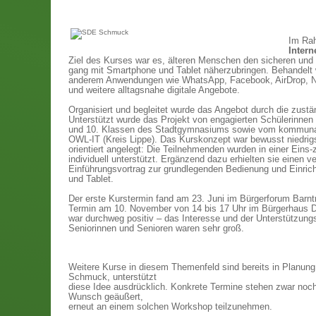
Im Rah
Intern
Ziel des Kurses war es, älteren Menschen den sicheren und
gang mit Smartphone und Tablet näherzubringen. Behandelt 
anderem Anwendungen wie WhatsApp, Facebook, AirDrop, Na
und weitere alltagsnahe digitale Angebote.
Organisiert und begleitet wurde das Angebot durch die zustän
Unterstützt wurde das Projekt von engagierten Schülerinnen 
und 10. Klassen des Stadtgymnasiums sowie vom kommun
OWL-IT (Kreis Lippe). Das Kurskonzept war bewusst niedrigs
orientiert angelegt: Die Teilnehmenden wurden in einer Eins
individuell unterstützt. Ergänzend dazu erhielten sie einen v
Einführungsvortrag zur grundlegenden Bedienung und Einri
und Tablet.
Der erste Kurstermin fand am 23. Juni im Bürgerforum Barntr
Termin am 10. November von 14 bis 17 Uhr im Bürgerhaus 
war durchweg positiv – das Interesse und der Unterstützung
Seniorinnen und Senioren waren sehr groß.
Weitere Kurse in diesem Themenfeld sind bereits in Planung
Schmuck, unterstützt
diese Idee ausdrücklich. Konkrete Termine stehen zwar noch 
Wunsch geäußert,
erneut an einem solchen Workshop teilzunehmen.