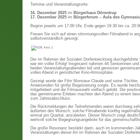
Termine und Veranstaltungsorte:
16. Dezember 2025
im
Bürgerhaus Dörentrup
17. Dezember 2025
im
Bürgerforum – Aula des Gymnasi
Beginn jeweils um 17:00 Uhr, Ende gegen 19:30 bis ca. 20:0
Freuen Sie sich auf einen stimmungsvollen Filmabend in an
selbstverständlich gesorgt.
Der im Rahmen der Sozialen Dorfentwicklung durchgeführte
war ein voller Erfolg! Insgesamt nahmen 44 Seniorinnen und
beiden Veranstaltungsabenden teil und genossen gemeinsa
vollen Abend in gemütlicher Kino-Atmosphäre.
Gezeigt wurde der Film Monsieur Claude und seine Töchter, d
Anwesenden für große Begeisterung sorgte. Es wurde herzlic
mitgefiebert und die Filmauswahl vielfach gelobt. Die posit
das gemeinsame Erleben machten den Abend zu einem beso
zum Jahresabschluss.
Die Rückmeldungen der Teilnehmenden waren durchweg sehr 
äußerten den Wunsch, solche Filmabende künftig regelmäßig
einmal pro Quartal, anzubieten. Dieser Wunsch zeigt deutlich
wertvoll solche Begegnungsangebote für das gemeinschaftlic
Die große Resonanz bestärkt darin, auch im kommenden Jah
Veranstaltungen dieser Art im Rahmen der Sozialen Dorfentw