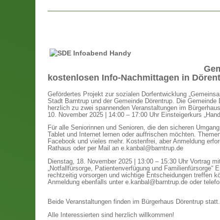
Gem
kostenlosen Info-Nachmittagen in Dörent
Gefördertes Projekt zur sozialen Dorfentwicklung „Gemeinsa
Stadt Barntrup und der Gemeinde Dörentrup. Die Gemeinde D
herzlich zu zwei spannenden Veranstaltungen im Bürgerhaus
10. November 2025 | 14:00 – 17:00 Uhr Einsteigerkurs „Hand
Für alle Seniorinnen und Senioren, die den sicheren Umgan
Tablet und Internet lernen oder auffrischen möchten. Theme
Facebook und vieles mehr. Kostenfrei, aber Anmeldung erford
Rathaus oder per Mail an e.kanbal@barntrup.de
Dienstag, 18. November 2025 | 13:00 – 15:30 Uhr Vortrag mit
„Notfallfürsorge, Patientenverfügung und Familienfürsorge“ E
rechtzeitig vorsorgen und wichtige Entscheidungen treffen k
Anmeldung ebenfalls unter e.kanbal@barntrup.de oder telef
Beide Veranstaltungen finden im Bürgerhaus Dörentrup statt.
Alle Interessierten sind herzlich willkommen!