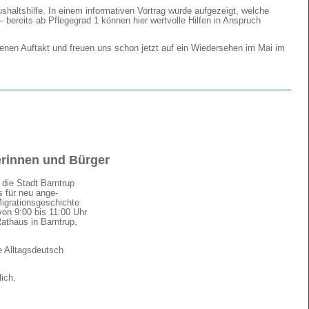
shaltshilfe. In einem informativen Vortrag wurde aufgezeigt, welche
 bereits ab Pflegegrad 1 können hier wertvolle Hilfen in Anspruch
enen Auftakt und freuen uns schon jetzt auf ein Wiedersehen im Mai im
rinnen und Bürger
 die Stadt Barntrup
s für neu ange-
igrationsgeschichte
von 9:00 bis 11:00 Uhr
athaus in Barntrup,
e Alltagsdeutsch
ich.