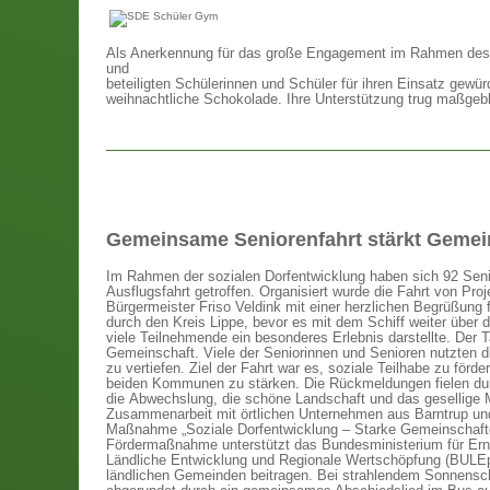
Als Anerkennung für das große Engagement im Rahmen des
und
beteiligten Schülerinnen und Schüler für ihren Einsatz gewür
weihnachtliche Schokolade. Ihre Unterstützung trug maßgeb
Gemeinsame Seniorenfahrt stärkt Gemei
Im Rahmen der sozialen Dorfentwicklung haben sich 92 Sen
Ausflugsfahrt getroffen. Organisiert wurde die Fahrt von Proj
Bürgermeister Friso Veldink mit einer herzlichen Begrüßung
durch den Kreis Lippe, bevor es mit dem Schiff weiter über d
viele Teilnehmende ein besonderes Erlebnis darstellte. De
Gemeinschaft. Viele der Seniorinnen und Senioren nutzten d
zu vertiefen. Ziel der Fahrt war es, soziale Teilhabe zu fö
beiden Kommunen zu stärken. Die Rückmeldungen fielen durc
die Abwechslung, die schöne Landschaft und das gesellige Mi
Zusammenarbeit mit örtlichen Unternehmen aus Barntrup un
Maßnahme „Soziale Dorfentwicklung – Starke Gemeinschaften
Fördermaßnahme unterstützt das Bundesministerium für E
Ländliche Entwicklung und Regionale Wertschöpfung (BULEpl
ländlichen Gemeinden beitragen. Bei strahlendem Sonnensch