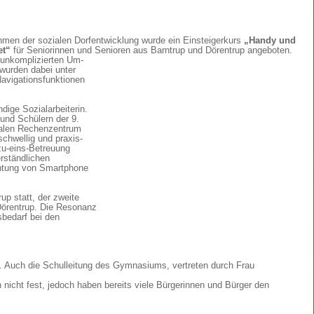
men der sozialen Dorfentwicklung wurde ein Einsteigerkurs
„Handy und
et“
für Seniorinnen und Senioren aus Barntrup und Dörentrup angeboten.
 unkomplizierten Um-
wurden dabei unter
vigationsfunktionen
dige Sozialarbeiterin.
und Schülern der 9.
alen Rechenzentrum
chwellig und praxis-
-zu-eins-Betreuung
erständlichen
chtung von Smartphone
up statt, der zweite
Dörentrup. Die Resonanz
sbedarf bei den
. Auch die Schulleitung des Gymnasiums, vertreten durch Frau
nicht fest, jedoch haben bereits viele Bürgerinnen und Bürger den