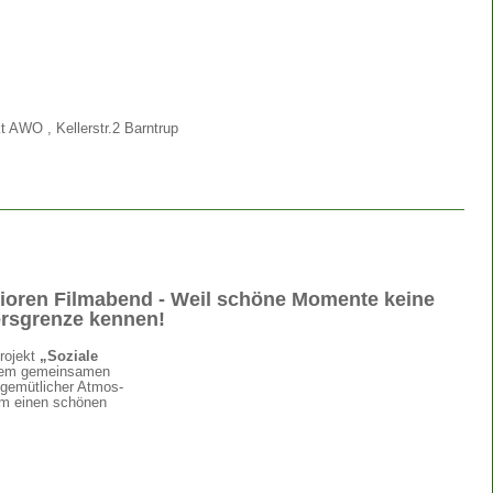
 AWO , Kellerstr.2 Barntrup
ioren Filmabend - Weil schöne Momente keine
ersgrenze kennen!
rojekt
„Soziale
inem gemeinsamen
 gemütlicher Atmos-
am einen schönen