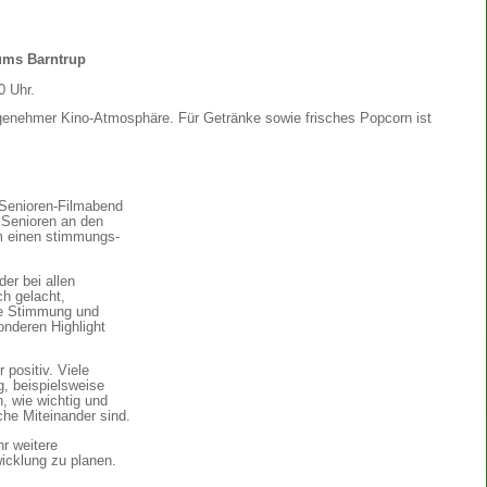
ums Barntrup
0 Uhr.
genehmer Kino-Atmosphäre. Für Getränke sowie frisches Popcorn ist
 Senioren-Filmabend
 Senioren an den
m einen stimmungs-
er bei allen
h gelacht,
ive Stimmung und
nderen Highlight
positiv. Viele
, beispielsweise
, wie wichtig und
he Miteinander sind.
r weitere
icklung zu planen.