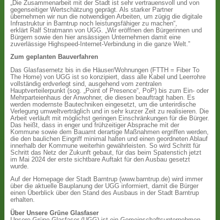
„Die Zusammenarbeit mit der Stadt ist sehr vertrauensvoll und von
gegenseitiger Wertschätzung geprägt. Als starker Partner
übernehmen wir nun die notwendigen Arbeiten, um zügig die digitale
Infrastruktur in Barntrup noch leistungsfähiger zu machen“,
erklärt Ralf Stratmann von UGG. „Wir eröffnen den Bürgerinnen und
Bürgern sowie den hier ansässigen Unternehmen damit eine
zuverlässige Highspeed-Internet-Verbindung in die ganze Welt.”
Zum geplanten Bauverfahren
Das Glasfasernetz bis in die Häuser/Wohnungen (FTTH = Fiber To
The Home) von UGG ist so konzipiert, dass alle Kabel und Leerrohre
vollständig erdverlegt sind, ausgehend vom zentralen
Hauptverteilerpunkt (sog. „Point of Presence“, PoP) bis zum Ein- oder
Mehrparteienhaus der Anwohner, die diesen beauftragt haben. Es
werden modernste Bautechniken eingesetzt, um die unterirdische
Verlegung umweltverträglich und in sehr kurzer Zeit zu realisieren. Die
Arbeit verläuft mit möglichst geringen Einschränkungen für die Bürger.
Das heißt, dass in enger und frühzeitiger Absprache mit der
Kommune sowie dem Bauamt derartige Maßnahmen ergriffen werden,
die den baulichen Eingriff minimal halten und einen geordneten Ablauf
innerhalb der Kommune weiterhin gewährleisten. So wird Schritt für
Schritt das Netz der Zukunft gebaut, für das beim Spatenstich jetzt
im Mai 2024 der erste sichtbare Auftakt für den Ausbau gesetzt
wurde.
Auf der Homepage der Stadt Barntrup (www.barntrup.de) wird immer
über die aktuelle Bauplanung der UGG informiert, damit die Bürger
einen Überblick über den Stand des Ausbaus in der Stadt Barntrup
erhalten.
Über Unsere Grüne Glasfaser
Unsere Grüne Glasfaser (UGG) ist ein Gemeinschaftsunternehmen