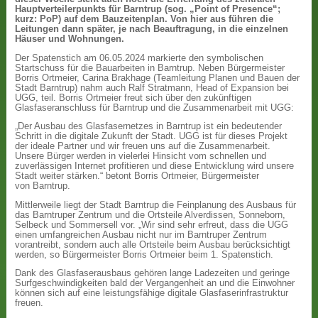
Hauptverteilerpunkts für Barntrup (sog. „Point of Presence“;
kurz: PoP) auf dem Bauzeitenplan. Von hier aus führen die
Leitungen dann später, je nach Beauftragung, in die einzelnen
Häuser und Wohnungen.
Der Spatenstich am 06.05.2024 markierte den symbolischen
Startschuss für die Bauarbeiten in Barntrup. Neben Bürgermeister
Borris Ortmeier, Carina Brakhage (Teamleitung Planen und Bauen der
Stadt Barntrup) nahm auch Ralf Stratmann, Head of Expansion bei
UGG, teil. Borris Ortmeier freut sich über den zukünftigen
Glasfaseranschluss für Barntrup und die Zusammenarbeit mit UGG:
„Der Ausbau des Glasfasernetzes in Barntrup ist ein bedeutender
Schritt in die digitale Zukunft der Stadt. UGG ist für dieses Projekt
der ideale Partner und wir freuen uns auf die Zusammenarbeit.
Unsere Bürger werden in vielerlei Hinsicht vom schnellen und
zuverlässigen Internet profitieren und diese Entwicklung wird unsere
Stadt weiter stärken.“ betont Borris Ortmeier, Bürgermeister
von Barntrup.
Mittlerweile liegt der Stadt Barntrup die Feinplanung des Ausbaus für
das Barntruper Zentrum und die Ortsteile Alverdissen, Sonneborn,
Selbeck und Sommersell vor. „Wir sind sehr erfreut, dass die UGG
einen umfangreichen Ausbau nicht nur im Barntruper Zentrum
vorantreibt, sondern auch alle Ortsteile beim Ausbau berücksichtigt
werden, so Bürgermeister Borris Ortmeier beim 1. Spatenstich.
Dank des Glasfaserausbaus gehören lange Ladezeiten und geringe
Surfgeschwindigkeiten bald der Vergangenheit an und die Einwohner
können sich auf eine leistungsfähige digitale Glasfaserinfrastruktur
freuen.