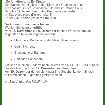
So funktioniert’s für Kinder:
Die Wunschzettel gibt’s in den Kitas, der Grundschule, am
Gymnasium, in der Sekundarschule oder im
Neuen Haus
.
Bitte bis
12. November
in den Briefkasten einwerfen:
📍
Das Neue Haus
(Kellerstraße 2)
📍
Die Alte Schule
(Vordere Straße 4)
So können Erwachsene helfen:
Werden Sie
Wunscherfüller
!
Vom
18. November bis 6. Dezember
können Wunschzettel an
folgenden Stationen abgeholt werden:
Fleischerei Buddeberg oder Meier (Alverdissen)
Optik Trompeter
Stadtbücherei Barntrup
Dorfladen Sonneborn
Erfüllen Sie einen Kinderwunsch im Wert von bis zu 30 € und bringen
Sie das Geschenk bis
12. Dezember
ins
Neue Haus
.
Am
19. Dezember
dürfen die Kinder ihre Geschenke dort abholen –
mit strahlenden Augen und großen Herzen.
👉
Eine Aktion des KOMM e.V.