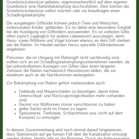
Grundstücksbesitzer gebeten, eigenverantwortlich auf dem eigenen
Grundstück eine Rattenbekämpfung durchzuführen. Dies können die
Grundstücksbesitzer selbst machen oder sie beauftragen einen
Schädlingsbekämpfer.
Die ausgelegten Giftköder können jedoch Tiere und Menschen,
insbesondere Kinder, gefährden. Es ist daher eine besondere Sorgfalt
bei der Auslegung von Giftködern anzuwenden. Es ist verboten Gifte
offen (sprich zugänglich für andere Lebewesen) auszulegen, denn
Haus- sowie Wildtiere und Vögel können ebenso an dem Gift sterben
wie die Ratten. Im Handel werden hierzu spezielle Giftköderboxen
angeboten.
Personen, die im Umgang mit Rattengift nicht sachkundig sind,
sollten sich an ein Schädlingsbekämpfungsunternehmen wenden, da
bei unkontrolliertem Auslegen von Giften über einen längeren
Zeitraum die Ratten nachweislich Resistenzen bilden, die sie
wiederum auch an die Nachkommen weitergeben.
Zur Bekämpfung von Ratten gehört insbesondere auch:
Gebäude und Mauerschäden zu beseitigen, damit keine
Unterschlupf- und Rückzugsmöglichkeiten mehr vorhanden
sind.
Deckel von Mülltonnen immer verschlossen zu halten
gelbe Säcke nicht im Freien zu lagern
Speisereste, Tierkörper, Schlachtreste usw. nicht auf dem
Kompost zu entsorgen
In diesem Zusammenhang wird noch einmal darauf hingewiesen,
dass Speisereste auf gar keinen Fall über die Kanalisation entsorgt
werden dürfen. Hierfür gibt es die Biotonne. Durch die Nahrungsreste