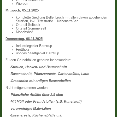
Wierborn
Mittwoch, 05.11.2025
komplette Siedlung Bellenbruch mit allen davon abgehenden
Straßen, inkl. Triftstraße + Nebenstraßen
Ortsteil Selbeck
Ortsteil Sommersell
Mönchshof
Donnerstag, 06.11.2025
Industriegebiet Barntrup
Frettholz
übriges Stadtgebiet Barntrup
Zu den Grünabfällen gehören insbesondere:
-Strauch, Hecken- und Baumschnitt
-Rasenschnitt, Pflanzenreste, Gartenabfälle, Laub
-Grassoden mit erdigen Bestandteilen
Nicht mitgenommen werden:
-Pflanzliche Abfälle über 2,5 cbm
-Mit Müll oder Fremdstoffen (z.B. Kunststoff)
verunreinigte Materialien
-Essensreste, Küchenabfälle u.ä.