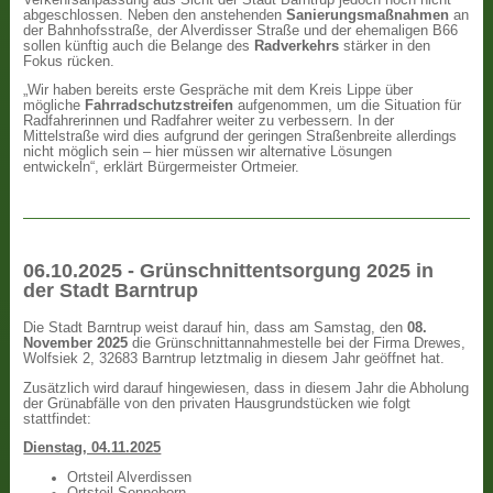
abgeschlossen. Neben den anstehenden
Sanierungsmaßnahmen
an
der Bahnhofsstraße, der Alverdisser Straße und der ehemaligen B66
sollen künftig auch die Belange des
Radverkehrs
stärker in den
Fokus rücken.
„Wir haben bereits erste Gespräche mit dem Kreis Lippe über
mögliche
Fahrradschutzstreifen
aufgenommen, um die Situation für
Radfahrerinnen und Radfahrer weiter zu verbessern. In der
Mittelstraße wird dies aufgrund der geringen Straßenbreite allerdings
nicht möglich sein – hier müssen wir alternative Lösungen
entwickeln“, erklärt Bürgermeister Ortmeier.
06.10.2025 - Grünschnittentsorgung 2025 in
der Stadt Barntrup
Die Stadt Barntrup weist darauf hin, dass am Samstag, den
08.
November 2025
die Grünschnittannahmestelle bei der Firma Drewes,
Wolfsiek 2, 32683 Barntrup letztmalig in diesem Jahr geöffnet hat.
Zusätzlich wird darauf hingewiesen, dass in diesem Jahr die Abholung
der Grünabfälle von den privaten Hausgrundstücken wie folgt
stattfindet:
Dienstag, 04.11.2025
Ortsteil Alverdissen
Ortsteil Sonneborn