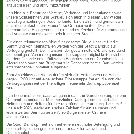
keinem Verein angehört, ist herzlich eingeladen, sich einer Gruppe
anzuschließen und aktiv mitzuwirken.
„Ich bitte alle Barntruper Vereine, Verbände und Institutionen sowie
unsere Schülerinnen und Schüler, sich auch in diesem Jahr wieder
tatkräftig einzubringen. Jede helfende Hand zählt – und gemeinsam
macht es einfach mehr Freude“, so Ortmeier weiter. „Dieses
ehrenamtliche Engagement ist ein starkes Zeichen für Zusammenhalt
und Verantwortungsbewusstsein in unserer Stadt.“
Für einen reibungslosen Ablauf ist gesorgt: Die Müllsäcke für die
Sammlung von Kleinabfällen werden von der Stadt Barntrup zur
Verfügung gestellt. Der Transport der gesammelten Abfälle wird durch
die beteiligten Vereine organisiert. Entsorgungsmöglichkeiten stehen
auf dem Gelände des städtischen Bauhofes, an der Grundschule in
Alverdissen sowie am Bürgerhaus in Sonneborn bereit. Dort werden
entsprechende Container aufgestellt.
Zum Abschluss der Aktion dürfen sich alle Helferinnen und Helfer
gegen 12:00 Uhr auf eine leckere Erbsensuppe freuen, die von der
Versorgungseinheit der Freiwilligen Feuerwehr Barntrup zubereitet
wird.
„Ich freue mich sehr, dass wir gemeinsam zur Verschönerung unserer
Ortschaften beitragen. Mein herzlicher Dank gilt schon jetzt allen
Helferinnen und Helfern für ihre tatkräftige Unterstützung. Lassen Sie
uns auch 2026 wieder ein starkes Zeichen für ein sauberes und
lebenswertes Barntrup setzen“, so Bürgermeister Ortmeier
abschließend.
Die Stadt Barntrup freut sich auf eine erneut hohe Beteiligung und
einen erfolgreichen gemeinsamen Einsatz für Umwelt und
Gemeinschaft.