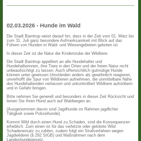
02.03.2026 - Hunde im Wald
Die Stadt Barntrup weist darauf hin, dass in der Zeit vom 01. März bis
zum 31. Juli ganz besondere Aufmerksamkeit mit Blick auf das
Führen von Hunden in Wald- und Wiesengebieten geboten ist.
In dieser Zeit ist die Natur die Kinderstube der Wildtiere.
Die Stadt Barntrup appelliert an alle Hundehalter und
Hundehalterinnen, ihre Tiere in den Orten und der freien Natur nicht
unbeaufsichtigt zu lassen. Auch offensichtlich gutmütige Hunde
können unter gewissen Umständen anders als gewöhnlich reagieren,
unverhofft die Spur von Wildtieren aufnehmen, die unmittelbare Nähe
des Hundehaltenden verlassen und unkontrolliert Wildtiere aufstöbern
und in Gefahr bringen.
Bitte nehmen Sie generell und besonders in dieser Zeit Rücksicht und
leinen Sie Ihren Hund auch auf Waldwegen an.
(Ausgenommen davon sind Jagdhunde im Rahmen jagdlicher
Tätigkeit sowie Polizeihunde).
Kommt Wild durch einen Hund zu Schaden, sind die Konsequenzen
erheblich. Zum einen ist für das verletzte oder getötete Wild
Schadenersatz zu zahlen, zudem folgt ein Strafverfahren wegen
Jagdwilderei (§ 292 StGB) und Maßnahmen nach dem
Landeshundegesetz.