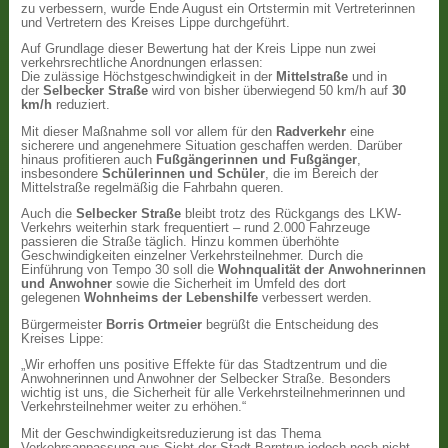
zu verbessern, wurde Ende August ein Ortstermin mit Vertreterinnen
und Vertretern des Kreises Lippe durchgeführt.
Auf Grundlage dieser Bewertung hat der Kreis Lippe nun zwei
verkehrsrechtliche Anordnungen erlassen:
Die zulässige Höchstgeschwindigkeit in der
Mittelstraße
und in
der
Selbecker Straße
wird von bisher überwiegend 50 km/h auf
30
km/h
reduziert.
Mit dieser Maßnahme soll vor allem für den
Radverkehr
eine
sicherere und angenehmere Situation geschaffen werden. Darüber
hinaus profitieren auch
Fußgängerinnen und Fußgänger
,
insbesondere
Schülerinnen und Schüler
, die im Bereich der
Mittelstraße regelmäßig die Fahrbahn queren.
Auch die
Selbecker Straße
bleibt trotz des Rückgangs des LKW-
Verkehrs weiterhin stark frequentiert – rund 2.000 Fahrzeuge
passieren die Straße täglich. Hinzu kommen überhöhte
Geschwindigkeiten einzelner Verkehrsteilnehmer. Durch die
Einführung von Tempo 30 soll die
Wohnqualität der Anwohnerinnen
und Anwohner
sowie die Sicherheit im Umfeld des dort
gelegenen
Wohnheims der Lebenshilfe
verbessert werden.
Bürgermeister
Borris Ortmeier
begrüßt die Entscheidung des
Kreises Lippe:
„Wir erhoffen uns positive Effekte für das Stadtzentrum und die
Anwohnerinnen und Anwohner der Selbecker Straße. Besonders
wichtig ist uns, die Sicherheit für alle Verkehrsteilnehmerinnen und
Verkehrsteilnehmer weiter zu erhöhen.“
Mit der Geschwindigkeitsreduzierung ist das Thema
Verkehrsanpassung aus Sicht der Stadt Barntrup jedoch noch nicht