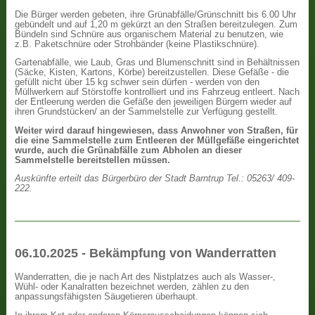
Die Bürger werden gebeten, ihre Grünabfälle/Grünschnitt bis 6.00 Uhr
gebündelt und auf 1,20 m gekürzt an den Straßen bereitzulegen. Zum
Bündeln sind Schnüre aus organischem Material zu benutzen, wie
z.B. Paketschnüre oder Strohbänder (keine Plastikschnüre).
Gartenabfälle, wie Laub, Gras und Blumenschnitt sind in Behältnissen
(Säcke, Kisten, Kartons, Körbe) bereitzustellen. Diese Gefäße - die
gefüllt nicht über 15 kg schwer sein dürfen - werden von den
Müllwerkern auf Störstoffe kontrolliert und ins Fahrzeug entleert. Nach
der Entleerung werden die Gefäße den jeweiligen Bürgern wieder auf
ihren Grundstücken/ an der Sammelstelle zur Verfügung gestellt.
Weiter wird darauf hingewiesen, dass Anwohner von Straßen, für
die eine Sammelstelle zum Entleeren der Müllgefäße eingerichtet
wurde, auch die Grünabfälle zum Abholen an dieser
Sammelstelle bereitstellen müssen.
Auskünfte erteilt das Bürgerbüro der Stadt Barntrup Tel.: 05263/ 409-
222.
06.10.2025 - Bekämpfung von Wanderratten
Wanderratten, die je nach Art des Nistplatzes auch als Wasser-,
Wühl- oder Kanalratten bezeichnet werden, zählen zu den
anpassungsfähigsten Säugetieren überhaupt.