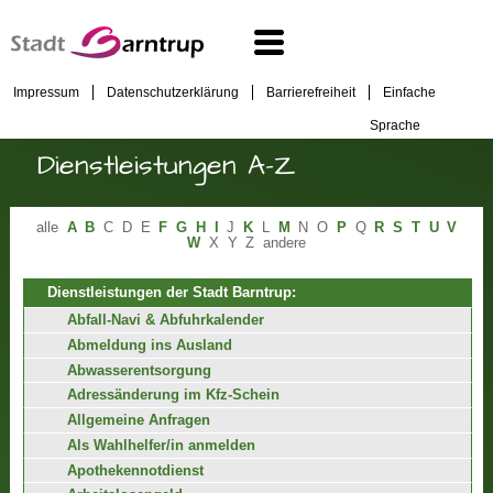
Impressum
Datenschutzerklärung
Barrierefreiheit
Einfache
Sprache
Dienstleistungen A-Z
alle
A
B
C
D
E
F
G
H
I
J
K
L
M
N
O
P
Q
R
S
T
U
V
W
X
Y
Z
andere
Dienstleistungen der Stadt Barntrup:
Abfall-Navi & Abfuhrkalender
Abmeldung ins Ausland
Abwasserentsorgung
Adressänderung im Kfz-Schein
Allgemeine Anfragen
Als Wahlhelfer/in anmelden
Apothekennotdienst