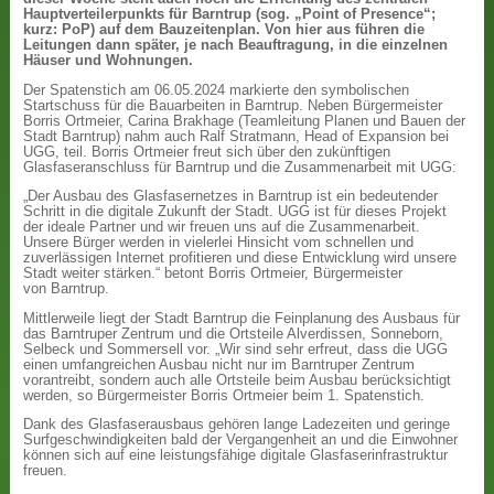
Hauptverteilerpunkts für Barntrup (sog. „Point of Presence“;
kurz: PoP) auf dem Bauzeitenplan. Von hier aus führen die
Leitungen dann später, je nach Beauftragung, in die einzelnen
Häuser und Wohnungen.
Der Spatenstich am 06.05.2024 markierte den symbolischen
Startschuss für die Bauarbeiten in Barntrup. Neben Bürgermeister
Borris Ortmeier, Carina Brakhage (Teamleitung Planen und Bauen der
Stadt Barntrup) nahm auch Ralf Stratmann, Head of Expansion bei
UGG, teil. Borris Ortmeier freut sich über den zukünftigen
Glasfaseranschluss für Barntrup und die Zusammenarbeit mit UGG:
„Der Ausbau des Glasfasernetzes in Barntrup ist ein bedeutender
Schritt in die digitale Zukunft der Stadt. UGG ist für dieses Projekt
der ideale Partner und wir freuen uns auf die Zusammenarbeit.
Unsere Bürger werden in vielerlei Hinsicht vom schnellen und
zuverlässigen Internet profitieren und diese Entwicklung wird unsere
Stadt weiter stärken.“ betont Borris Ortmeier, Bürgermeister
von Barntrup.
Mittlerweile liegt der Stadt Barntrup die Feinplanung des Ausbaus für
das Barntruper Zentrum und die Ortsteile Alverdissen, Sonneborn,
Selbeck und Sommersell vor. „Wir sind sehr erfreut, dass die UGG
einen umfangreichen Ausbau nicht nur im Barntruper Zentrum
vorantreibt, sondern auch alle Ortsteile beim Ausbau berücksichtigt
werden, so Bürgermeister Borris Ortmeier beim 1. Spatenstich.
Dank des Glasfaserausbaus gehören lange Ladezeiten und geringe
Surfgeschwindigkeiten bald der Vergangenheit an und die Einwohner
können sich auf eine leistungsfähige digitale Glasfaserinfrastruktur
freuen.