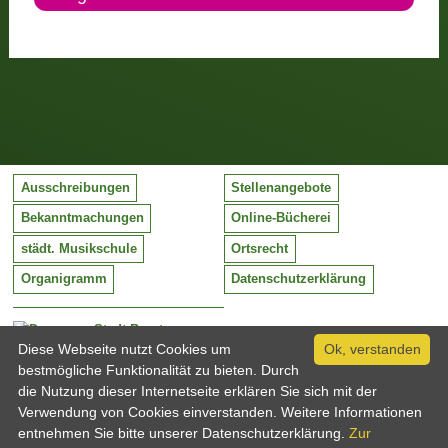
Ausschreibungen
Stellenangebote
Bekanntmachungen
Online-Bücherei
städt. Musikschule
Ortsrecht
Organigramm
Datenschutzerklärung
Stadt Barntrup
Mittelstraße 38
Diese Webseite nutzt Cookies um
Ok, verstanden
32683 Barntrup
bestmögliche Funktionalität zu bieten. Durch
Tel:
05263 / 409-0
die Nutzung dieser Internetseite erklären Sie sich mit der
Fax:
05263 / 409-249
Verwendung von Cookies einverstanden. Weitere Informationen
Email:
info@barntrup.de
entnehmen Sie bitte unserer Datenschutzerklärung.
Zur