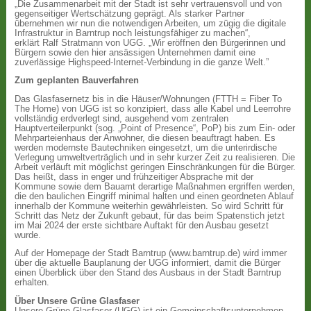
„Die Zusammenarbeit mit der Stadt ist sehr vertrauensvoll und von
gegenseitiger Wertschätzung geprägt. Als starker Partner
übernehmen wir nun die notwendigen Arbeiten, um zügig die digitale
Infrastruktur in Barntrup noch leistungsfähiger zu machen“,
erklärt Ralf Stratmann von UGG. „Wir eröffnen den Bürgerinnen und
Bürgern sowie den hier ansässigen Unternehmen damit eine
zuverlässige Highspeed-Internet-Verbindung in die ganze Welt.”
Zum geplanten Bauverfahren
Das Glasfasernetz bis in die Häuser/Wohnungen (FTTH = Fiber To
The Home) von UGG ist so konzipiert, dass alle Kabel und Leerrohre
vollständig erdverlegt sind, ausgehend vom zentralen
Hauptverteilerpunkt (sog. „Point of Presence“, PoP) bis zum Ein- oder
Mehrparteienhaus der Anwohner, die diesen beauftragt haben. Es
werden modernste Bautechniken eingesetzt, um die unterirdische
Verlegung umweltverträglich und in sehr kurzer Zeit zu realisieren. Die
Arbeit verläuft mit möglichst geringen Einschränkungen für die Bürger.
Das heißt, dass in enger und frühzeitiger Absprache mit der
Kommune sowie dem Bauamt derartige Maßnahmen ergriffen werden,
die den baulichen Eingriff minimal halten und einen geordneten Ablauf
innerhalb der Kommune weiterhin gewährleisten. So wird Schritt für
Schritt das Netz der Zukunft gebaut, für das beim Spatenstich jetzt
im Mai 2024 der erste sichtbare Auftakt für den Ausbau gesetzt
wurde.
Auf der Homepage der Stadt Barntrup (www.barntrup.de) wird immer
über die aktuelle Bauplanung der UGG informiert, damit die Bürger
einen Überblick über den Stand des Ausbaus in der Stadt Barntrup
erhalten.
Über Unsere Grüne Glasfaser
Unsere Grüne Glasfaser (UGG) ist ein Gemeinschaftsunternehmen