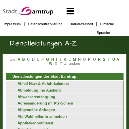
Impressum
Datenschutzerklärung
Barrierefreiheit
Einfache
Sprache
Dienstleistungen A-Z
alle
A
B
C
D
E
F
G
H
I
J
K
L
M
N
O
P
Q
R
S
T
U
V
W
X
Y
Z
andere
Dienstleistungen der Stadt Barntrup:
Abfall-Navi & Abfuhrkalender
Abmeldung ins Ausland
Abwasserentsorgung
Adressänderung im Kfz-Schein
Allgemeine Anfragen
Als Wahlhelfer/in anmelden
Apothekennotdienst