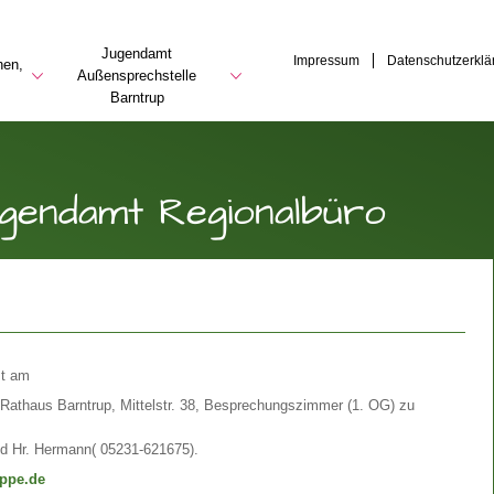
Jugendamt
Impressum
Datenschutzerklä
hen,
Außensprechstelle
Barntrup
gendamt Regionalbüro
st am
 Rathaus Barntrup, Mittelstr. 38, Besprechungszimmer (1. OG) zu
nd Hr. Hermann( 05231-621675).
ippe.de