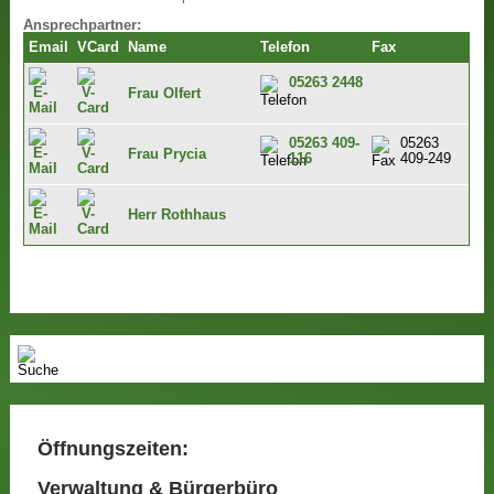
Ansprechpartner:
Email
VCard
Name
Telefon
Fax
05263 2448
Frau Olfert
05263 409-
05263
Frau Prycia
116
409-249
Herr Rothhaus
Öffnungszeiten:
Verwaltung & Bürgerbüro