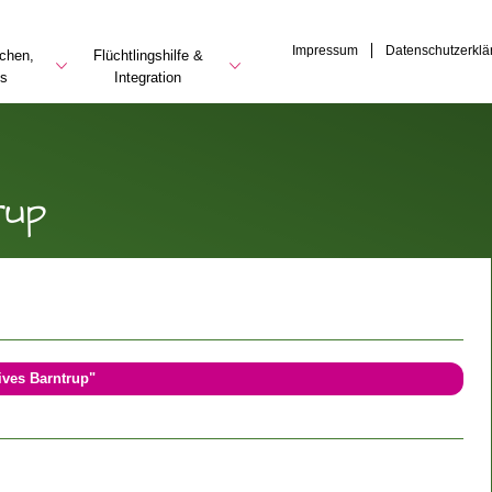
Impressum
Datenschutzerklä
rchen,
Flüchtlingshilfe &
es
Integration
rup
ives Barntrup"