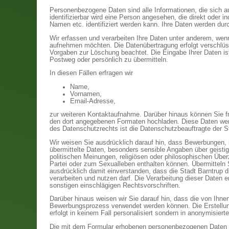
Personenbezogene Daten sind alle Informationen, die sich auf 
identifizierbar wird eine Person angesehen, die direkt oder 
Namen etc. identifiziert werden kann. Ihre Daten werden du
Wir erfassen und verarbeiten Ihre Daten unter anderem, wen
aufnehmen möchten. Die Datenübertragung erfolgt verschlüs
Vorgaben zur Löschung beachtet. Die Eingabe Ihrer Daten ist 
Postweg oder persönlich zu übermitteln.
In diesen Fällen erfragen wir
Name,
Vornamen,
Email-Adresse,
zur weiteren Kontaktaufnahme. Darüber hinaus können Sie fre
den dort angegebenen Formaten hochladen. Diese Daten werd
des Datenschutzrechts ist die Datenschutzbeauftragte der S
Wir weisen Sie ausdrücklich darauf hin, dass Bewerbungen,
übermittelte Daten, besonders sensible Angaben über geistig
politischen Meinungen, religiösen oder philosophischen Über
Partei oder zum Sexualleben enthalten können. Übermitteln 
ausdrücklich damit einverstanden, dass die Stadt Barntrup
verarbeiten und nutzen darf. Die Verarbeitung dieser Daten 
sonstigen einschlägigen Rechtsvorschriften.
Darüber hinaus weisen wir Sie darauf hin, dass die von Ihnen
Bewerbungsprozess verwendet werden können. Die Erstellung
erfolgt in keinem Fall personalisiert sondern in anonymisiert
Die mit dem Formular erhobenen personenbezogenen Daten we