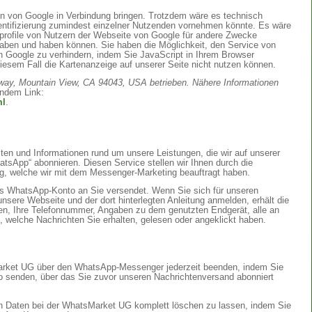
en von Google in Verbindung bringen. Trotzdem wäre es technisch
dentifizierung zumindest einzelner Nutzenden vornehmen könnte. Es wäre
rofile von Nutzern der Webseite von Google für andere Zwecke
 haben und haben können. Sie haben die Möglichkeit, den Service von
n Google zu verhindern, indem Sie JavaScript in Ihrem Browser
diesem Fall die Kartenanzeige auf unserer Seite nicht nutzen können.
way, Mountain View, CA 94043, USA betrieben.
Nähere Informationen
endem Link:
ml
.
en und Informationen rund um unsere Leistungen, die wir auf unserer
tsApp“ abonnieren. Diesen Service stellen wir Ihnen durch die
g, welche wir mit dem Messenger-Marketing beauftragt haben.
es WhatsApp-Konto an Sie versendet. Wenn Sie sich für unseren
ere Webseite und der dort hinterlegten Anleitung anmelden, erhält die
, Ihre Telefonnummer, Angaben zu dem genutzten Endgerät, alle an
, welche Nachrichten Sie erhalten, gelesen oder angeklickt haben.
arket UG über den WhatsApp-Messenger jederzeit beenden, indem Sie
 senden, über das Sie zuvor unseren Nachrichtenversand abonniert
ten Daten bei der WhatsMarket UG komplett löschen zu lassen, indem Sie