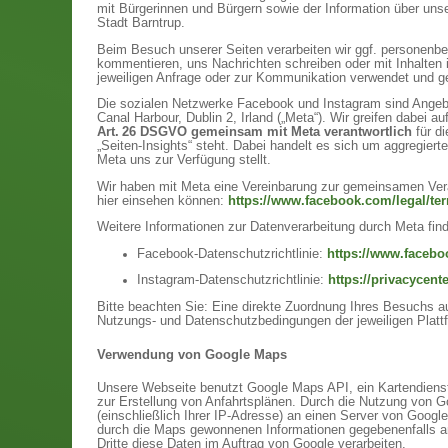
mit Bürgerinnen und Bürgern sowie der Information über unse
Stadt Barntrup.
Beim Besuch unserer Seiten verarbeiten wir ggf. personenb
kommentieren, uns Nachrichten schreiben oder mit Inhalten 
jeweiligen Anfrage oder zur Kommunikation verwendet und gel
Die sozialen Netzwerke Facebook und Instagram sind Angebo
Canal Harbour, Dublin 2, Irland („Meta“). Wir greifen dabei
Art. 26 DSGVO gemeinsam mit Meta verantwortlich
für d
„Seiten-Insights“ steht. Dabei handelt es sich um aggregiert
Meta uns zur Verfügung stellt.
Wir haben mit Meta eine Vereinbarung zur gemeinsamen Vera
hier einsehen können:
https://www.facebook.com/legal/t
Weitere Informationen zur Datenverarbeitung durch Meta find
Facebook-Datenschutzrichtlinie:
https://www.facebo
Instagram-Datenschutzrichtlinie:
https://privacycent
Bitte beachten Sie: Eine direkte Zuordnung Ihres Besuchs auf
Nutzungs- und Datenschutzbedingungen der jeweiligen Platt
Verwendung von Google Maps
Unsere Webseite benutzt Google Maps API, ein Kartendienst d
zur Erstellung von Anfahrtsplänen. Durch die Nutzung von 
(einschließlich Ihrer IP-Adresse) an einen Server von Googl
durch die Maps gewonnenen Informationen gegebenenfalls an D
Dritte diese Daten im Auftrag von Google verarbeiten.