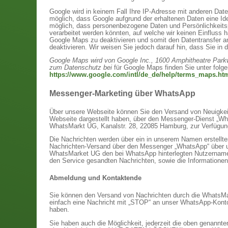
Google wird in keinem Fall Ihre IP-Adresse mit anderen Dat
möglich, dass Google aufgrund der erhaltenen Daten eine I
möglich, dass personenbezogene Daten und Persönlichkeitsp
verarbeitet werden könnten, auf welche wir keinen Einfluss
Google Maps zu deaktivieren und somit den Datentransfer a
deaktivieren. Wir weisen Sie jedoch darauf hin, dass Sie in 
Google Maps wird von Google Inc., 1600 Amphitheatre Park
zum Datenschutz bei
für Google Maps finden Sie unter folg
https://www.google.com/intl/de_de/help/terms_maps.ht
Messenger-Marketing über WhatsApp
Über unsere Webseite können Sie den Versand von Neuigkeit
Webseite dargestellt haben, über den Messenger-Dienst „Wha
WhatsMarkt UG, Kanalstr. 28, 22085 Hamburg, zur Verfügun
Die Nachrichten werden über ein in unserem Namen erstellt
Nachrichten-Versand über den Messenger „WhatsApp“ über uns
WhatsMarket UG den bei WhatsApp hinterlegten Nutzernamen
den Service gesandten Nachrichten, sowie die Informationen
Abmeldung und Kontaktende
Sie können den Versand von Nachrichten durch die WhatsM
einfach eine Nachricht mit „STOP“ an unser WhatsApp-Konto
haben.
Sie haben auch die Möglichkeit, jederzeit die oben genann