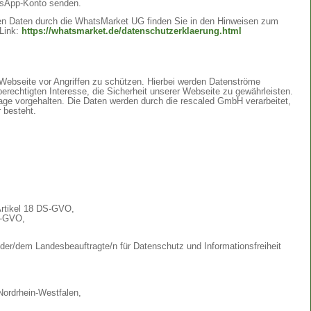
sApp-Konto senden.
n Daten durch die WhatsMarket UG finden Sie in den Hinweisen zum
Link:
https://whatsmarket.de/datenschutzerklaerung.html
Webseite vor Angriffen zu schützen. Hierbei werden Datenströme
erechtigten Interesse, die Sicherheit unserer Webseite zu gewährleisten.
ge vorgehalten. Die Daten werden durch die rescaled GmbH verarbeitet,
 besteht.
Artikel 18 DS-GVO,
S-GVO,
 der/dem Landesbeauftragte/n für Datenschutz und Informationsfreiheit
Nordrhein-Westfalen,