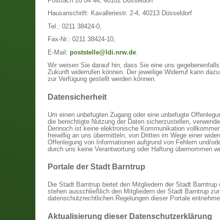
Postfach 20 04 44, 40102 Düsseldorf
Hausanschrift: Kavalleriestr. 2-4, 40213 Düsseldorf
Tel.: 0211 38424-0,
Fax-Nr.: 0211 38424-10,
E-Mail:
poststelle@ldi.nrw.de
.
Wir weisen Sie darauf hin, dass Sie eine uns gegebenenfalls e
Zukunft widerrufen können. Der jeweilige Widerruf kann daz
zur Verfügung gestellt werden können.
Datensicherheit
Um einen unbefugten Zugang oder eine unbefugte Offenlegun
die berechtigte Nutzung der Daten sicherzustellen, verwen
Dennoch ist keine elektronische Kommunikation vollkommen s
freiwillig an uns übermitteln, von Dritten im Wege einer wid
Offenlegung von Informationen aufgrund von Fehlern und/oder
durch uns keine Verantwortung oder Haftung übernommen w
Portale der Stadt Barntrup
Die Stadt Barntrup bietet den Mitgliedern der Stadt Barntrup
stehen ausschließlich den Mitgliedern der Stadt Barntrup zu
datenschutzrechtlichen Regelungen dieser Portale entnehme
Aktualisierung dieser Datenschutzerklärung