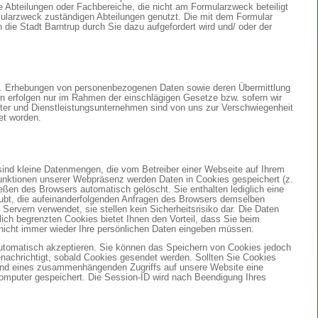
e Abteilungen oder Fachbereiche, die nicht am Formularzweck beteiligt
mularzweck zuständigen Abteilungen genutzt. Die mit dem Formular
ie Stadt Barntrup durch Sie dazu aufgefordert wird und/ oder der
gung. Erhebungen von personenbezogenen Daten sowie deren Übermittlung
en erfolgen nur im Rahmen der einschlägigen Gesetze bzw. sofern wir
eiter und Dienstleistungsunternehmen sind von uns zur Verschwiegenheit
et worden.
sind kleine Datenmengen, die vom Betreiber einer Webseite auf Ihrem
Funktionen unserer Webpräsenz werden Daten in Cookies gespeichert (z.
eßen des Browsers automatisch gelöscht. Sie enthalten lediglich eine
aubt, die aufeinanderfolgenden Anfragen des Browsers demselben
ervern verwendet, sie stellen kein Sicherheitsrisiko dar. Die Daten
lich begrenzten Cookies bietet Ihnen den Vorteil, dass Sie beim
nicht immer wieder Ihre persönlichen Daten eingeben müssen.
automatisch akzeptieren. Sie können das Speichern von Cookies jedoch
benachrichtigt, sobald Cookies gesendet werden. Sollten Sie Cookies
ährend eines zusammenhängenden Zugriffs auf unsere Website eine
mputer gespeichert. Die Session-ID wird nach Beendigung Ihres