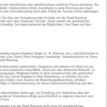
eine identifizierte oder identifizierbare natürliche Person beziehen. Als
indirekt, insbesondere mittels Zuordnung zu einer Kennung wie einem
rch eine Verschlüsselung nach dem Stand der Technik sicher übertragen.
n Sie über den Schadensmelder Kontakt mit der Stadt Barntrup
selt nach dem Stand der Technik. Dabei werden die gesetzlichen
freiwillig. Sie haben jederzeit die Möglichkeit, Ihre Daten auf dem
iwillig weitere Angaben tätigen (z. B. Adresse, etc.) und Dokumente in
en zum Zweck Ihres Anliegens verarbeitet. Verantwortlicher im Sinne
tadt Barntrup.
 insbesondere Lebensläufe, Zeugnisse und weitere von Ihnen an uns
e und körperliche Gesundheit, rassische oder ethnische Herkunft, zu
zeugungen, Mitgliedschaften in einer Gewerkschaft oder politischen
Sie uns solche Angaben in Ihrer Bewerbung, so erklären Sie sich
 diese Daten, zum Zwecke der Bewerbungsabwicklung, erheben,
erfolgt in Übereinstimmung mit dieser Datenschutzerklärung und den
 übermittelten Daten ggf. zur Erstellung von Statistiken über den
 dieser Statistiken erfolgt ausschließlich zu eigenen Zwecken und
er Form.
rden von der Stadt Barntrup nicht ohne Ihr ausdrückliches