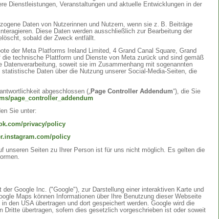
re Dienstleistungen, Veranstaltungen und aktuelle Entwicklungen in der
ezogene Daten von Nutzerinnen und Nutzern, wenn sie z. B. Beiträge
interagieren. Diese Daten werden ausschließlich zur Bearbeitung der
öscht, sobald der Zweck entfällt.
te der Meta Platforms Ireland Limited, 4 Grand Canal Square, Grand
 auf die technische Plattform und Dienste von Meta zurück und sind gemäß
ie Datenverarbeitung, soweit sie im Zusammenhang mit sogenannten
e statistische Daten über die Nutzung unserer Social-Media-Seiten, die
ntwortlichkeit abgeschlossen („
Page Controller Addendum
“), die Sie
erms/page_controller_addendum
en Sie unter:
ok.com/privacy/policy
er.instagram.com/policy
 unseren Seiten zu Ihrer Person ist für uns nicht möglich. Es gelten die
formen.
er Google Inc. ("Google"), zur Darstellung einer interaktiven Karte und
Google Maps können Informationen über Ihre Benutzung dieser Webseite
e in den USA übertragen und dort gespeichert werden. Google wird die
ritte übertragen, sofern dies gesetzlich vorgeschrieben ist oder soweit