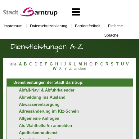
Impressum
Datenschutzerklärung
Barrierefreiheit
Einfache
Sprache
Dienstleistungen A-Z
alle
A
B
C
D
E
F
G
H
I
J
K
L
M
N
O
P
Q
R
S
T
U
V
W
X
Y
Z
andere
Dienstleistungen der Stadt Barntrup:
Abfall-Navi & Abfuhrkalender
Abmeldung ins Ausland
Abwasserentsorgung
Adressänderung im Kfz-Schein
Allgemeine Anfragen
Als Wahlhelfer/in anmelden
Apothekennotdienst